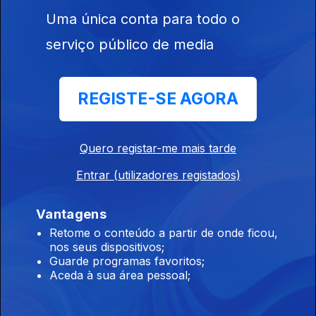
Uma única conta para todo o
Salto de Fé
Millennial Mal
Adónis
serviço público de media
REGISTE-SE AGORA
Este conteúdo faz parte de Séries
Quero registar-me mais tarde
premiadas
Entrar (utilizadores registados)
Vantagens
Retome o conteúdo a partir de onde ficou,
nos seus dispositivos;
Casa Abrigo
Refúgio do Medo
Irreversível
Guarde programas favoritos;
Aceda à sua área pessoal;