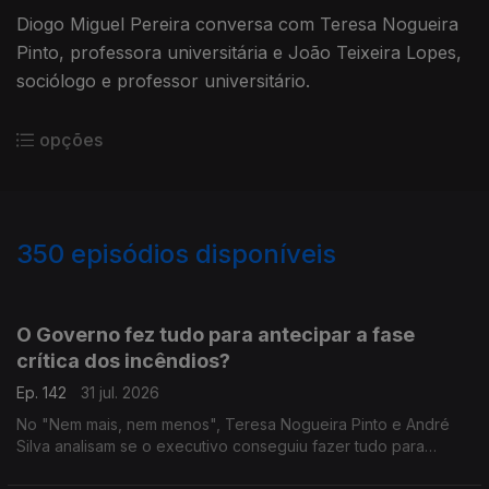
Diogo Miguel Pereira conversa com Teresa Nogueira
Pinto, professora universitária e João Teixeira Lopes,
sociólogo e professor universitário.
opções
350
episódios disponíveis
943059
939616
935702
931524
O Governo fez tudo para antecipar a fase
crítica dos incêndios?
Ep. 142
31 jul. 2026
No "Nem mais, nem menos", Teresa Nogueira Pinto e André
Silva analisam se o executivo conseguiu fazer tudo para
prevenir a fase crítica dos incêndios.