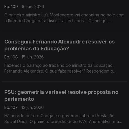
Ep. 109
16 jun. 2026
O primeiro-ministro Luís Montenegro vai encontrar-se hoje com
o líder do Chega para discutir a Lei Laboral. Os antigos
ministros Paula Teixeira da Cruz e Tiago Brandão Rodrigues
falam sobre a esquerda neste processo.
Conseguiu Fernando Alexandre resolver os
problemas da Educação?
Ep. 108
15 jun. 2026
Fazemos o balanço ao trabalho do ministro da Educação,
Fernando Alexandre. O que falta resolver? Respondem o
professor e antigo deputado do CDS-PP Nuno Magalhães, e o
investigador e político do Livre, Francisco Paupério.
PSU: geometria variável resolve proposta no
parlamento
Ep. 107
12 jun. 2026
Há acordo entre o Chega e o governo sobre a Prestação
Social Única. O primeiro presidente do PAN, André Silva, e a
advogada Ana Pedrosa-Augusto falam sobre a geometria