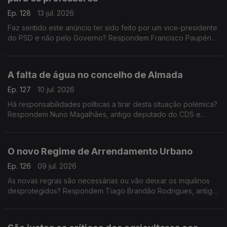
Ep. 128
13 jul. 2026
Faz sentido este anúncio ter sido feito por um vice-presidente
do PSD e não pelo Governo? Respondem Francisco Paupério,
investigador e político do partido Livre e Teresa Nogueira
Pinto, professora universitária
A falta de água no concelho de Almada
Ep. 127
10 jul. 2026
Há responsabilidades políticas a tirar desta situação polémica?
Respondem Nuno Magalhães, antigo deputado do CDS e
Miguel Tiago, antigo deputado do PCP. Espaço de comentário
moderado por Diogo Miguel Pereira
O novo Regime de Arrendamento Urbano
Ep. 126
09 jul. 2026
As novas regras são necessárias ou vão deixar os inquilinos
desprotegidos? Respondem Tiago Brandão Rodrigues, antigo
ministro da Educação e Miguel Tiago, antigo deputado do
PCP. Conversa moderada por Diogo Miguel Pereira