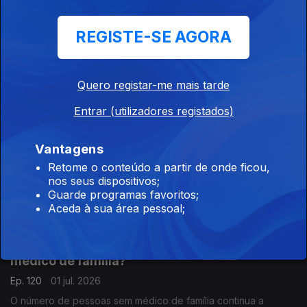
Ana Pedrosa-Augusto e de Francisco Paupério, investigador e
político do partido Livre.
REGISTE-SE AGORA
As mudanças no crédito à habitação
Ep. 122
03 jul. 2026
Vai mudar a taxa de esforço e isso vai dificultar os pedidos de
Quero registar-me mais tarde
empréstimos. Decisão acertada? Respondem Francisco
Paupério, investigador e político do partido Livre e André
Entrar (utilizadores registados)
Silva, fundador e primeiro presidente do PAN.
Por que não desce o preço dos combustíveis?
Vantagens
Ep. 121
02 jul. 2026
Retome o conteúdo a partir de onde ficou,
nos seus dispositivos;
A Ministra do Ambiente diz que "não há razão de ser" para o
Guarde programas favoritos;
preço dos combustíveis. Faz sentido fiscalizar? Respondem o
Aceda à sua área pessoal;
antigo Ministro da Educação, Tiago Brandão Rodrigues, e o
antigo deputado do CDS-PP, Nuno Magalhães.
Como lidar com o aumento das pessoas sem
médico de família?
Ep. 120
01 jul. 2026
O número de pessoas sem médico de família continua a