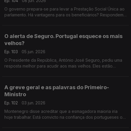
Ep. 104
08 jun. 2026
O governo prepara-se para levar a Prestação Social Única ao
parlamento. Há vantagens para os beneficiários? Respondem
os professores universitários Teresa Nogueira Pinto e João
Teixeira Lopes. Com Diogo Miguel Pereira.
O alerta de Seguro. Portugal esquece os mais
velhos?
Ep. 103
05 jun. 2026
O Presidente da República, António José Seguro, pediu uma
resposta melhor para acudir aos mais velhos. Eles estão
esquecidos? Ouvimos a resposta da advogada Ana Pedrosa-
Augusto e do professor João Texeira Lopes.
A greve geral e as palavras do Primeiro-
Ministro
Ep. 102
03 jun. 2026
Montenegro disse acreditar que a esmagadora maioria iria
hoje trabalhar. Está convicto na confiança dos portugueses ou
quer desvalorizar os números de adesão? Respondem Tiago
Brandão Rodrigues e Teresa Nogueira Pinto.