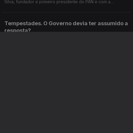
Silva, fundador e primeiro presidente do PAN e com a
advogada Ana Pedrosa-Augusto.
Tempestades. O Governo devia ter assumido a
resposta?
Ep. 98
28 mai. 2026
O tema marcou o debate quinzenal. O Governo devia ter
assumido o trabalho de dar resposta, em vez das Câmaras
Municipais? Respondem Miguel Tiago e Tiago Brandão
Rodrigues, em debate moderado por Diogo Miguel Pereira.
Correu bem a reorganização dos serviços de
saúde em Loures?
Ep. 97
27 mai. 2026
Em março, a Direção Executiva do SNS reorganizou os
serviços de urgência no Hospital de Loures. Hoje, fazemos o
balanço com a ex-ministra da Justiça Paula Teixeira da Cruz e
com o sociólogo João Teixeira Lopes.
O relatório da Presidência Aberta de Seguro