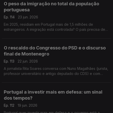
O peso da imigração no total da população
portuguesa
Ep. 114
23 jun. 2026
Em 2025, residiam em Portugal mais de 1,5 milhões de
estrangeiros. A imigração está controlada? O país precisa de
mais imigrantes? Respondem a professora Teresa Nogueira
Pinto e o político do Livre Francisco Paupério.
O rescaldo do Congresso do PSD e o discurso
final de Montenegro
Ep. 113
22 jun. 2026
A jornalista Rita Soares conversa com Nuno Magalhães (jurista,
professor universitário e antigo deputado do CDS) e com
João Teixeira Lopes (sociólogo e professor universitário),
sobre o Congresso do PSD em Anadia.
Portugal a investir mais em defesa: um sinal
dos tempos?
Ep. 112
19 jun. 2026
Portugal quer investir mais em defesa e o governo está a