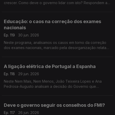
crescer. Como deve o governo lidar com isto? Respondem a
antiga ministra da Justiça Paula Teixeira da Cruz e o antigo
deputado PCP Miguel Tiago.
Educação: o caos na correção dos exames
nacionais
Ep. 119
30 jun. 2026
Neste programa, analisamos os casos em torno da correção
dos exames nacionais, marcado pela desorganização relatada
pelos professores. Análise no Nem Mais, Nem Menos com
Teresa Nogueira Pinto e Miguel Tiago.
A ligação elétrica de Portugal a Espanha
Ep. 118
29 jun. 2026
Neste Nem Mais, Nem Menos, João Teixeira Lopes e Ana
Pedrosa-Augusto analisam a decisão do Governo que
anunciou que Portugal vai cumprir a meta de 15% na ligação
energética ao país vizinho.
Deve o governo seguir os conselhos do FMI?
Ep. 117
26 jun. 2026