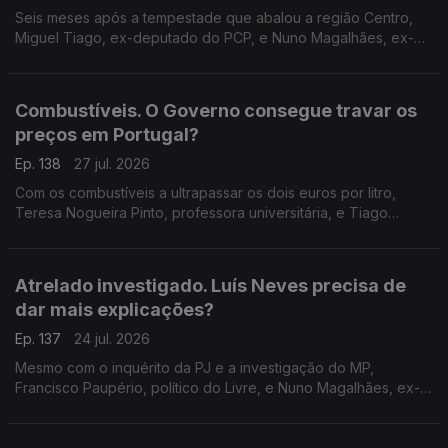
Seis meses após a tempestade que abalou a região Centro,
Miguel Tiago, ex-deputado do PCP, e Nuno Magalhães, ex-
deputado do CDS, falam do que pode o Governo fazer para
continuar a apoiar familias e empresas.
Combustíveis. O Governo consegue travar os
preços em Portugal?
Ep. 138
27 jul. 2026
Com os combustíveis a ultrapassar os dois euros por litro,
Teresa Nogueira Pinto, professora universitária, e Tiago
Brandão Rodrigues, ex-ministro da Educação, discutem o
poder do Governo para atenuar estas subidas.
Atrelado investigado. Luís Neves precisa de
dar mais explicações?
Ep. 137
24 jul. 2026
Mesmo com o inquérito da PJ e a investigação do MP,
Francisco Paupério, político do Livre, e Nuno Magalhães, ex-
deputado do CDS, defendem se o ministro da Administração
Interna tem mais esclarecimentos a dar.