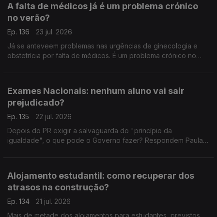
A falta de médicos já é um problema crónico
no verão?
Ep. 136
23 jul. 2026
Já se anteveem problemas nas urgências de ginecologia e
obstetrícia por falta de médicos. É um problema crónico no
verão? É sobre isso que falam o antigo deputado do PCP
Miguel Tiago, e a advogada Ana Pedrosa-Augusto.
Exames Nacionais: nenhum aluno vai sair
prejudicado?
Ep. 135
22 jul. 2026
Depois do PR exigir a salvaguarda do "princípio da
igualdade", o que pode o Governo fazer? Respondem Paula
Teixeira da Cruz, antiga ministra da justiça, e João Teixeira
Lopes, sociólogo.
Alojamento estudantil: como recuperar dos
atrasos na construção?
Ep. 134
21 jul. 2026
Mais de metade dos alojamentos para estudantes, previstos