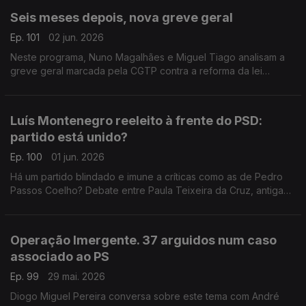
Seis meses depois, nova greve geral
Ep. 101
02 jun. 2026
Neste programa, Nuno Magalhães e Miguel Tiago analisam a
greve geral marcada pela CGTP contra a reforma da lei
laboral.
Luís Montenegro reeleito à frente do PSD:
partido está unido?
Ep. 100
01 jun. 2026
Há um partido blindado e imune a críticas como as de Pedro
Passos Coelho? Debate entre Paula Teixeira da Cruz, antiga
ministra da Justiça, e Francisco Paupério, militante do Livre.
Moderação de Diogo Miguel Pereira.
Operação Imergente. 37 arguidos num caso
associado ao PS
Ep. 99
29 mai. 2026
Diogo Miguel Pereira conversa sobre este tema com André