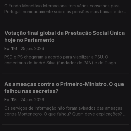
O Fundo Monetário Internacional tem vários conselhos para
Portugal, nomeadamente sobre as pensões mais baixas e de
viuvez. Deve o governo seguir os conselhos do FMI?
Responde o antigo deputado do PCP, Miguel Tiago.
Votação final global da Prestação Social Única
hoje no Parlamento
Ep. 116
25 jun. 2026
PSD e PS chegaram a acordo para viabilizar a PSU. O
comentário de André Silva (fundador do PAN) e de Tiago
Brandão Rodrigues (antigo ministro da Educação). Moderação
do jornalista Diogo Miguel Pereira.
As ameaças contra o Primeiro-Ministro. O que
falhou nas secretas?
Ep. 115
24 jun. 2026
Os serviços de informação não foram avisados das ameaças
contra Montenegro. O que falhou? Quem deve explicações? A
opinião da antiga ministra da Justiça Paula Teixeira da Cruz e
do antigo deputado do CDS Nuno Magalhães.