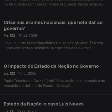
no PRR, estão por concluir. Como recuperar destes atrasos?
Respondem André Silva, fundador do PAN, e o antigo ministro
da Educação, Tiago Brandão Rodrigues.
Crise nos exames nacionais: que nota dar ao
governo?
Ep. 133
20 jul. 2026
Hoje, o jurista Nuno Magalhães e o sociólogo João Teixeira
Lopes discutem a polémica na correção dos exames
nacionais, e tiram as conclusões políticas num processo em
que já se defende a demissão do ministro da Educação.
O impacto do Estado da Nação no Governo
Ep. 132
17 jul. 2026
Paula Teixeira da Cruz e André Silva analisam o executivo no
rescaldo do debate do Estado da Nação.
Estado da Nação: o caso Luís Neves
Ep. 131
16 jul. 2026