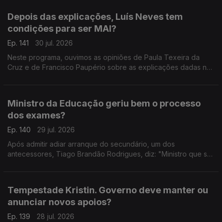
Depois das explicações, Luís Neves tem
condições para ser MAI?
Ep. 141
30 jul. 2026
Neste programa, ouvimos as opiniões de Paula Texeira da
Cruz e de Francisco Paupério sobre as explicações dadas na
quarta-feira pelo ministro Luís Neves.
Ministro da Educação geriu bem o processo
dos exames?
Ep. 140
29 jul. 2026
Após admitir adiar arranque do secundário, um dos
antecessores, Tiago Brandão Rodrigues, diz: "Ministro que se
preze começa o ano letivo a tempo". A advogada Ana
Pedrosa-Augusto afirma que deu a cara pelas dificuldades.
Tempestade Kristin. Governo deve manter ou
anunciar novos apoios?
Ep. 139
28 jul. 2026