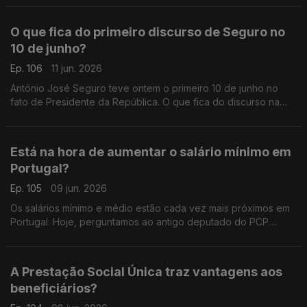
variável que vai permitir dar luz verde à proposta.
O que fica do primeiro discurso de Seguro no
10 de junho?
Ep. 106
11 jun. 2026
António José Seguro teve ontem o primeiro 10 de junho no
fato de Presidente da República. O que fica do discurso na
ilha Terceira? Ouvimos a advogada Ana Pedrosa-Augusto e o
político do Livre Francisco Paupério.
Está na hora de aumentar o salário mínimo em
Portugal?
Ep. 105
09 jun. 2026
Os salários mínimo e médio estão cada vez mais próximos em
Portugal. Hoje, perguntamos ao antigo deputado do PCP
Miguel Tiago, e ao antigo ministro da Educação Tiago Brandão
Rodrigues, se é tempo de rever esses valores.
A Prestação Social Única traz vantagens aos
beneficiários?