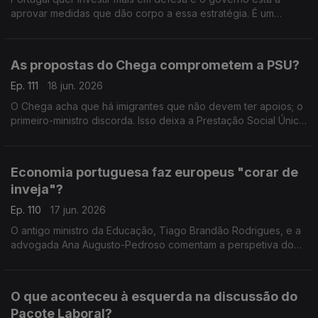
aprovar medidas que dão corpo a essa estratégia. É um
investimento inevitável? Respondem a professora Teresa
Nogueira Pinto e o fundador do PAN, André Silva.
As propostas do Chega comprometem a PSU?
Ep. 111
18 jun. 2026
O Chega acha que há imigrantes que não devem ter apoios; o
primeiro-ministro discorda. Isso deixa a Prestação Social Única
em risco? A opinião da antiga ministra Paula Teixeira da Cruz e
do sociólogo João Teixeira Lopes.
Economia portuguesa faz europeus "corar de
inveja"?
Ep. 110
17 jun. 2026
O antigo ministro da Educação, Tiago Brandão Rodrigues, e a
advogada Ana Augusto-Pedroso comentam a perspetiva do
primeiro-ministro, Luís Montenegro, sobre o desempenho da
economia. Moderação de Oriana Barcelos.
O que aconteceu à esquerda na discussão do
Pacote Laboral?