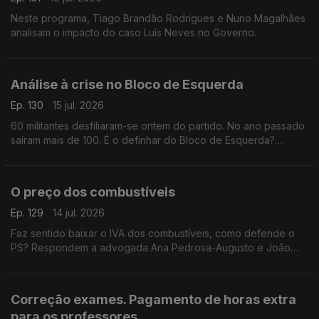
Neste programa, Tiago Brandão Rodrigues e Nuno Magalhães
analisam o impacto do caso Luís Neves no Governo.
Análise à crise no Bloco de Esquerda
Ep. 130
15 jul. 2026
60 militantes desfiliaram-se ontem do partido. No ano passado
saíram mais de 100. É o definhar do Bloco de Esquerda?
Respondem o investigador Francisco Paupério e a advogada
Ana Pedrosa-Augusto
O preço dos combustíveis
Ep. 129
14 jul. 2026
Faz sentido baixar o IVA dos combustíveis, como defende o
PS? Respondem a advogada Ana Pedrosa-Augusto e João
Teixeira Lopes, sociólogo e professor universitário. Conversa
moderada pela jornalista Oriana Barcelos
Correção exames. Pagamento de horas extra
para os professores