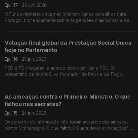
Ep. 117
26 jun. 2026
O Fundo Monetário Internacional tem vários conselhos para
Portugal, nomeadamente sobre as pensões mais baixas e de
viuvez. Deve o governo seguir os conselhos do FMI?
Responde o antigo deputado do PCP, Miguel Tiago.
Votação final global da Prestação Social Única
hoje no Parlamento
Ep. 116
25 jun. 2026
PSD e PS chegaram a acordo para viabilizar a PSU. O
comentário de André Silva (fundador do PAN) e de Tiago
Brandão Rodrigues (antigo ministro da Educação). Moderação
do jornalista Diogo Miguel Pereira.
As ameaças contra o Primeiro-Ministro. O que
falhou nas secretas?
Ep. 115
24 jun. 2026
Os serviços de informação não foram avisados das ameaças
contra Montenegro. O que falhou? Quem deve explicações? A
opinião da antiga ministra da Justiça Paula Teixeira da Cruz e