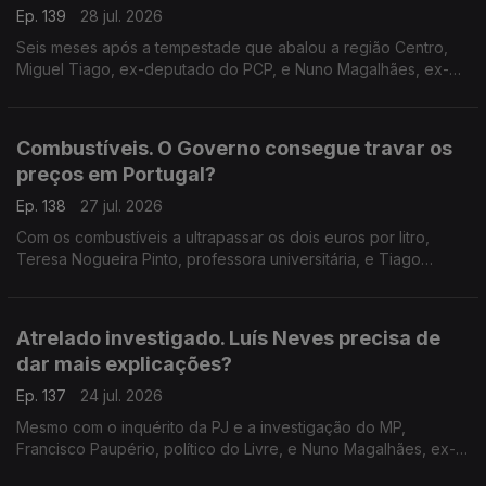
Ep. 139
28 jul. 2026
Seis meses após a tempestade que abalou a região Centro,
Miguel Tiago, ex-deputado do PCP, e Nuno Magalhães, ex-
deputado do CDS, falam do que pode o Governo fazer para
continuar a apoiar familias e empresas.
Combustíveis. O Governo consegue travar os
preços em Portugal?
Ep. 138
27 jul. 2026
Com os combustíveis a ultrapassar os dois euros por litro,
Teresa Nogueira Pinto, professora universitária, e Tiago
Brandão Rodrigues, ex-ministro da Educação, discutem o
poder do Governo para atenuar estas subidas.
Atrelado investigado. Luís Neves precisa de
dar mais explicações?
Ep. 137
24 jul. 2026
Mesmo com o inquérito da PJ e a investigação do MP,
Francisco Paupério, político do Livre, e Nuno Magalhães, ex-
deputado do CDS, defendem se o ministro da Administração