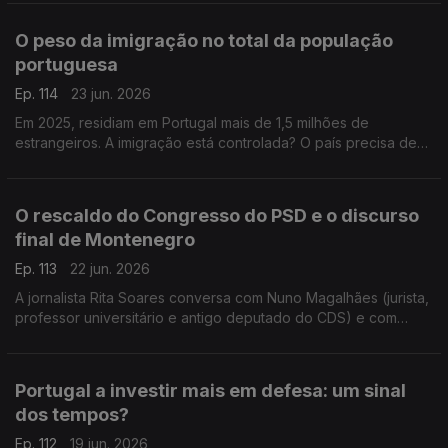
do antigo deputado do CDS Nuno Magalhães.
O peso da imigração no total da população
portuguesa
Ep. 114
23 jun. 2026
Em 2025, residiam em Portugal mais de 1,5 milhões de
estrangeiros. A imigração está controlada? O país precisa de
mais imigrantes? Respondem a professora Teresa Nogueira
Pinto e o político do Livre Francisco Paupério.
O rescaldo do Congresso do PSD e o discurso
final de Montenegro
Ep. 113
22 jun. 2026
A jornalista Rita Soares conversa com Nuno Magalhães (jurista,
professor universitário e antigo deputado do CDS) e com
João Teixeira Lopes (sociólogo e professor universitário),
sobre o Congresso do PSD em Anadia.
Portugal a investir mais em defesa: um sinal
dos tempos?
Ep. 112
19 jun. 2026