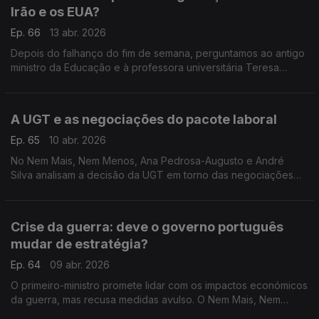
Irão e os EUA?
Ep. 66
13 abr. 2026
Depois do falhanço do fim de semana, perguntamos ao antigo
ministro da Educação e à professora universitária Teresa
Nogueira Pinto que futuro há para o cessar-fogo entre o Irão e
os EUA. Com Rita Soares.
A UGT e as negociações do pacote laboral
Ep. 65
10 abr. 2026
No Nem Mais, Nem Menos, Ana Pedrosa-Augusto e André
Silva analisam a decisão da UGT em torno das negociações
do pacote laboral com o Governo.
Crise da guerra: deve o governo português
mudar de estratégia?
Ep. 64
09 abr. 2026
O primeiro-ministro promete lidar com os impactos económicos
da guerra, mas recusa medidas avulso. O Nem Mais, Nem
Menos de hoje é sobre isso. Com os antigos ministros Tiago