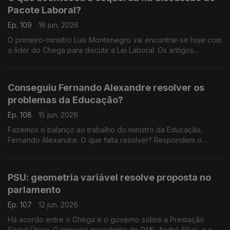
Pacote Laboral?
Ep. 109
16 jun. 2026
O primeiro-ministro Luís Montenegro vai encontrar-se hoje com
o líder do Chega para discutir a Lei Laboral. Os antigos
ministros Paula Teixeira da Cruz e Tiago Brandão Rodrigues
falam sobre a esquerda neste processo.
Conseguiu Fernando Alexandre resolver os
problemas da Educação?
Ep. 108
15 jun. 2026
Fazemos o balanço ao trabalho do ministro da Educação,
Fernando Alexandre. O que falta resolver? Respondem o
professor e antigo deputado do CDS-PP Nuno Magalhães, e o
investigador e político do Livre, Francisco Paupério.
PSU: geometria variável resolve proposta no
parlamento
Ep. 107
12 jun. 2026
Há acordo entre o Chega e o governo sobre a Prestação
Social Única. O primeiro presidente do PAN, André Silva, e a