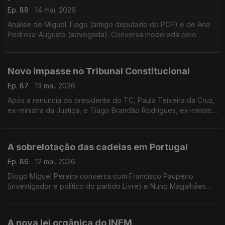
Ep. 88
14 mai. 2026
Análise de Miguel Tiago (antigo deputado do PCP) e de Ana
Pedrosa-Augusto (advogada). Conversa moderada pelo
jornalista Diogo Miguel Pereira.
Novo impasse no Tribunal Constitucional
Ep. 87
13 mai. 2026
Após a renúncia do presidente do TC, Paula Teixeira da Cruz,
ex-ministra da Justiça, e Tiago Brandão Rodrigues, ex-ministro
da Educação, discutem o difícil entendimento entre partidos.
Moderação de Diogo Miguel Pereira.
A sobrelotação das cadeias em Portugal
Ep. 86
12 mai. 2026
Diogo Miguel Pereira conversa com Francisco Paupério
(investigador e político do partido Livre) e Nuno Magalhães
(jurista, professor universitário e antigo deputado do CDS),
sobre a sobrelotação das prisões portuguesas.
A nova lei orgânica do INEM