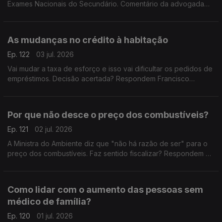
Exames Nacionais do Secundário. Comentário da advogada
Ana Pedrosa-Augusto e de Francisco Paupério, investigador e
político do partido Livre.
As mudanças no crédito à habitação
Ep. 122
03 jul. 2026
Vai mudar a taxa de esforço e isso vai dificultar os pedidos de
empréstimos. Decisão acertada? Respondem Francisco
Paupério, investigador e político do partido Livre e André
Silva, fundador e primeiro presidente do PAN.
Por que não desce o preço dos combustíveis?
Ep. 121
02 jul. 2026
A Ministra do Ambiente diz que "não há razão de ser" para o
preço dos combustíveis. Faz sentido fiscalizar? Respondem o
antigo Ministro da Educação, Tiago Brandão Rodrigues, e o
antigo deputado do CDS-PP, Nuno Magalhães.
Como lidar com o aumento das pessoas sem
médico de família?
Ep. 120
01 jul. 2026