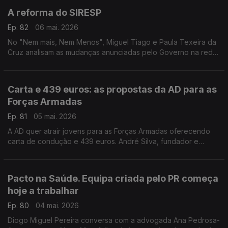
A reforma do SIRESP
Ep. 82
06 mai. 2026
No "Nem mais, Nem Menos", Miguel Tiago e Paula Texeira da
Cruz analisam as mudanças anunciadas pelo Governo na rede
de comunicações de emergência.
Carta e 439 euros: as propostas da AD para as
Forças Armadas
Ep. 81
05 mai. 2026
A AD quer atrair jovens para as Forças Armadas oferecendo
carta de condução e 439 euros. André Silva, fundador e
primeiro presidente do PAN, e Tiago Brandão Rodrigues,
antigo ministro da Educação, falam sobre isso.
Pacto na Saúde. Equipa criada pelo PR começa
hoje a trabalhar
Ep. 80
04 mai. 2026
Diogo Miguel Pereira conversa com a advogada Ana Pedrosa-