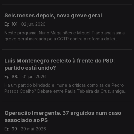
Brandão Rodrigues e Teresa Nogueira Pinto.
Seis meses depois, nova greve geral
Ep. 101
02 jun. 2026
Neste programa, Nuno Magalhães e Miguel Tiago analisam a
greve geral marcada pela CGTP contra a reforma da lei
laboral.
Luís Montenegro reeleito à frente do PSD:
partido está unido?
Ep. 100
01 jun. 2026
Há um partido blindado e imune a críticas como as de Pedro
Passos Coelho? Debate entre Paula Teixeira da Cruz, antiga
ministra da Justiça, e Francisco Paupério, militante do Livre.
Moderação de Diogo Miguel Pereira.
Operação Imergente. 37 arguidos num caso
associado ao PS
Ep. 99
29 mai. 2026