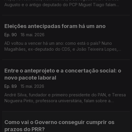
Augusto e o antigo deputado do PCP Miguel Tiago falam
sobre a relação do Chega com o governo de Luís
Montenegro.
Eleições antecipadas foram há um ano
Ep. 90
18 mai. 2026
AD voltou a vencer há um ano: como está o país? Nuno
Magalhães, ex-deputado do CDS, e João Teixeira Lopes,
sociólogo e professor universitário, discutem o que mudou.
Moderação de Diogo Miguel Pereira.
Entre o anteprojeto e a concertação social: o
novo pacote laboral
Ep. 89
15 mai. 2026
André Silva, fundador e primeiro presidente do PAN, e Teresa
Nogueira Pinto, professora universitária, falam sobre a
proposta do Governo apresentada ontem. Moderação de
Diogo Miguel Pereira.
Como vai o Governo conseguir cumprir os
prazos do PRR?