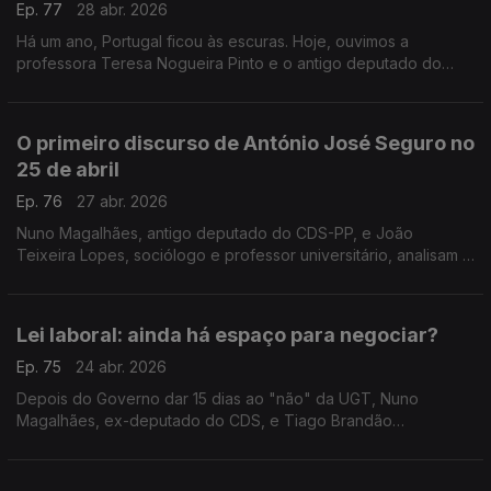
Ep. 77
28 abr. 2026
Há um ano, Portugal ficou às escuras. Hoje, ouvimos a
professora Teresa Nogueira Pinto e o antigo deputado do
PCP Miguel Tiago sobre a resposta do governo às falhas da
rede elétrica. Com Diogo Miguel Pereira.
O primeiro discurso de António José Seguro no
25 de abril
Ep. 76
27 abr. 2026
Nuno Magalhães, antigo deputado do CDS-PP, e João
Teixeira Lopes, sociólogo e professor universitário, analisam o
primeiro discurso de António José Seguro, enquanto
Presidente da República, no 25 de abril.
Lei laboral: ainda há espaço para negociar?
Ep. 75
24 abr. 2026
Depois do Governo dar 15 dias ao "não" da UGT, Nuno
Magalhães, ex-deputado do CDS, e Tiago Brandão
Rodrigues, ex-ministro da Educação, discutem o que ainda
pode haver nas negociações. Moderação de Diogo Miguel
Pereira.