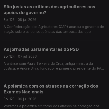
São justas as críticas dos agricultores aos
apoios do governo?
Ep. 125
08 jul. 2026
A Confederação dos Agricultores (CAP) acusou o governo de
inação sobre as consequências das tempestadas que
assolaram o país. Faz sentido? Respondem a professora
Teresa Nogueira Pinto e o sociólogo João Texeira Lopes.
As jornadas parlamentares do PSD
Ep. 124
07 jul. 2026
A análise com Paula Teixeira da Cruz, antiga ministra da
Justiça, e André Silva, fundador e primeiro presidente do PAN.
Conversa moderada pelo jornalista Diogo Miguel Pereira.
A polémica com os atrasos na correção dos
Exames Nacionais
Ep. 123
06 jul. 2026
Voltamos à polémica em torno dos atrasos na correção dos