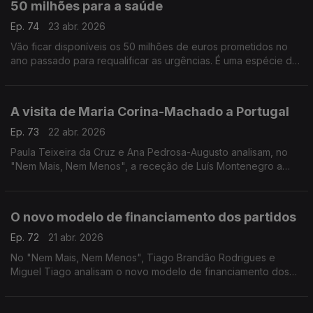
50 milhões para a saúde
Ep. 74
23 abr. 2026
Vão ficar disponíveis os 50 milhões de euros prometidos no
ano passado para requalificar as urgências. É uma espécie de
"penso rápido" para um problema antigo? A opinião de Ana
Pedrosa-Augusto e de André Silva.
A visita de Maria Corina-Machado a Portugal
Ep. 73
22 abr. 2026
Paula Teixeira da Cruz e Ana Pedrosa-Augusto analisam, no
"Nem Mais, Nem Menos", a receção de Luís Montenegro a
Maria Corina-Machado, prémio Nobel da Paz e líder da
oposição venezuelana.
O novo modelo de financiamento dos partidos
Ep. 72
21 abr. 2026
No "Nem Mais, Nem Menos", Tiago Brandão Rodrigues e
Miguel Tiago analisam o novo modelo de financiamento dos
partidos e das campanhas eleitorais.