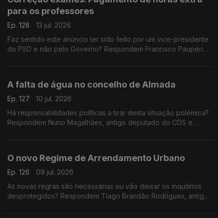
para os professores
Ep. 128
13 jul. 2026
Faz sentido este anúncio ter sido feito por um vice-presidente
do PSD e não pelo Governo? Respondem Francisco Paupério,
investigador e político do partido Livre e Teresa Nogueira
Pinto, professora universitária
A falta de água no concelho de Almada
Ep. 127
10 jul. 2026
Há responsabilidades políticas a tirar desta situação polémica?
Respondem Nuno Magalhães, antigo deputado do CDS e
Miguel Tiago, antigo deputado do PCP. Espaço de comentário
moderado por Diogo Miguel Pereira
O novo Regime de Arrendamento Urbano
Ep. 126
09 jul. 2026
As novas regras são necessárias ou vão deixar os inquilinos
desprotegidos? Respondem Tiago Brandão Rodrigues, antigo
ministro da Educação e Miguel Tiago, antigo deputado do
PCP. Conversa moderada por Diogo Miguel Pereira