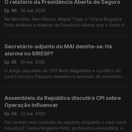
O relatório da Presidência Aberta de Seguro
Ep. 96
26 mai. 2026
No Nem Mais, Nem Menos, Miguel Tiago e Teresa Nogueira
Pinto analisam o relatório da Presiência Aberta que o chefe de
Estado, António José Seguro, realizou na região centro do
país, afetada pelas tempestades.
Secretário-adjunto do MAI demite-se. Há
alarme no SIRESP?
Ep. 95
25 mai. 2026
O antigo deputado do CDS Nuno Magalhães e o político do
Livre Francisco Paupério debatem a demissão do secretário-
geral adjunto do Ministro da Administração Interna. Há motivo
para alarme no SIRESP?
Assembleia da República discutirá CPI sobre
Operação Influencer
Ep. 94
22 mai. 2026
Faz sentido uma comissão de inquérito enquanto o caso corre
na justiça? Teresa Nogueira Pinto, professora universitária, e