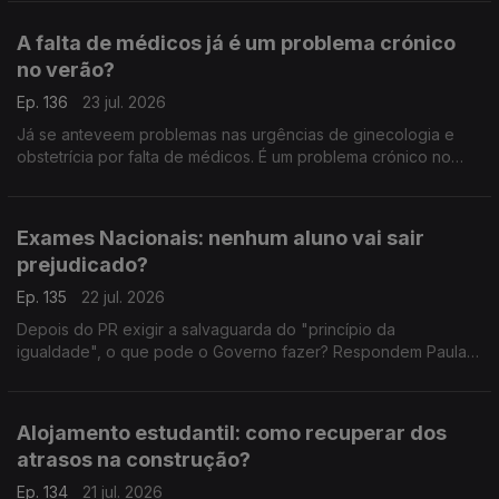
Interna tem mais esclarecimentos a dar.
A falta de médicos já é um problema crónico
no verão?
Ep. 136
23 jul. 2026
Já se anteveem problemas nas urgências de ginecologia e
obstetrícia por falta de médicos. É um problema crónico no
verão? É sobre isso que falam o antigo deputado do PCP
Miguel Tiago, e a advogada Ana Pedrosa-Augusto.
Exames Nacionais: nenhum aluno vai sair
prejudicado?
Ep. 135
22 jul. 2026
Depois do PR exigir a salvaguarda do "princípio da
igualdade", o que pode o Governo fazer? Respondem Paula
Teixeira da Cruz, antiga ministra da justiça, e João Teixeira
Lopes, sociólogo.
Alojamento estudantil: como recuperar dos
atrasos na construção?
Ep. 134
21 jul. 2026