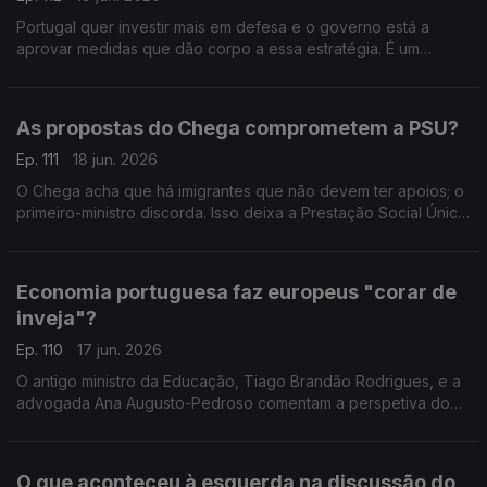
Portugal quer investir mais em defesa e o governo está a
aprovar medidas que dão corpo a essa estratégia. É um
investimento inevitável? Respondem a professora Teresa
Nogueira Pinto e o fundador do PAN, André Silva.
As propostas do Chega comprometem a PSU?
Ep. 111
18 jun. 2026
O Chega acha que há imigrantes que não devem ter apoios; o
primeiro-ministro discorda. Isso deixa a Prestação Social Única
em risco? A opinião da antiga ministra Paula Teixeira da Cruz e
do sociólogo João Teixeira Lopes.
Economia portuguesa faz europeus "corar de
inveja"?
Ep. 110
17 jun. 2026
O antigo ministro da Educação, Tiago Brandão Rodrigues, e a
advogada Ana Augusto-Pedroso comentam a perspetiva do
primeiro-ministro, Luís Montenegro, sobre o desempenho da
economia. Moderação de Oriana Barcelos.
O que aconteceu à esquerda na discussão do