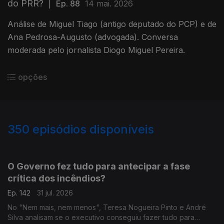
do PRR?
|
Ep. 88
14 mai. 2026
Análise de Miguel Tiago (antigo deputado do PCP) e de
Ana Pedrosa-Augusto (advogada). Conversa
moderada pelo jornalista Diogo Miguel Pereira.
opções
350
episódios disponíveis
943059
939616
935702
931524
927399
923552
919358
915654
O Governo fez tudo para antecipar a fase
crítica dos incêndios?
Ep. 142
31 jul. 2026
No "Nem mais, nem menos", Teresa Nogueira Pinto e André
Silva analisam se o executivo conseguiu fazer tudo para