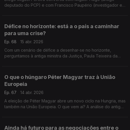
deputado do PCP) e com Francisco Paupério (investigador e
político do partido Livre) sobre as medidas anunciadas para
combater a sinistralidade rodoviária
Défice no horizonte: está a o país a caminhar
para uma crise?
Ep. 68
15 abr. 2026
Com um cenário de défice a desenhar-se no horizonte,
perguntamos à antiga ministra da Justiça, Paula Teixeira da
Cruz, e ao professor João Teixeira Lopes se a crise em
Portugal será inevitável. Com Diogo Miguel Pereira.
O que o húngaro Péter Magyar traz à União
Europeia
Ep. 67
14 abr. 2026
A eleição de Péter Magyar abre um novo ciclo na Hungria, mas
também na União Europeia. O que vem aí? A análise do antigo
deputado do CDS-PP Nuno Magalhães, e do primeiro
presidente do PAN, André Silva.
Ainda há futuro para as negociações entre o