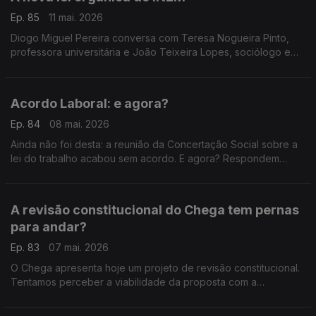
Ep. 85
11 mai. 2026
Diogo Miguel Pereira conversa com Teresa Nogueira Pinto,
professora universitária e João Teixeira Lopes, sociólogo e
professor universitário.
Acordo Laboral: e agora?
Ep. 84
08 mai. 2026
Ainda não foi desta: a reunião da Concertação Social sobre a
lei do trabalho acabou sem acordo. E agora? Respondem
Francisco Paupério, investigador e político do Livre, e João
Teixeira Lopes, sociólogo e professor.
A revisão constitucional do Chega tem pernas
para andar?
Ep. 83
07 mai. 2026
O Chega apresenta hoje um projeto de revisão constitucional.
Tentamos perceber a viabilidade da proposta com a
professora universitária Teresa Nogueira Pinto e com o
primeiro presidente do PAN, André Silva.