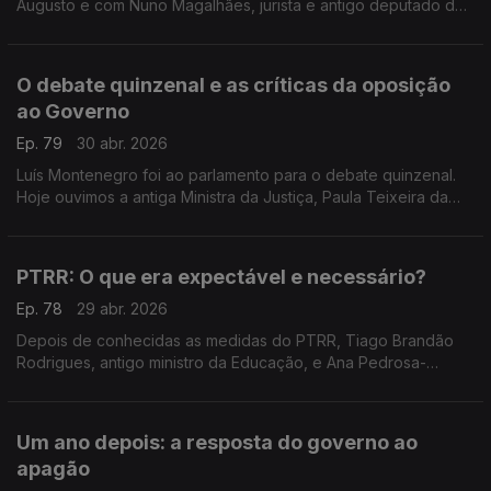
Augusto e com Nuno Magalhães, jurista e antigo deputado do
CDS, sobre o início do trabalho da equipa criada pelo
Presidente para o novo Pacto na Saúde.
O debate quinzenal e as críticas da oposição
ao Governo
Ep. 79
30 abr. 2026
Luís Montenegro foi ao parlamento para o debate quinzenal.
Hoje ouvimos a antiga Ministra da Justiça, Paula Teixeira da
Cruz, e o investigador e político do Livre, Francisco Paupério,
sobre as críticas da oposição.
PTRR: O que era expectável e necessário?
Ep. 78
29 abr. 2026
Depois de conhecidas as medidas do PTRR, Tiago Brandão
Rodrigues, antigo ministro da Educação, e Ana Pedrosa-
Augusto, advogada, falam sobre as propostas deixadas por
Luís Montenegro até 2034. Moderação de Miguel Bastos.
Um ano depois: a resposta do governo ao
apagão