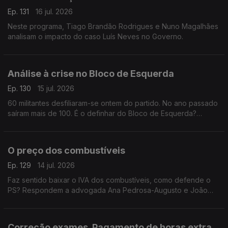
Ep. 131
16 jul. 2026
Neste programa, Tiago Brandão Rodrigues e Nuno Magalhães
analisam o impacto do caso Luís Neves no Governo.
Análise à crise no Bloco de Esquerda
Ep. 130
15 jul. 2026
60 militantes desfiliaram-se ontem do partido. No ano passado
saíram mais de 100. É o definhar do Bloco de Esquerda?
Respondem o investigador Francisco Paupério e a advogada
Ana Pedrosa-Augusto
O preço dos combustíveis
Ep. 129
14 jul. 2026
Faz sentido baixar o IVA dos combustíveis, como defende o
PS? Respondem a advogada Ana Pedrosa-Augusto e João
Teixeira Lopes, sociólogo e professor universitário. Conversa
moderada pela jornalista Oriana Barcelos
Correção exames. Pagamento de horas extra