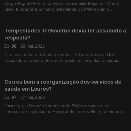
Diogo Miguel Pereira conversa sobre este tema com André
Silva, fundador e primeiro presidente do PAN e com a
advogada Ana Pedrosa-Augusto.
Tempestades. O Governo devia ter assumido a
resposta?
Ep. 98
28 mai. 2026
O tema marcou o debate quinzenal. O Governo devia ter
assumido o trabalho de dar resposta, em vez das Câmaras
Municipais? Respondem Miguel Tiago e Tiago Brandão
Rodrigues, em debate moderado por Diogo Miguel Pereira.
Correu bem a reorganização dos serviços de
saúde em Loures?
Ep. 97
27 mai. 2026
Em março, a Direção Executiva do SNS reorganizou os
serviços de urgência no Hospital de Loures. Hoje, fazemos o
balanço com a ex-ministra da Justiça Paula Teixeira da Cruz e
com o sociólogo João Teixeira Lopes.