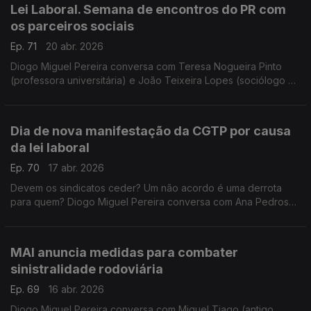
Lei Laboral. Semana de encontros do PR com
os parceiros sociais
Ep. 71
20 abr. 2026
Diogo Miguel Pereira conversa com Teresa Nogueira Pinto
(professora universitária) e João Teixeira Lopes (sociólogo e
professor universitário) sobre as reuniões que António José
Seguro vai ter com os parceiros sociais
Dia de nova manifestação da CGTP por causa
da lei laboral
Ep. 70
17 abr. 2026
Devem os sindicatos ceder? Um não acordo é uma derrota
para quem? Diogo Miguel Pereira conversa com Ana Pedrosa
Augusto (advogada) e com João Teixeira Lopes (sociólogo e
professor universitário).
MAI anuncia medidas para combater
sinistralidade rodoviária
Ep. 69
16 abr. 2026
Diogo Miguel Pereira conversa com Miguel Tiago (antigo