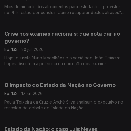
Mais de metade dos alojamentos para estudantes, previstos
no PRR, estão por concluir. Como recuperar destes atrasos?
Respondem André Silva, fundador do PAN, e o antigo ministro
da Educação, Tiago Brandão Rodrigues.
Crise nos exames nacionais: que nota dar ao
governo?
Ep. 133
20 jul. 2026
Hoje, o jurista Nuno Magalhães e o sociólogo João Teixeira
Lopes discutem a polémica na correção dos exames
nacionais, e tiram as conclusões políticas num processo em
que já se defende a demissão do ministro da Educação.
O impacto do Estado da Nação no Governo
Ep. 132
17 jul. 2026
Paula Teixeira da Cruz e André Silva analisam o executivo no
rescaldo do debate do Estado da Nação.
Estado da Nação: o caso Luís Neves