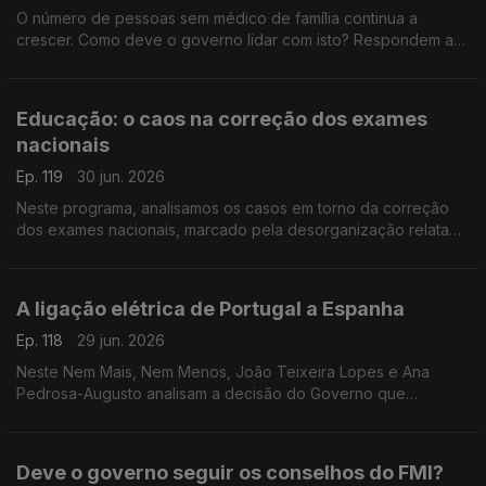
O número de pessoas sem médico de família continua a
crescer. Como deve o governo lidar com isto? Respondem a
antiga ministra da Justiça Paula Teixeira da Cruz e o antigo
deputado PCP Miguel Tiago.
Educação: o caos na correção dos exames
nacionais
Ep. 119
30 jun. 2026
Neste programa, analisamos os casos em torno da correção
dos exames nacionais, marcado pela desorganização relatada
pelos professores. Análise no Nem Mais, Nem Menos com
Teresa Nogueira Pinto e Miguel Tiago.
A ligação elétrica de Portugal a Espanha
Ep. 118
29 jun. 2026
Neste Nem Mais, Nem Menos, João Teixeira Lopes e Ana
Pedrosa-Augusto analisam a decisão do Governo que
anunciou que Portugal vai cumprir a meta de 15% na ligação
energética ao país vizinho.
Deve o governo seguir os conselhos do FMI?