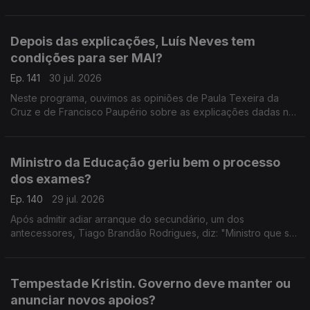
prevenir a fase crítica dos incêndios.
Depois das explicações, Luís Neves tem
condições para ser MAI?
Ep. 141
30 jul. 2026
Neste programa, ouvimos as opiniões de Paula Texeira da
Cruz e de Francisco Paupério sobre as explicações dadas na
quarta-feira pelo ministro Luís Neves.
Ministro da Educação geriu bem o processo
dos exames?
Ep. 140
29 jul. 2026
Após admitir adiar arranque do secundário, um dos
antecessores, Tiago Brandão Rodrigues, diz: "Ministro que se
preze começa o ano letivo a tempo". A advogada Ana
Pedrosa-Augusto afirma que deu a cara pelas dificuldades.
Tempestade Kristin. Governo deve manter ou
anunciar novos apoios?