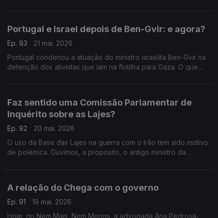
Francisco Paupério, investigador, debatem o tema. Moderação
de Diogo Miguel Pereira.
Portugal e Israel depois de Ben-Gvir: e agora?
Ep. 93
21 mai. 2026
Portugal condenou a atuação do ministro israelita Ben-Gvir na
detenção dos ativistas que iam na flotilha para Gaza. O que
acontece agora às relações entre os dois países? Respondem
Paula Teixeira da Cruz e André Silva.
Faz sentido uma Comissão Parlamentar de
Inquérito sobre as Lajes?
Ep. 92
20 mai. 2026
O uso da Base das Lajes na guerra com o Irão tem sido motivo
de polémica. Ouvimos, a propósito, o antigo ministro da
Educação Tiago Brandão Rodrigues e o antigo deputado do
CDS Nuno Magalhães. Com Diogo Miguel Pereira.
A relação do Chega com o governo
Ep. 91
19 mai. 2026
Hoje, no Nem Mais, Nem Menos, a advogada Ana Pedrosa-