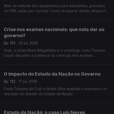
Mais de metade dos alojamentos para estudantes, previstos
no PRR, estão por concluir. Como recuperar destes atrasos?
Respondem André Silva, fundador do PAN, e o antigo ministro
da Educação, Tiago Brandão Rodrigues.
Crise nos exames nacionais: que nota dar ao
governo?
Ep. 133
20 jul. 2026
Hoje, o jurista Nuno Magalhães e o sociólogo João Teixeira
Lopes discutem a polémica na correção dos exames
nacionais, e tiram as conclusões políticas num processo em
que já se defende a demissão do ministro da Educação.
O impacto do Estado da Nação no Governo
Ep. 132
17 jul. 2026
Paula Teixeira da Cruz e André Silva analisam o executivo no
rescaldo do debate do Estado da Nação.
Estado da Nação: o caso Luís Neves