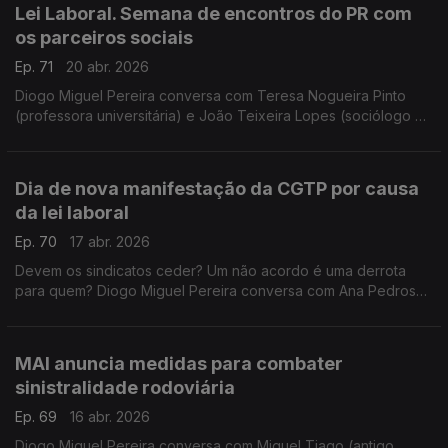
Lei Laboral. Semana de encontros do PR com
os parceiros sociais
Ep. 71
20 abr. 2026
Diogo Miguel Pereira conversa com Teresa Nogueira Pinto
(professora universitária) e João Teixeira Lopes (sociólogo e
professor universitário) sobre as reuniões que António José
Seguro vai ter com os parceiros sociais
Dia de nova manifestação da CGTP por causa
da lei laboral
Ep. 70
17 abr. 2026
Devem os sindicatos ceder? Um não acordo é uma derrota
para quem? Diogo Miguel Pereira conversa com Ana Pedrosa
Augusto (advogada) e com João Teixeira Lopes (sociólogo e
professor universitário).
MAI anuncia medidas para combater
sinistralidade rodoviária
Ep. 69
16 abr. 2026
Diogo Miguel Pereira conversa com Miguel Tiago (antigo