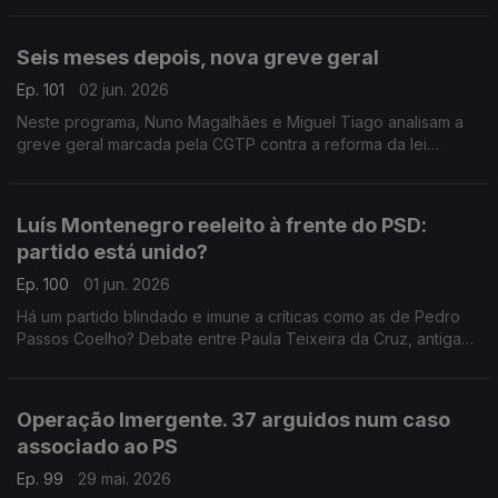
Brandão Rodrigues e Teresa Nogueira Pinto.
Seis meses depois, nova greve geral
Ep. 101
02 jun. 2026
Neste programa, Nuno Magalhães e Miguel Tiago analisam a
greve geral marcada pela CGTP contra a reforma da lei
laboral.
Luís Montenegro reeleito à frente do PSD:
partido está unido?
Ep. 100
01 jun. 2026
Há um partido blindado e imune a críticas como as de Pedro
Passos Coelho? Debate entre Paula Teixeira da Cruz, antiga
ministra da Justiça, e Francisco Paupério, militante do Livre.
Moderação de Diogo Miguel Pereira.
Operação Imergente. 37 arguidos num caso
associado ao PS
Ep. 99
29 mai. 2026