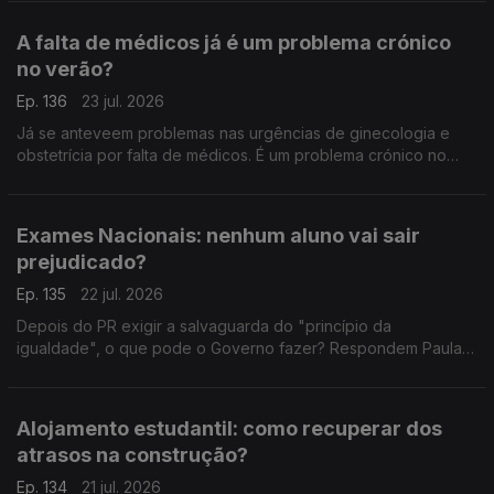
Interna tem mais esclarecimentos a dar.
A falta de médicos já é um problema crónico
no verão?
Ep. 136
23 jul. 2026
Já se anteveem problemas nas urgências de ginecologia e
obstetrícia por falta de médicos. É um problema crónico no
verão? É sobre isso que falam o antigo deputado do PCP
Miguel Tiago, e a advogada Ana Pedrosa-Augusto.
Exames Nacionais: nenhum aluno vai sair
prejudicado?
Ep. 135
22 jul. 2026
Depois do PR exigir a salvaguarda do "princípio da
igualdade", o que pode o Governo fazer? Respondem Paula
Teixeira da Cruz, antiga ministra da justiça, e João Teixeira
Lopes, sociólogo.
Alojamento estudantil: como recuperar dos
atrasos na construção?
Ep. 134
21 jul. 2026