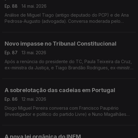
Ep. 88
14 mai. 2026
Análise de Miguel Tiago (antigo deputado do PCP) e de Ana
Pedrosa-Augusto (advogada). Conversa moderada pelo
jornalista Diogo Miguel Pereira.
Novo impasse no Tribunal Constitucional
Ep. 87
13 mai. 2026
Após a renúncia do presidente do TC, Paula Teixeira da Cruz,
ex-ministra da Justiça, e Tiago Brandão Rodrigues, ex-ministro
da Educação, discutem o difícil entendimento entre partidos.
Moderação de Diogo Miguel Pereira.
A sobrelotação das cadeias em Portugal
Ep. 86
12 mai. 2026
Diogo Miguel Pereira conversa com Francisco Paupério
(investigador e político do partido Livre) e Nuno Magalhães
(jurista, professor universitário e antigo deputado do CDS),
sobre a sobrelotação das prisões portuguesas.
A nova lei orgânica do INEM