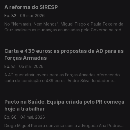
A reforma do SIRESP
Ep. 82
06 mai. 2026
No "Nem mais, Nem Menos", Miguel Tiago e Paula Texeira da
Cruz analisam as mudanças anunciadas pelo Governo na rede
de comunicações de emergência.
Carta e 439 euros: as propostas da AD para as
Forças Armadas
Ep. 81
05 mai. 2026
A AD quer atrair jovens para as Forças Armadas oferecendo
carta de condução e 439 euros. André Silva, fundador e
primeiro presidente do PAN, e Tiago Brandão Rodrigues,
antigo ministro da Educação, falam sobre isso.
Pacto na Saúde. Equipa criada pelo PR começa
hoje a trabalhar
Ep. 80
04 mai. 2026
Diogo Miguel Pereira conversa com a advogada Ana Pedrosa-