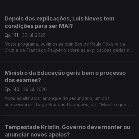
prevenir a fase crítica dos incêndios.
Depois das explicações, Luís Neves tem
condições para ser MAI?
Ep. 141
30 jul. 2026
Neste programa, ouvimos as opiniões de Paula Texeira da
Cruz e de Francisco Paupério sobre as explicações dadas na
quarta-feira pelo ministro Luís Neves.
Ministro da Educação geriu bem o processo
dos exames?
Ep. 140
29 jul. 2026
Após admitir adiar arranque do secundário, um dos
antecessores, Tiago Brandão Rodrigues, diz: "Ministro que se
preze começa o ano letivo a tempo". A advogada Ana
Pedrosa-Augusto afirma que deu a cara pelas dificuldades.
Tempestade Kristin. Governo deve manter ou
anunciar novos apoios?