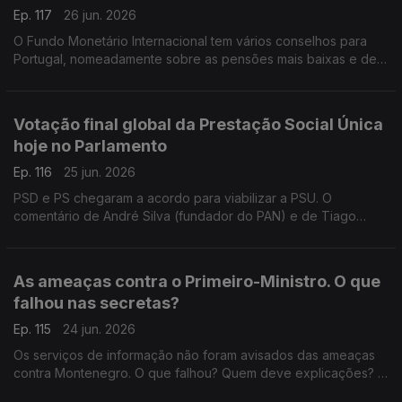
Ep. 117
26 jun. 2026
O Fundo Monetário Internacional tem vários conselhos para
Portugal, nomeadamente sobre as pensões mais baixas e de
viuvez. Deve o governo seguir os conselhos do FMI?
Responde o antigo deputado do PCP, Miguel Tiago.
Votação final global da Prestação Social Única
hoje no Parlamento
Ep. 116
25 jun. 2026
PSD e PS chegaram a acordo para viabilizar a PSU. O
comentário de André Silva (fundador do PAN) e de Tiago
Brandão Rodrigues (antigo ministro da Educação). Moderação
do jornalista Diogo Miguel Pereira.
As ameaças contra o Primeiro-Ministro. O que
falhou nas secretas?
Ep. 115
24 jun. 2026
Os serviços de informação não foram avisados das ameaças
contra Montenegro. O que falhou? Quem deve explicações? A
opinião da antiga ministra da Justiça Paula Teixeira da Cruz e