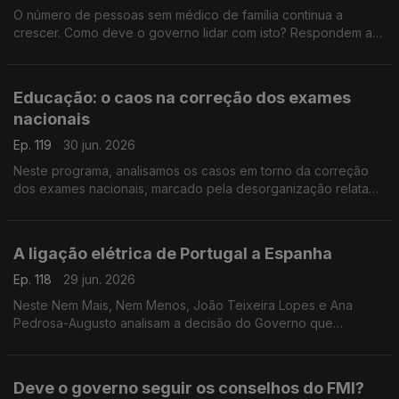
O número de pessoas sem médico de família continua a
crescer. Como deve o governo lidar com isto? Respondem a
antiga ministra da Justiça Paula Teixeira da Cruz e o antigo
deputado PCP Miguel Tiago.
Educação: o caos na correção dos exames
nacionais
Ep. 119
30 jun. 2026
Neste programa, analisamos os casos em torno da correção
dos exames nacionais, marcado pela desorganização relatada
pelos professores. Análise no Nem Mais, Nem Menos com
Teresa Nogueira Pinto e Miguel Tiago.
A ligação elétrica de Portugal a Espanha
Ep. 118
29 jun. 2026
Neste Nem Mais, Nem Menos, João Teixeira Lopes e Ana
Pedrosa-Augusto analisam a decisão do Governo que
anunciou que Portugal vai cumprir a meta de 15% na ligação
energética ao país vizinho.
Deve o governo seguir os conselhos do FMI?