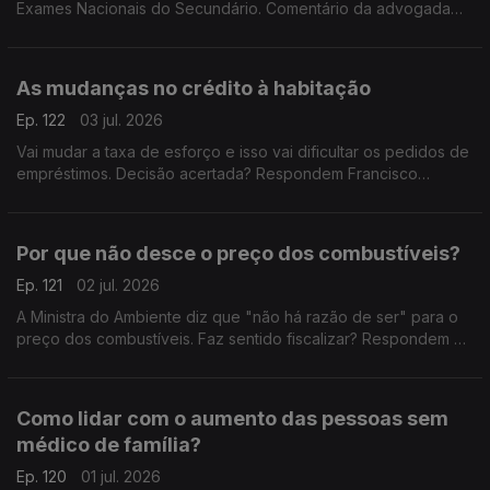
Exames Nacionais do Secundário. Comentário da advogada
Ana Pedrosa-Augusto e de Francisco Paupério, investigador e
político do partido Livre.
As mudanças no crédito à habitação
Ep. 122
03 jul. 2026
Vai mudar a taxa de esforço e isso vai dificultar os pedidos de
empréstimos. Decisão acertada? Respondem Francisco
Paupério, investigador e político do partido Livre e André
Silva, fundador e primeiro presidente do PAN.
Por que não desce o preço dos combustíveis?
Ep. 121
02 jul. 2026
A Ministra do Ambiente diz que "não há razão de ser" para o
preço dos combustíveis. Faz sentido fiscalizar? Respondem o
antigo Ministro da Educação, Tiago Brandão Rodrigues, e o
antigo deputado do CDS-PP, Nuno Magalhães.
Como lidar com o aumento das pessoas sem
médico de família?
Ep. 120
01 jul. 2026