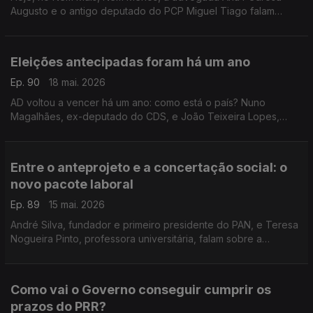
Augusto e o antigo deputado do PCP Miguel Tiago falam
sobre a relação do Chega com o governo de Luís
Montenegro.
Eleições antecipadas foram há um ano
Ep. 90
18 mai. 2026
AD voltou a vencer há um ano: como está o país? Nuno
Magalhães, ex-deputado do CDS, e João Teixeira Lopes,
sociólogo e professor universitário, discutem o que mudou.
Moderação de Diogo Miguel Pereira.
Entre o anteprojeto e a concertação social: o
novo pacote laboral
Ep. 89
15 mai. 2026
André Silva, fundador e primeiro presidente do PAN, e Teresa
Nogueira Pinto, professora universitária, falam sobre a
proposta do Governo apresentada ontem. Moderação de
Diogo Miguel Pereira.
Como vai o Governo conseguir cumprir os
prazos do PRR?