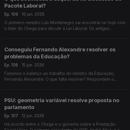
Pacote Laboral?
Ep. 109
16 jun. 2026
O primeiro-ministro Luís Montenegro vai encontrar-se hoje com
o líder do Chega para discutir a Lei Laboral. Os antigos
ministros Paula Teixeira da Cruz e Tiago Brandão Rodrigues
falam sobre a esquerda neste processo.
Conseguiu Fernando Alexandre resolver os
problemas da Educação?
Ep. 108
15 jun. 2026
Fazemos o balanço ao trabalho do ministro da Educação,
Fernando Alexandre. O que falta resolver? Respondem o
professor e antigo deputado do CDS-PP Nuno Magalhães, e o
investigador e político do Livre, Francisco Paupério.
PSU: geometria variável resolve proposta no
parlamento
Ep. 107
12 jun. 2026
Há acordo entre o Chega e o governo sobre a Prestação
Social Única. O primeiro presidente do PAN, André Silva, e a