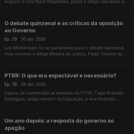
Augusto e com Nuno Magalhães, jurista e antigo deputado do
CDS, sobre o início do trabalho da equipa criada pelo
Presidente para o novo Pacto na Saúde.
O debate quinzenal e as críticas da oposição
ao Governo
Ep. 79
30 abr. 2026
Luís Montenegro foi ao parlamento para o debate quinzenal.
Hoje ouvimos a antiga Ministra da Justiça, Paula Teixeira da
Cruz, e o investigador e político do Livre, Francisco Paupério,
sobre as críticas da oposição.
PTRR: O que era expectável e necessário?
Ep. 78
29 abr. 2026
Depois de conhecidas as medidas do PTRR, Tiago Brandão
Rodrigues, antigo ministro da Educação, e Ana Pedrosa-
Augusto, advogada, falam sobre as propostas deixadas por
Luís Montenegro até 2034. Moderação de Miguel Bastos.
Um ano depois: a resposta do governo ao
apagão