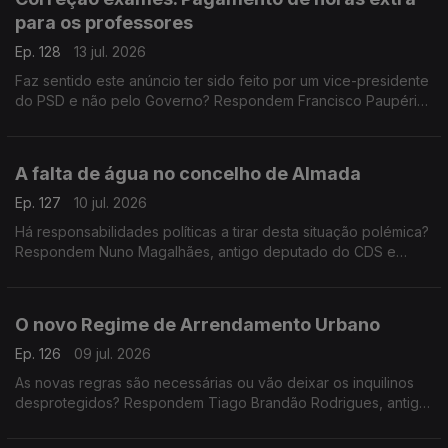
para os professores
Ep. 128
13 jul. 2026
Faz sentido este anúncio ter sido feito por um vice-presidente
do PSD e não pelo Governo? Respondem Francisco Paupério,
investigador e político do partido Livre e Teresa Nogueira
Pinto, professora universitária
A falta de água no concelho de Almada
Ep. 127
10 jul. 2026
Há responsabilidades políticas a tirar desta situação polémica?
Respondem Nuno Magalhães, antigo deputado do CDS e
Miguel Tiago, antigo deputado do PCP. Espaço de comentário
moderado por Diogo Miguel Pereira
O novo Regime de Arrendamento Urbano
Ep. 126
09 jul. 2026
As novas regras são necessárias ou vão deixar os inquilinos
desprotegidos? Respondem Tiago Brandão Rodrigues, antigo
ministro da Educação e Miguel Tiago, antigo deputado do
PCP. Conversa moderada por Diogo Miguel Pereira