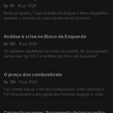
Ep. 131
16 jul. 2026
Neste programa, Tiago Brandão Rodrigues e Nuno Magalhães
analisam o impacto do caso Luís Neves no Governo.
Análise à crise no Bloco de Esquerda
Ep. 130
15 jul. 2026
60 militantes desfiliaram-se ontem do partido. No ano passado
saíram mais de 100. É o definhar do Bloco de Esquerda?
Respondem o investigador Francisco Paupério e a advogada
Ana Pedrosa-Augusto
O preço dos combustíveis
Ep. 129
14 jul. 2026
Faz sentido baixar o IVA dos combustíveis, como defende o
PS? Respondem a advogada Ana Pedrosa-Augusto e João
Teixeira Lopes, sociólogo e professor universitário. Conversa
moderada pela jornalista Oriana Barcelos
Correção exames. Pagamento de horas extra