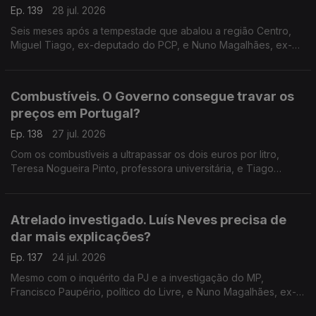
Ep. 139
28 jul. 2026
Seis meses após a tempestade que abalou a região Centro,
Miguel Tiago, ex-deputado do PCP, e Nuno Magalhães, ex-
deputado do CDS, falam do que pode o Governo fazer para
continuar a apoiar familias e empresas.
Combustíveis. O Governo consegue travar os
preços em Portugal?
Ep. 138
27 jul. 2026
Com os combustíveis a ultrapassar os dois euros por litro,
Teresa Nogueira Pinto, professora universitária, e Tiago
Brandão Rodrigues, ex-ministro da Educação, discutem o
poder do Governo para atenuar estas subidas.
Atrelado investigado. Luís Neves precisa de
dar mais explicações?
Ep. 137
24 jul. 2026
Mesmo com o inquérito da PJ e a investigação do MP,
Francisco Paupério, político do Livre, e Nuno Magalhães, ex-
deputado do CDS, defendem se o ministro da Administração