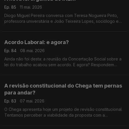
Ep. 85
11 mai. 2026
Diogo Miguel Pereira conversa com Teresa Nogueira Pinto,
professora universitária e João Teixeira Lopes, sociólogo e
professor universitário.
Acordo Laboral: e agora?
Ep. 84
08 mai. 2026
Ainda não foi desta: a reunião da Concertação Social sobre a
lei do trabalho acabou sem acordo. E agora? Respondem
Francisco Paupério, investigador e político do Livre, e João
Teixeira Lopes, sociólogo e professor.
A revisão constitucional do Chega tem pernas
para andar?
Ep. 83
07 mai. 2026
O Chega apresenta hoje um projeto de revisão constitucional.
Tentamos perceber a viabilidade da proposta com a
professora universitária Teresa Nogueira Pinto e com o
primeiro presidente do PAN, André Silva.