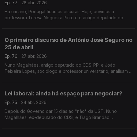
Ep. 77
28 abr. 2026
Há um ano, Portugal ficou às escuras. Hoje, ouvimos a
professora Teresa Nogueira Pinto e o antigo deputado do
PCP Miguel Tiago sobre a resposta do governo às falhas da
rede elétrica. Com Diogo Miguel Pereira.
O primeiro discurso de António José Seguro no
25 de abril
Ep. 76
27 abr. 2026
Nuno Magalhães, antigo deputado do CDS-PP, e João
Teixeira Lopes, sociólogo e professor universitário, analisam o
primeiro discurso de António José Seguro, enquanto
Presidente da República, no 25 de abril.
Lei laboral: ainda há espaço para negociar?
Ep. 75
24 abr. 2026
Depois do Governo dar 15 dias ao "não" da UGT, Nuno
Magalhães, ex-deputado do CDS, e Tiago Brandão
Rodrigues, ex-ministro da Educação, discutem o que ainda
pode haver nas negociações. Moderação de Diogo Miguel
Pereira.