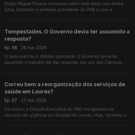
Diogo Miguel Pereira conversa sobre este tema com André
Silva, fundador e primeiro presidente do PAN e com a
advogada Ana Pedrosa-Augusto.
Tempestades. O Governo devia ter assumido a
resposta?
Ep. 98
28 mai. 2026
O tema marcou o debate quinzenal. O Governo devia ter
assumido o trabalho de dar resposta, em vez das Câmaras
Municipais? Respondem Miguel Tiago e Tiago Brandão
Rodrigues, em debate moderado por Diogo Miguel Pereira.
Correu bem a reorganização dos serviços de
saúde em Loures?
Ep. 97
27 mai. 2026
Em março, a Direção Executiva do SNS reorganizou os
serviços de urgência no Hospital de Loures. Hoje, fazemos o
balanço com a ex-ministra da Justiça Paula Teixeira da Cruz e
com o sociólogo João Teixeira Lopes.