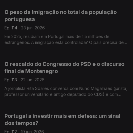
do antigo deputado do CDS Nuno Magalhães.
O peso da imigração no total da população
portuguesa
Ep. 114
23 jun. 2026
Em 2025, residiam em Portugal mais de 1,5 milhões de
estrangeiros. A imigração está controlada? O país precisa de
mais imigrantes? Respondem a professora Teresa Nogueira
Pinto e o político do Livre Francisco Paupério.
O rescaldo do Congresso do PSD e o discurso
final de Montenegro
Ep. 113
22 jun. 2026
A jornalista Rita Soares conversa com Nuno Magalhães (jurista,
professor universitário e antigo deputado do CDS) e com
João Teixeira Lopes (sociólogo e professor universitário),
sobre o Congresso do PSD em Anadia.
Portugal a investir mais em defesa: um sinal
dos tempos?
Ep. 112
19 jun. 2026