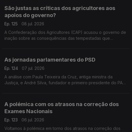
São justas as críticas dos agricultores aos
apoios do governo?
Ep. 125
08 jul. 2026
A Confederação dos Agricultores (CAP) acusou o governo de
inação sobre as consequências das tempestadas que
assolaram o país. Faz sentido? Respondem a professora
Teresa Nogueira Pinto e o sociólogo João Texeira Lopes.
As jornadas parlamentares do PSD
Ep. 124
07 jul. 2026
A análise com Paula Teixeira da Cruz, antiga ministra da
Justiça, e André Silva, fundador e primeiro presidente do PAN.
Conversa moderada pelo jornalista Diogo Miguel Pereira.
A polémica com os atrasos na correção dos
Exames Nacionais
Ep. 123
06 jul. 2026
Voltamos à polémica em torno dos atrasos na correção dos