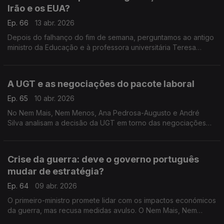
Irão e os EUA?
Ep. 66
13 abr. 2026
Depois do falhanço do fim de semana, perguntamos ao antigo
ministro da Educação e à professora universitária Teresa
Nogueira Pinto que futuro há para o cessar-fogo entre o Irão e
os EUA. Com Rita Soares.
A UGT e as negociações do pacote laboral
Ep. 65
10 abr. 2026
No Nem Mais, Nem Menos, Ana Pedrosa-Augusto e André
Silva analisam a decisão da UGT em torno das negociações
do pacote laboral com o Governo.
Crise da guerra: deve o governo português
mudar de estratégia?
Ep. 64
09 abr. 2026
O primeiro-ministro promete lidar com os impactos económicos
da guerra, mas recusa medidas avulso. O Nem Mais, Nem
Menos de hoje é sobre isso. Com os antigos ministros Tiago