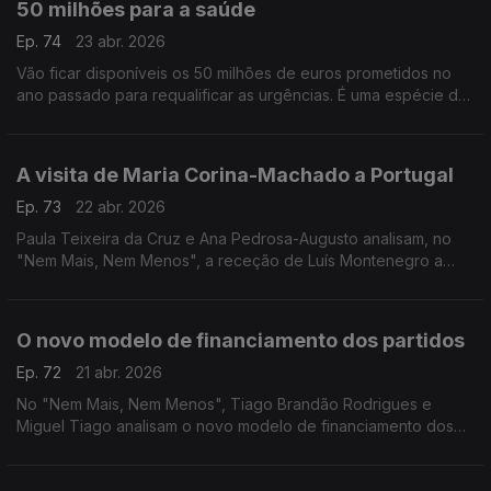
50 milhões para a saúde
Ep. 74
23 abr. 2026
Vão ficar disponíveis os 50 milhões de euros prometidos no
ano passado para requalificar as urgências. É uma espécie de
"penso rápido" para um problema antigo? A opinião de Ana
Pedrosa-Augusto e de André Silva.
A visita de Maria Corina-Machado a Portugal
Ep. 73
22 abr. 2026
Paula Teixeira da Cruz e Ana Pedrosa-Augusto analisam, no
"Nem Mais, Nem Menos", a receção de Luís Montenegro a
Maria Corina-Machado, prémio Nobel da Paz e líder da
oposição venezuelana.
O novo modelo de financiamento dos partidos
Ep. 72
21 abr. 2026
No "Nem Mais, Nem Menos", Tiago Brandão Rodrigues e
Miguel Tiago analisam o novo modelo de financiamento dos
partidos e das campanhas eleitorais.