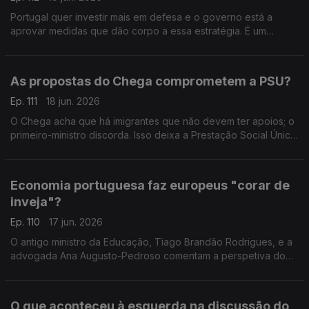
Portugal quer investir mais em defesa e o governo está a
aprovar medidas que dão corpo a essa estratégia. É um
investimento inevitável? Respondem a professora Teresa
Nogueira Pinto e o fundador do PAN, André Silva.
As propostas do Chega comprometem a PSU?
Ep. 111
18 jun. 2026
O Chega acha que há imigrantes que não devem ter apoios; o
primeiro-ministro discorda. Isso deixa a Prestação Social Única
em risco? A opinião da antiga ministra Paula Teixeira da Cruz e
do sociólogo João Teixeira Lopes.
Economia portuguesa faz europeus "corar de
inveja"?
Ep. 110
17 jun. 2026
O antigo ministro da Educação, Tiago Brandão Rodrigues, e a
advogada Ana Augusto-Pedroso comentam a perspetiva do
primeiro-ministro, Luís Montenegro, sobre o desempenho da
economia. Moderação de Oriana Barcelos.
O que aconteceu à esquerda na discussão do