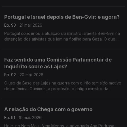
Francisco Paupério, investigador, debatem o tema. Moderação
de Diogo Miguel Pereira.
Portugal e Israel depois de Ben-Gvir: e agora?
Ep. 93
21 mai. 2026
Portugal condenou a atuação do ministro israelita Ben-Gvir na
detenção dos ativistas que iam na flotilha para Gaza. O que
acontece agora às relações entre os dois países? Respondem
Paula Teixeira da Cruz e André Silva.
Faz sentido uma Comissão Parlamentar de
Inquérito sobre as Lajes?
Ep. 92
20 mai. 2026
O uso da Base das Lajes na guerra com o Irão tem sido motivo
de polémica. Ouvimos, a propósito, o antigo ministro da
Educação Tiago Brandão Rodrigues e o antigo deputado do
CDS Nuno Magalhães. Com Diogo Miguel Pereira.
A relação do Chega com o governo
Ep. 91
19 mai. 2026
Hoje, no Nem Mais, Nem Menos, a advogada Ana Pedrosa-