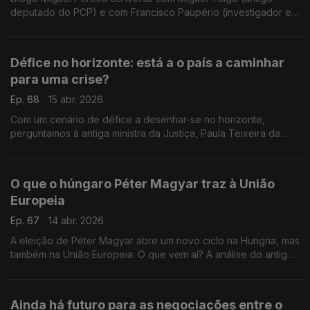
deputado do PCP) e com Francisco Paupério (investigador e
político do partido Livre) sobre as medidas anunciadas para
combater a sinistralidade rodoviária
Défice no horizonte: está a o país a caminhar
para uma crise?
Ep. 68
15 abr. 2026
Com um cenário de défice a desenhar-se no horizonte,
perguntamos à antiga ministra da Justiça, Paula Teixeira da
Cruz, e ao professor João Teixeira Lopes se a crise em
Portugal será inevitável. Com Diogo Miguel Pereira.
O que o húngaro Péter Magyar traz à União
Europeia
Ep. 67
14 abr. 2026
A eleição de Péter Magyar abre um novo ciclo na Hungria, mas
também na União Europeia. O que vem aí? A análise do antigo
deputado do CDS-PP Nuno Magalhães, e do primeiro
presidente do PAN, André Silva.
Ainda há futuro para as negociações entre o