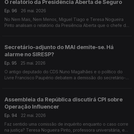
O relatório da Presidência Aberta de Seguro
Ep. 96
26 mai. 2026
No Nem Mais, Nem Menos, Miguel Tiago e Teresa Nogueira
Pinto analisam o relatório da Presiência Aberta que o chefe de
Estado, António José Seguro, realizou na região centro do
país, afetada pelas tempestades.
Secretário-adjunto do MAI demite-se. Há
alarme no SIRESP?
Ep. 95
25 mai. 2026
O antigo deputado do CDS Nuno Magalhães e o político do
Livre Francisco Paupério debatem a demissão do secretário-
geral adjunto do Ministro da Administração Interna. Há motivo
para alarme no SIRESP?
Assembleia da República discutirá CPI sobre
Operação Influencer
Ep. 94
22 mai. 2026
Faz sentido uma comissão de inquérito enquanto o caso corre
na justiça? Teresa Nogueira Pinto, professora universitária, e