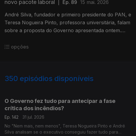
novo pacote laboral
|
Ep. 89
15 mai. 2026
André Silva, fundador e primeiro presidente do PAN, e
Teresa Nogueira Pinto, professora universitária, falam
sobre a proposta do Governo apresentada ontem.
Moderação de Diogo Miguel Pereira.
opções
350
episódios disponíveis
943059
939616
935702
931524
927399
923552
919358
915654
O Governo fez tudo para antecipar a fase
crítica dos incêndios?
Ep. 142
31 jul. 2026
No "Nem mais, nem menos", Teresa Nogueira Pinto e André
Silva analisam se o executivo conseguiu fazer tudo para