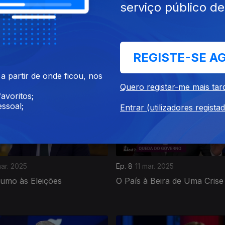
serviço público d
mai. 2025
Ep. 12
29 abr. 2025
ões de 18 de Maio e os
O Que Causou o Apagão?
 de Governabilidade
REGISTE-SE A
 partir de onde ficou, nos
Quero registar-me mais tar
avoritos;
ssoal;
Entrar (utilizadores regista
ar. 2025
Ep. 8
11 mar. 2025
Rumo às Eleições
O País à Beira de Uma Crise 