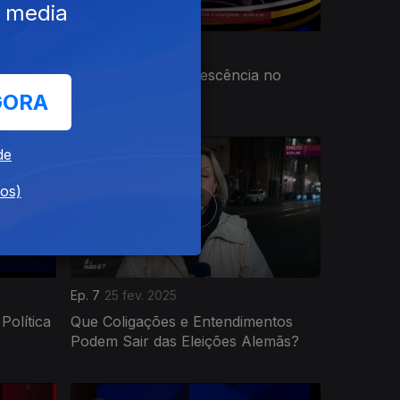
e media
Ep. 11
01 abr. 2025
Os Perigos da Adolescência no
Nosso Tempo
GORA
de
dos)
Ep. 7
25 fev. 2025
Política
Que Coligações e Entendimentos
Podem Sair das Eleições Alemãs?