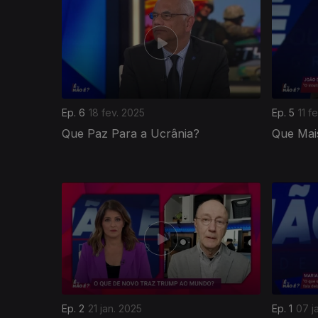
Ep. 6
18 fev. 2025
Ep. 5
11 f
Que Paz Para a Ucrânia?
Que Mai
821078
Ep. 2
21 jan. 2025
Ep. 1
07 j