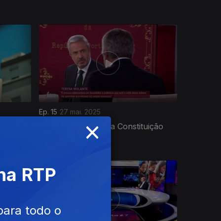
Ep. 15
27 mai. 2025
×
icos no
Faz Sentido Rever a Constituição
Neste Momento?
 na RTP
para todo o