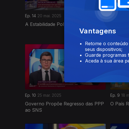
Ep. 14
20 mai. 2025
Ep. 13
13 
A Estabilidade Política é Possível?
As Eleiç
Vantagens
Cenários
Retome o conteúdo a
seus dispositivos;
Guarde programas f
Aceda à sua área pe
Ep. 10
25 mar. 2025
Ep. 9
18 m
Governo Propõe Regresso das PPP
O País 
ao SNS