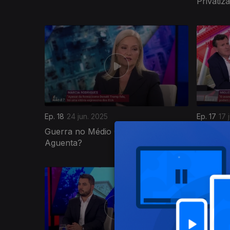
Privatiz
Ep. 18
24 jun. 2025
Ep. 17
17 
Guerra no Médio Oriente: O Mundo
O Que E
Aguenta?
Govern
840582