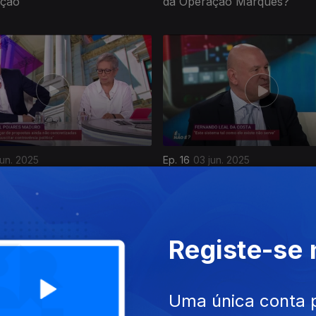
ação
da Operação Marquês?
jun. 2025
Ep. 16
03 jun. 2025
sperar do Programa do XXV
A Gestão dos Recursos Públ
o?
SNS
Registe-se
Uma única conta 