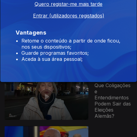
Quero registar-me mais tarde
Entrar (utilizadores registados)
Vantagens
Ep. 8
11 mar. 2025
Retome o conteúdo a partir de onde ficou,
O País à Beira
nos seus dispositivos;
de Uma Crise
Guarde programas favoritos;
Política
Aceda à sua área pessoal;
Ep. 7
25 fev. 2025
Que Coligações
e
Entendimentos
Podem Sair das
Eleições
Alemãs?