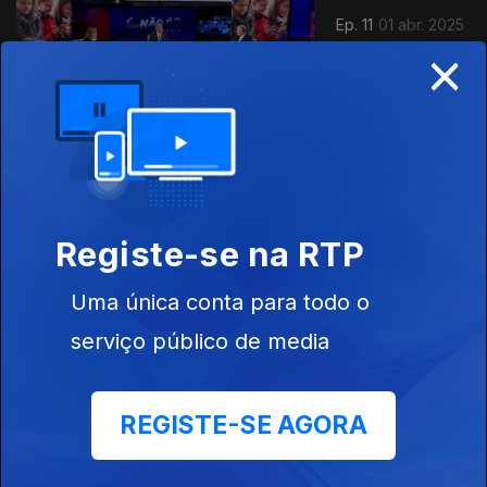
Ep. 11
01 abr. 2025
×
Os Perigos da
Adolescência
no Nosso
Tempo
Ep. 10
25 mar. 2025
Registe-se na RTP
Governo
Propõe
Uma única conta para todo o
Regresso das
PPP ao SNS
serviço público de media
REGISTE-SE AGORA
Ep. 9
18 mar. 2025
O País Rumo às
Eleições