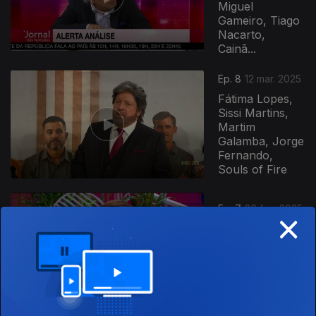
Miguel
Gameiro, Tiago
Nacarto,
Cainã...
Ep. 8
12 mar. 2025
Fátima Lopes,
Sissi Martins,
Martim
Galamba, Jorge
Fernando,
Souls of Fire
×
Ep. 7
26 fev. 2025
Júlia Pinheiro,
Helena Isabel,
Cláudia Nayara,
Telmo Miranda,
Luís Sequeira