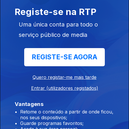
Registe-se na RTP
Ep. 6
19 fev. 2025
Ágata, João
Lagarto, FF,
Uma única conta para todo o
Élvio Santiago,
serviço público de media
Miguel & André
Ep. 5
12 fev. 2025
REGISTE-SE AGORA
Gisela João,
Paulo Matos,
Ines Gutierrez,
Quero registar-me mais tarde
Carlos D
´Almeida
Entrar (utilizadores registados)
Ribeiro,
Santos...
Vantagens
826268
Ep. 4
05 fev. 2025
Retome o conteúdo a partir de onde ficou,
nos seus dispositivos;
Sónia Tavares,
Guarde programas favoritos;
Fernando
Aceda à sua área pessoal;