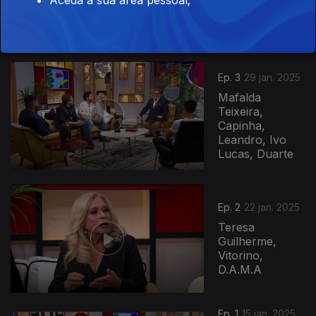
Ribeiro, Paulo
Praça, Cláudia
Abreu, Carlos...
Ep. 3
29 jan. 2025
Mafalda
Teixeira,
Capinha,
Leandro, Ivo
Lucas, Duarte
823045
Ep. 2
22 jan. 2025
Teresa
Guilherme,
Vitorino,
D.A.M.A
Ep. 1
15 jan. 2025