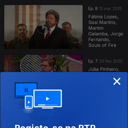
Ep. 8
12 mar. 2025
Fátima Lopes,
Sissi Martins,
Martim
Galamba, Jorge
Fernando,
Souls of Fire
Ep. 7
26 fev. 2025
Júlia Pinheiro,
×
Helena Isabel,
Cláudia Nayara,
Telmo Miranda,
Luís Sequeira
Ep. 6
19 fev. 2025
Ágata, João
Registe-se na RTP
Lagarto, FF,