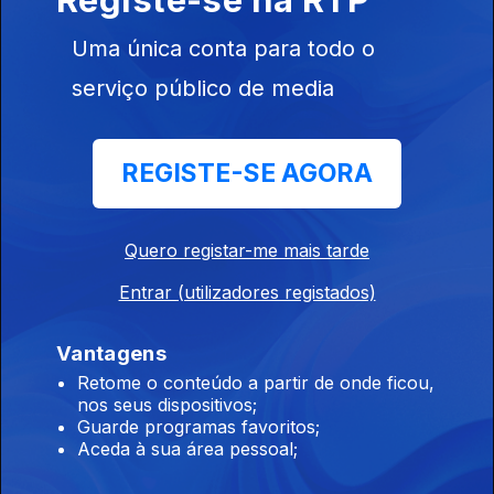
Élvio Santiago,
Miguel & André
Uma única conta para todo o
serviço público de media
Ep. 5
12 fev. 2025
Gisela João,
Paulo Matos,
REGISTE-SE AGORA
Ines Gutierrez,
Carlos D
´Almeida
Quero registar-me mais tarde
Ribeiro,
Santos...
Entrar (utilizadores registados)
826268
Ep. 4
05 fev. 2025
Vantagens
Sónia Tavares,
Retome o conteúdo a partir de onde ficou,
Fernando
nos seus dispositivos;
Ribeiro, Paulo
Guarde programas favoritos;
Praça, Cláudia
Aceda à sua área pessoal;
Abreu, Carlos...