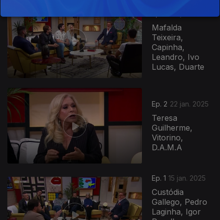
Ep. 3
29 jan. 2025
Mafalda
Teixeira,
Capinha,
Leandro, Ivo
Lucas, Duarte
823045
Ep. 2
22 jan. 2025
Teresa
Guilherme,
Vitorino,
D.A.M.A
Ep. 1
15 jan. 2025
Custódia
Gallego, Pedro
Laginha, Igor