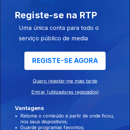
Registe-se na RTP
Ep. 6
19 fev. 2025
Ágata, João
Uma única conta para todo o
Lagarto, FF,
Élvio Santiago,
serviço público de media
Miguel & André
REGISTE-SE AGORA
Ep. 5
12 fev. 2025
Gisela João,
Paulo Matos,
Ines Gutierrez,
Quero registar-me mais tarde
Carlos D
´Almeida
Entrar (utilizadores registados)
Ribeiro,
Santos...
Vantagens
826268
Retome o conteúdo a partir de onde ficou,
Ep. 4
05 fev. 2025
nos seus dispositivos;
Sónia Tavares,
Guarde programas favoritos;