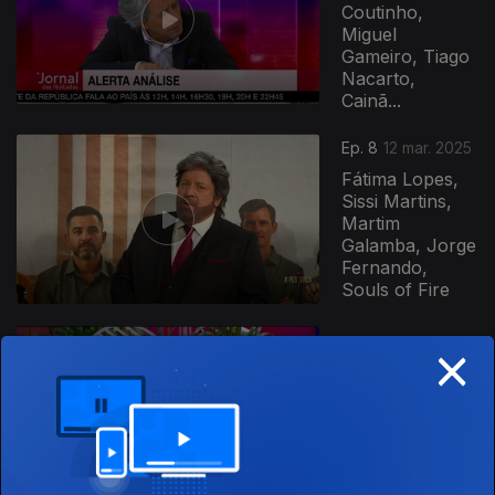
Coutinho,
Miguel
Gameiro, Tiago
Nacarto,
Cainã...
Ep. 8
12 mar. 2025
Fátima Lopes,
Sissi Martins,
Martim
Galamba, Jorge
Fernando,
Souls of Fire
×
Ep. 7
26 fev. 2025
Júlia Pinheiro,
Helena Isabel,
Cláudia Nayara,
Telmo Miranda,
Luís Sequeira