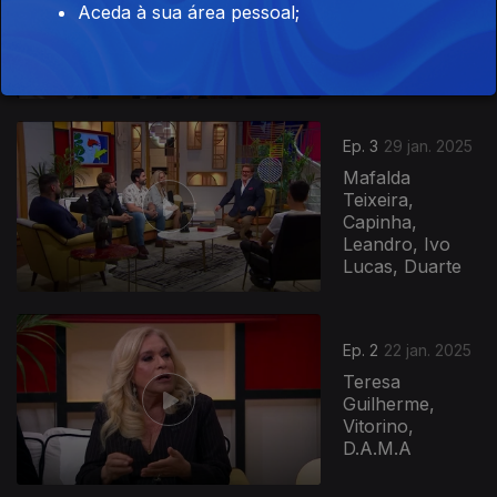
Fernando
Aceda à sua área pessoal;
Ribeiro, Paulo
Praça, Cláudia
Abreu, Carlos...
Ep. 3
29 jan. 2025
Mafalda
Teixeira,
Capinha,
Leandro, Ivo
Lucas, Duarte
823045
Ep. 2
22 jan. 2025
Teresa
Guilherme,
Vitorino,
D.A.M.A