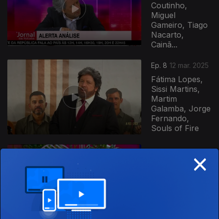
Coutinho,
Miguel
Gameiro, Tiago
Nacarto,
Cainã...
Ep. 8
12 mar. 2025
Fátima Lopes,
Sissi Martins,
Martim
Galamba, Jorge
Fernando,
Souls of Fire
×
Ep. 7
26 fev. 2025
Júlia Pinheiro,
Helena Isabel,
Cláudia Nayara,
Telmo Miranda,
Luís Sequeira