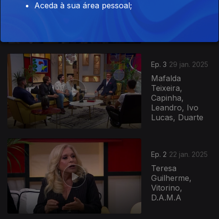
Fernando
Aceda à sua área pessoal;
Ribeiro, Paulo
Praça, Cláudia
Abreu, Carlos...
Ep. 3
29 jan. 2025
Mafalda
Teixeira,
Capinha,
Leandro, Ivo
Lucas, Duarte
823045
Ep. 2
22 jan. 2025
Teresa
Guilherme,
Vitorino,
D.A.M.A