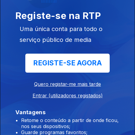
Registe-se na RTP
Ep. 6
19 fev. 2025
Ágata, João
Uma única conta para todo o
Lagarto, FF,
Élvio Santiago,
serviço público de media
Miguel & André
REGISTE-SE AGORA
Ep. 5
12 fev. 2025
Gisela João,
Paulo Matos,
Ines Gutierrez,
Quero registar-me mais tarde
Carlos D
´Almeida
Entrar (utilizadores registados)
Ribeiro,
Santos...
Vantagens
826268
Retome o conteúdo a partir de onde ficou,
Ep. 4
05 fev. 2025
nos seus dispositivos;
Sónia Tavares,
Guarde programas favoritos;