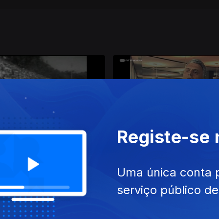
Registe-se
026
25 jan. 2026
Uma única conta 
serviço público d