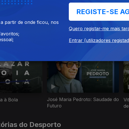
REGISTE-SE A
25
 partir de onde ficou, nos
Quero registar-me mais tar
avoritos;
ssoal;
Entrar (utilizadores regista
cumentários de Desporto
José Maria Pedroto: Saudade do
a à Bola
Vi
Futuro
de
tórias do Desporto