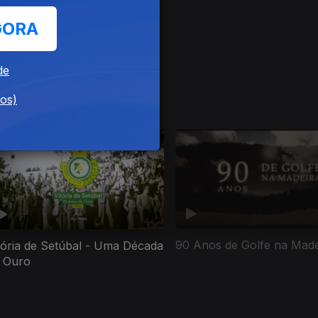
GORA
de
dos)
90 Anos de Golfe na Made
tória de Setúbal - Uma Década
 Ouro