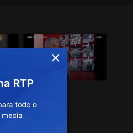
×
 na RTP
05 jun. 2025
para todo o
e media