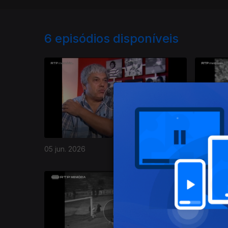
6
episódios disponíveis
05 jun. 2026
09 mai. 2
829366