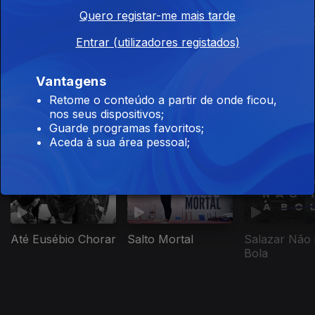
Quero registar-me mais tarde
Entrar (utilizadores registados)
José Maria
Até Eusébio Chorar
Salazar Não ia à
Vantagens
Pedroto: Sa
Bola
do Futuro
Retome o conteúdo a partir de onde ficou,
nos seus dispositivos;
Este conteúdo faz parte de Histórias
Guarde programas favoritos;
Aceda à sua área pessoal;
do Desporto
Até Eusébio Chorar
Salto Mortal
Salazar Não 
Bola