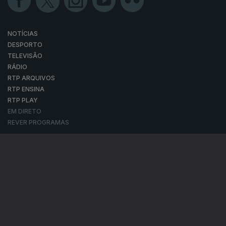
NOTÍCIAS
DESPORTO
TELEVISÃO
RÁDIO
RTP ARQUIVOS
RTP ENSINA
RTP PLAY
EM DIRETO
REVER PROGRAMAS
CONCURSOS
PERGUNTAS FREQUENTES
CONTACTOS
CONTACTOS
PROVEDORA DO TELESPECTADOR
PROVEDORA DO OUVINTE
ACESSIBILIDADES