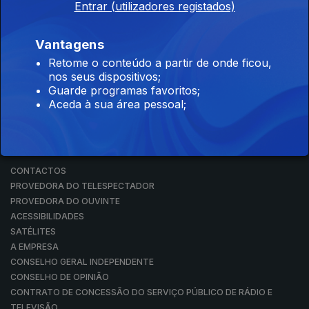
Entrar (utilizadores registados)
RÁDIO
RTP ARQUIVOS
RTP ENSINA
Vantagens
RTP PLAY
Retome o conteúdo a partir de onde ficou,
EM DIRETO
nos seus dispositivos;
REVER PROGRAMAS
Guarde programas favoritos;
Aceda à sua área pessoal;
CONCURSOS
PERGUNTAS FREQUENTES
CONTACTOS
CONTACTOS
PROVEDORA DO TELESPECTADOR
PROVEDORA DO OUVINTE
ACESSIBILIDADES
SATÉLITES
A EMPRESA
CONSELHO GERAL INDEPENDENTE
CONSELHO DE OPINIÃO
CONTRATO DE CONCESSÃO DO SERVIÇO PÚBLICO DE RÁDIO E
TELEVISÃO