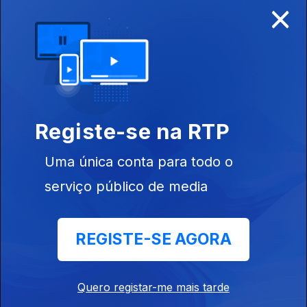
×
Disponível para iOS, Android, Apple TV, Android TV e
CarPlay
Registe-se na RTP
Uma única conta para todo o
serviço público de media
REGISTE-SE AGORA
NOTÍCIAS
DESPORTO
Quero registar-me mais tarde
TELEVISÃO