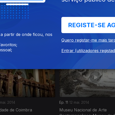
REGISTE-SE A
 partir de onde ficou, nos
br. 2014
Ep. 7
14 abr. 2014
Quero registar-me mais tar
de Lamego
Convento de Cristo, Tomar
avoritos;
ssoal;
Entrar (utilizadores regista
mai. 2014
Ep. 11
12 mai. 2014
idade de Coimbra
Museu Nacional de Arte