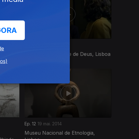
GORA
Ep. 8
21 abr. 2014
de
Convento da Madre de Deus, Lisboa
dos)
Ep. 12
19 mai. 2014
Museu Nacional de Etnologia,