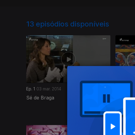
13
episódios disponíveis
Ep. 1
03 mar. 2014
Ep. 2
10 m
Sé de Braga
Museu Na
Lisboa