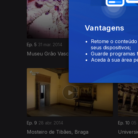
Vantagens
Retome o conteúdo a
Ep. 5
31 mar. 2014
Ep. 6
07 a
seus dispositivos;
Museu Grão Vasco, Viseu
Museu 
Guarde programas f
Aceda à sua área pe
154619
Ep. 9
28 abr. 2014
Ep. 10
05 
Mosteiro de Tibães, Braga
Univers