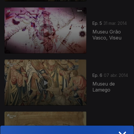
Ep. 5
31 mar. 2014
Museu Grão
Vasco, Viseu
Ep. 6
07 abr. 2014
Museu de
Lamego
×
Ep. 7
14 abr. 2014