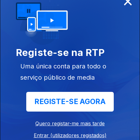
Convento de
Cristo, Tomar
Ep. 8
21 abr. 2014
Registe-se na RTP
Convento da
Madre de Deus,
Uma única conta para todo o
Lisboa
serviço público de media
REGISTE-SE AGORA
Ep. 9
28 abr. 2014
Mosteiro de
Tibães, Braga
Quero registar-me mais tarde
Entrar (utilizadores registados)