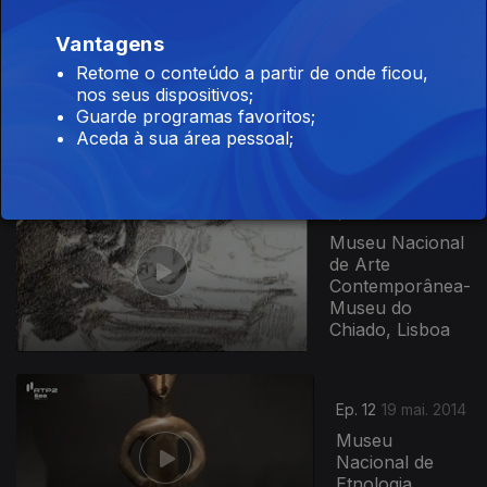
Vantagens
Ep. 10
Retome o conteúdo a partir de onde ficou,
05 mai. 2014
nos seus dispositivos;
Universidade de
Guarde programas favoritos;
Coimbra
Aceda à sua área pessoal;
154619
Ep. 11
12 mai. 2014
Museu Nacional
de Arte
Contemporânea-
Museu do
Chiado, Lisboa
Ep. 12
19 mai. 2014
Museu
Nacional de
Etnologia,