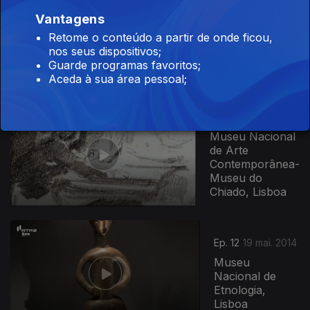
Ep. 10
Vantagens
05 mai. 2014
Retome o conteúdo a partir de onde ficou,
Universidade de
nos seus dispositivos;
Coimbra
Guarde programas favoritos;
Aceda à sua área pessoal;
154619
Ep. 11
12 mai. 2014
Museu Nacional
de Arte
Contemporânea-
Museu do
Chiado, Lisboa
Ep. 12
19 mai. 2014
Museu
Nacional de
Etnologia,
Lisboa