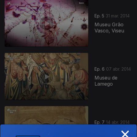
Ep. 5
31 mar. 2014
Museu Grão
Vasco, Viseu
Ep. 6
07 abr. 2014
Museu de
Lamego
Ep. 7
14 abr. 2014
×
Convento de