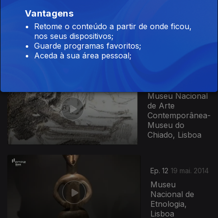
Ep. 10
Vantagens
05 mai. 2014
Retome o conteúdo a partir de onde ficou,
Universidade de
nos seus dispositivos;
Coimbra
Guarde programas favoritos;
Aceda à sua área pessoal;
154619
Ep. 11
12 mai. 2014
Museu Nacional
de Arte
Contemporânea-
Museu do
Chiado, Lisboa
Ep. 12
19 mai. 2014
Museu
Nacional de
Etnologia,
Lisboa