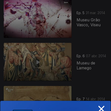
Ep. 5
31 mar. 2014
Museu Grão
Vasco, Viseu
Ep. 6
07 abr. 2014
Museu de
Lamego
Ep. 7
14 abr. 2014
×
Convento de