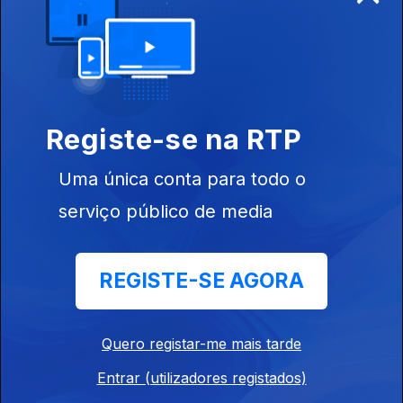
Cristo, Tomar
Ep. 8
21 abr. 2014
Convento da
Registe-se na RTP
Madre de Deus,
Lisboa
Uma única conta para todo o
serviço público de media
Ep. 9
28 abr. 2014
REGISTE-SE AGORA
Mosteiro de
Tibães, Braga
Quero registar-me mais tarde
Entrar (utilizadores registados)