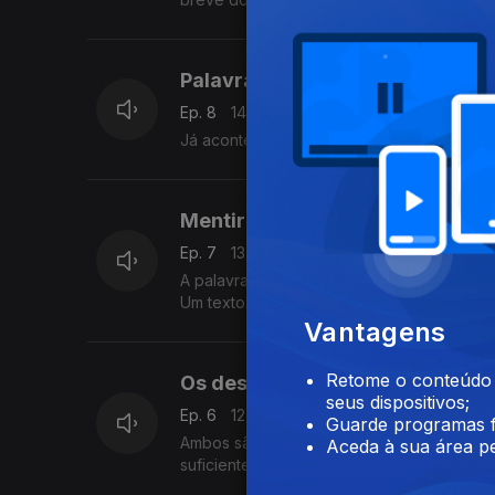
Palavras não cozinham arroz
Ep. 8
14 mai. 2025
Já aconteceu de tudo, na linha de água. U
Mentira de Campanha
Ep. 7
13 mai. 2025
A palavra “mentira” ficava na penumbra, tr
Um texto de Fernando Alves.
Vantagens
Retome o conteúdo a
Os desportistas
seus dispositivos;
Ep. 6
12 mai. 2025
Guarde programas f
Ambos são entusiastas do vólei de praia, 
Aceda à sua área pe
suficiente. Um texto de Fernando Alves.