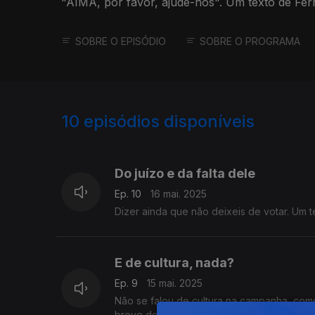
"AIMA, por favor, ajude-nos". Um texto de Fer
SOBRE O EPISÓDIO
SOBRE O PROGRAMA
10
episódios disponíveis
847893
Do juízo e da falta dele
Ep. 10
16 mai. 2025
Dizer ainda que não deixeis de votar. Um 
E de cultura, nada?
Ep. 9
15 mai. 2025
Não se falou de cultura na campanha, co
breve do Livre. Um texto de Fernando Alve