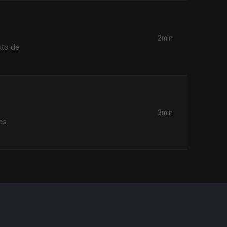
2min
xto de
3min
es