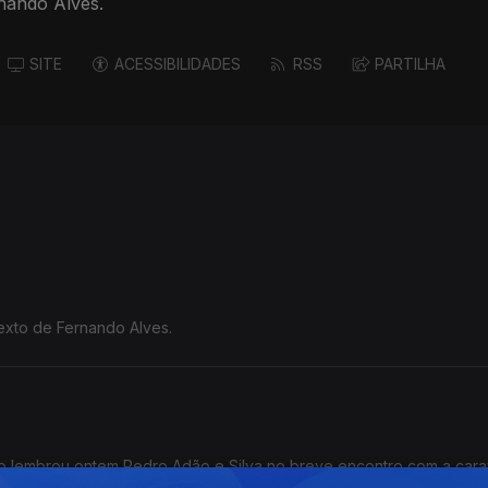
nando Alves.
SITE
ACESSIBILIDADES
RSS
PARTILHA
texto de Fernando Alves.
mo lembrou ontem Pedro Adão e Silva no breve encontro com a car
s.