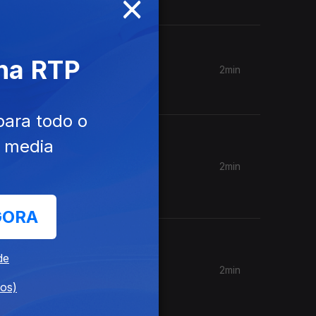
×
 na RTP
2min
para todo o
e media
2min
deu uvas.
GORA
de
2min
r
dos)