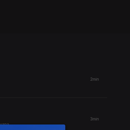
2min
3min
avana