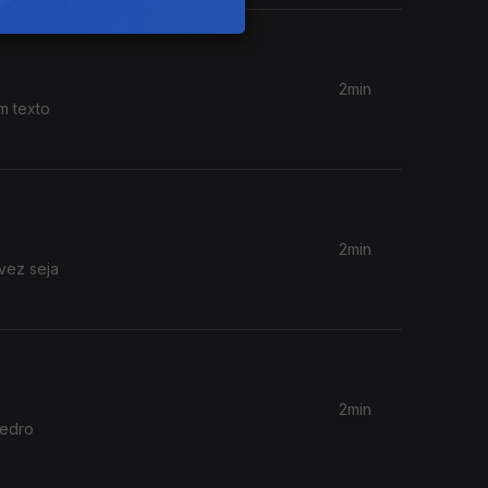
2min
m texto
2min
vez seja
2min
Pedro