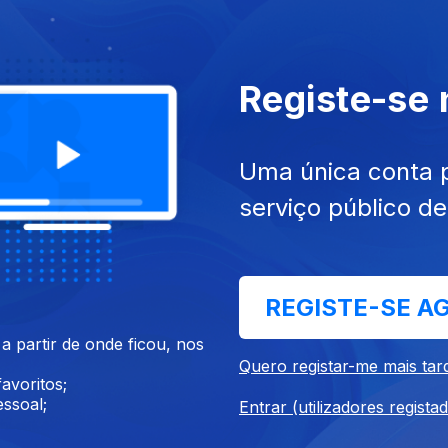
Registe-se
m texto de Fernando Alves.
Uma única conta 
serviço público d
ocada pela falaz e manhosa palavra “inverdade”. Isso foi chão que 
REGISTE-SE A
 partir de onde ficou, nos
Quero registar-me mais tar
avoritos;
a tal ponto que o trouxeram para a campanha. Mas isso pode não se
ssoal;
Entrar (utilizadores regista