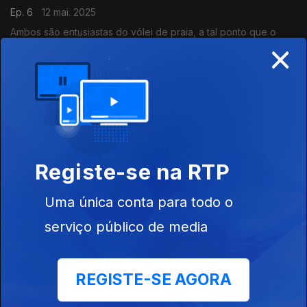
Ep. 6
12 mai. 2025
Ambos são entusiastas do vólei de praia, a tal ponto que o
×
trouxeram para a campanha. Mas isso pode não ser suficiente.
Um texto de Fernando Alves.
Nheca Nheca
Ep. 5
09 mai. 2025
Aqui chegados, atentos às sondagens e aos sinais da rua, os
dirigentes partidários pedem um último fôlego. Um texto de
Fernando Alves.
Registe-se na RTP
Fruta da época
Uma única conta para todo o
Ep. 4
08 mai. 2025
serviço público de media
Na campanha anterior, Rui Rocha promoveu “o melhor bitoque
de Lisboa”. Nesta, que ainda nem vai a meio, talvez seja
avisado escolher uma fruta com nutriente forte. Um texto de
REGISTE-SE AGORA
Fernando Alves.
Está tudo a bombar