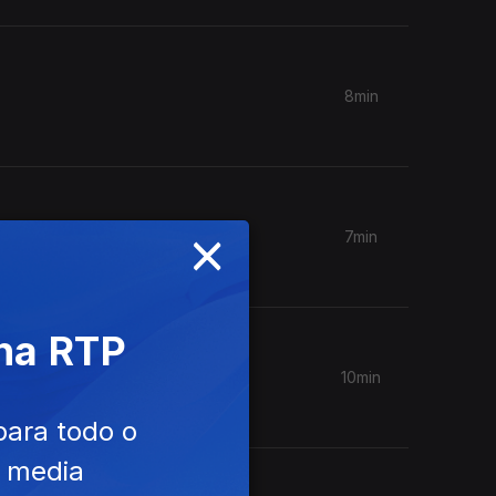
8min
×
7min
 na RTP
10min
para todo o
e media