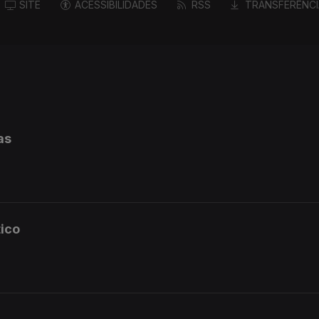
SITE
ACESSIBILIDADES
RSS
TRANSFERÊNCI
as
tico