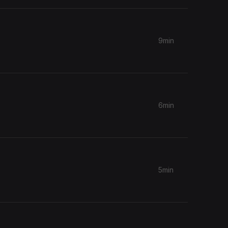
9min
6min
5min