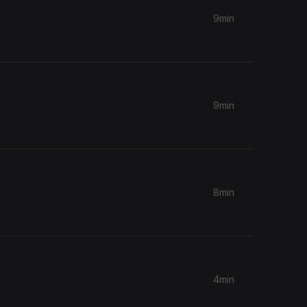
9min
9min
8min
4min