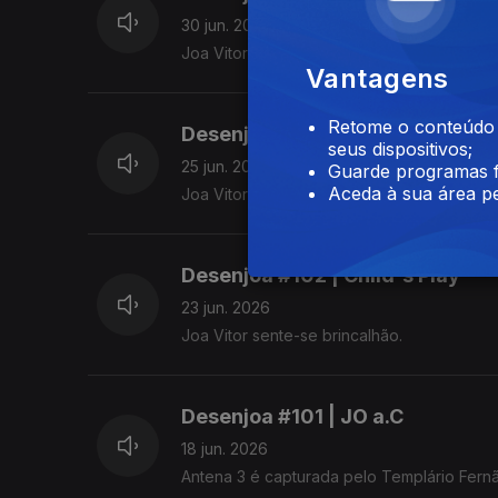
30 jun. 2026
Joa Vitor sente-se elevado.
Vantagens
Retome o conteúdo a
Desenjoa #103 | Fixing Football
seus dispositivos;
25 jun. 2026
Guarde programas f
Aceda à sua área pe
Joa Vitor sente-se resiliente.
Desenjoa #102 | Child's Play
23 jun. 2026
Joa Vitor sente-se brincalhão.
Desenjoa #101 | JO a.C
18 jun. 2026
Antena 3 é capturada pelo Templário Fern