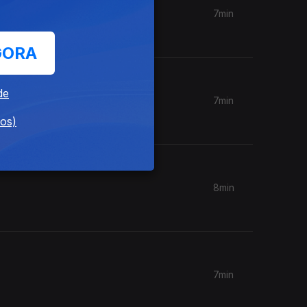
7min
GORA
de
7min
dos)
8min
7min