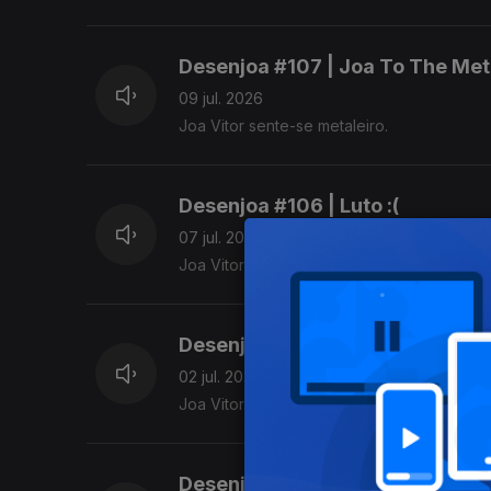
Desenjoa #107 | Joa To The Met
09 jul. 2026
Joa Vitor sente-se metaleiro.
Desenjoa #106 | Luto :(
07 jul. 2026
Joa Vitor sente-se em luto.
Desenjoa #105 | 20/20 Vision
02 jul. 2026
Joa Vitor sente-se visual.
Desenjoa #104 | Cordas e Esca