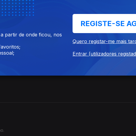
REGISTE-SE A
 partir de onde ficou, nos
 Outra Vez
Quero registar-me mais tar
avoritos;
ssoal;
Entrar (utilizadores regista
ão.