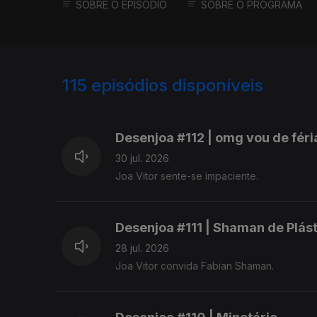
SOBRE O EPISÓDIO
SOBRE O PROGRAMA
115
episódios disponíveis
938052
928506
918002
Desenjoa #112 | omg vou de féri
30 jul. 2026
Joa Vitor sente-se impaciente.
Desenjoa #111 | Shaman de Plás
28 jul. 2026
Joa Vitor convida Fabian Shaman.