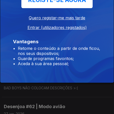
REGISTE-SE AGORA
Desenjoa #65 | p4SSw0RD_3rrAd4!
05 fev. 2026
Quero registar-me mais tarde
Joa Vitor sente-se encriptado.
Entrar (utilizadores registados)
Desenjoa #64 | À noite no Oceanário
Vantagens
03 fev. 2026
Retome o conteúdo a partir de onde ficou,
nos seus dispositivos;
Joa Vitor sente-se submerso.
Guarde programas favoritos;
Aceda à sua área pessoal;
Desenjoa #63 | BAD BOY
29 jan. 2026
BAD BOYS NÃO COLOCAM DESCRIÇÕES >:(
Desenjoa #62 | Modo avião
27 jan. 2026