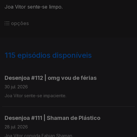
Joa Vitor sente-se limpo.
opções
115
episódios disponíveis
938052
928506
918002
908520
894834
885238
875775
863188
853754
848192
Desenjoa #112 | omg vou de férias
30 jul. 2026
Joa Vitor sente-se impaciente.
Desenjoa #111 | Shaman de Plástico
28 jul. 2026
Joa Vitor convida Fabian Shaman.