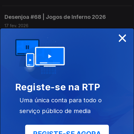
Desenjoa #68 | Jogos de Inferno 2026
17 fev. 2026
×
Joa Vitor sente-se olímpico.
Desenjoa #67 | L Is For The Way You Look At
Joa
12 fev. 2026
Joa Vitor sente-se romântico.
Registe-se na RTP
Uma única conta para todo o
Desenjoa #66 | Super Joa LX
serviço público de media
10 fev. 2026
Joa Vitor sente-se super.