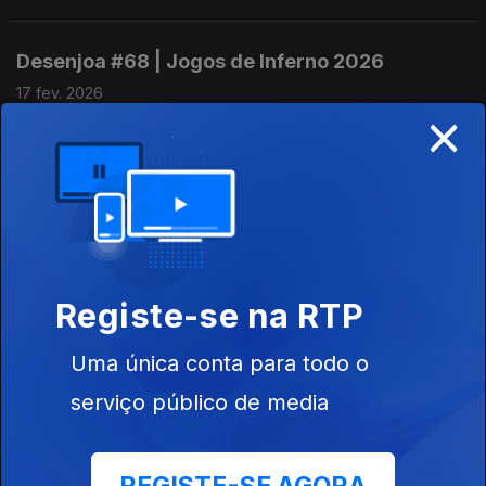
Desenjoa #68 | Jogos de Inferno 2026
17 fev. 2026
×
Joa Vitor sente-se olímpico.
Desenjoa #67 | L Is For The Way You Look At
Joa
12 fev. 2026
Joa Vitor sente-se romântico.
Registe-se na RTP
Uma única conta para todo o
Desenjoa #66 | Super Joa LX
serviço público de media
10 fev. 2026
Joa Vitor sente-se super.