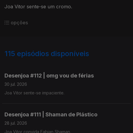
Joa Vitor sente-se um cromo.
opções
115
episódios disponíveis
938052
928506
918002
908520
894834
885238
875775
863188
853754
848192
Desenjoa #112 | omg vou de férias
30 jul. 2026
Joa Vitor sente-se impaciente.
Desenjoa #111 | Shaman de Plástico
28 jul. 2026
Joa Vitor convida Fabian Shaman.