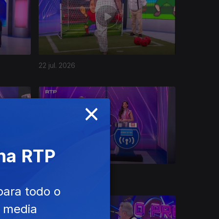
22 jul. 2026
×
 na RTP
17 jul. 2026
para todo o
e media