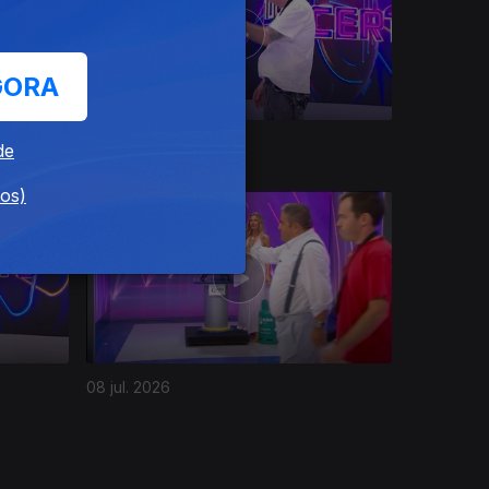
GORA
13 jul. 2026
de
dos)
3 DIAS
08 jul. 2026