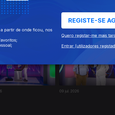
REGISTE-SE A
 partir de onde ficou, nos
26
14 jul. 2026
Quero registar-me mais tar
avoritos;
ssoal;
Entrar (utilizadores regista
AS
4 DIAS
26
09 jul. 2026