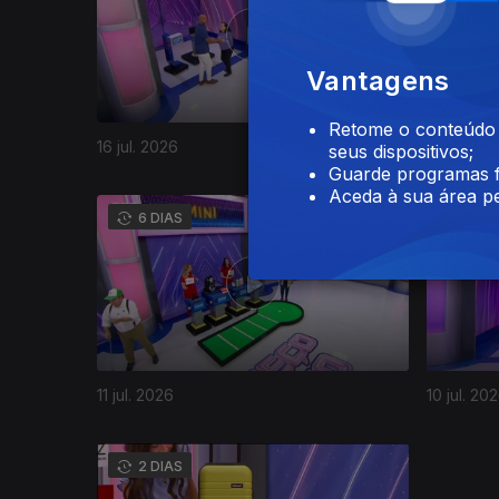
Vantagens
Retome o conteúdo a
16 jul. 2026
15 jul. 20
seus dispositivos;
Guarde programas f
Aceda à sua área pe
941459
6 DIAS
5 DI
11 jul. 2026
10 jul. 20
941220
2 DIAS