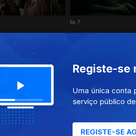
Ep. 7
Registe-se
Uma única conta 
Ep. 11
serviço público d
ies nacionais
REGISTE-SE A