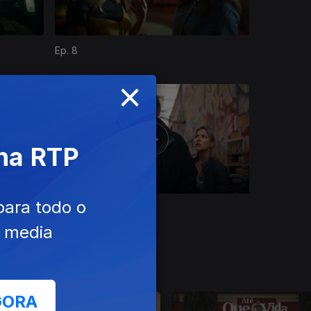
Ep. 8
×
 na RTP
para todo o
Ep. 12
e media
GORA