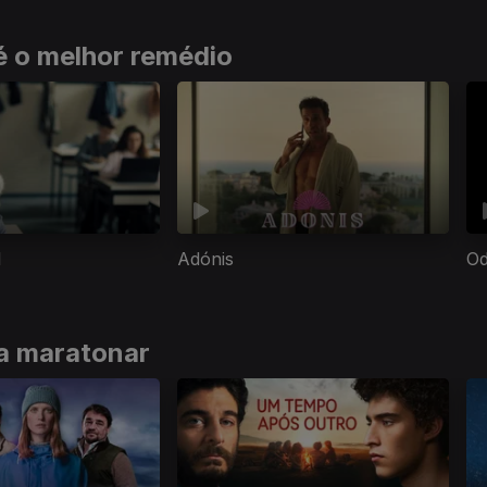
é o melhor remédio
l
Adónis
Od
ra maratonar