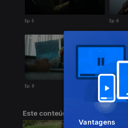
Ep. 5
Ep. 6
873404
Ep. 9
Ep. 10
Este conteúdo faz parte de Sér
Vantagens