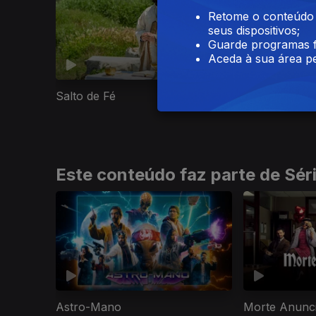
Retome o conteúdo a
seus dispositivos;
Guarde programas f
Aceda à sua área pe
Salto de Fé
Odisseia
Este conteúdo faz parte de Sér
Astro-Mano
Morte Anunc