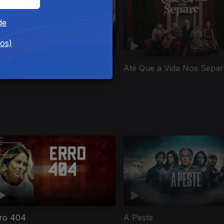
de
dos)
madeo
Até Que a Vida Nos Separ
ro 404
A Peste