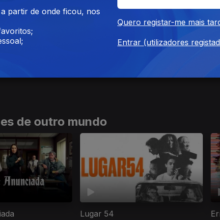
 partir de onde ficou, nos
Quero registar-me mais tar
avoritos;
ssoal;
Entrar (utilizadores regista
Millennial Mal
A
ies de outro mundo
iada
Lugar 54
Er