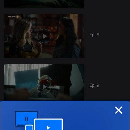
Ep. 8
Ep. 9
×