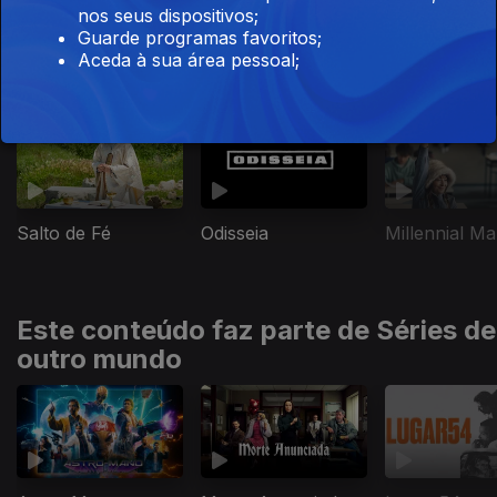
nos seus dispositivos;
Guarde programas favoritos;
Este conteúdo faz parte de Séries
Aceda à sua área pessoal;
nacionais
Salto de Fé
Odisseia
Millennial Ma
Este conteúdo faz parte de Séries de
outro mundo