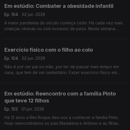
Em estúdio: Combater a obesidade infantil
Ep. 104
02 jun. 2026
A maior pandemia do século começa cedo. Há cada vez mais
crianças obesas ou com excesso de peso. Nesta semana
dedicada a pais e filhos, oiça a nutricionista Inês Pádua sobre
este importante tema.
Exercício físico com o filho ao colo
Ep. 104
02 jun. 2026
Não é por ser pai ou mãe, por ter de passar mais tempo em
casa, que tem de ser sedentário. Fazer exercício físico em
casa é possível, como atesta o preparador físico David
Antunes.
Em estúdio: Reencontro com a família Pinto
que teve 12 filhos
Ep. 103
01 jun. 2026
Há 12 anos a Rita Roque deu-nos a conhecer a família Pinto.
Hoje reencontrámos os pais Madalena e António e as filhas
Matilde e Mónica, que partilharam como tem sido de lá para cá.