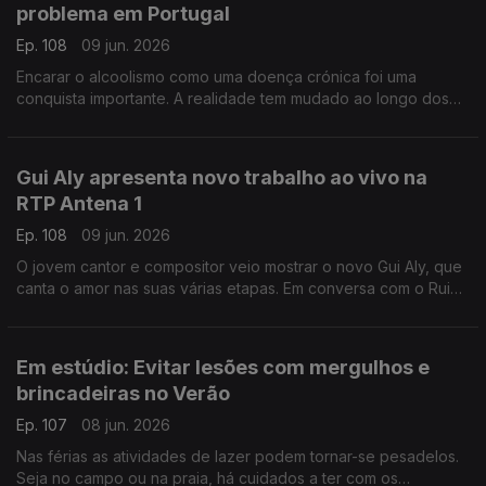
problema em Portugal
Ep. 108
09 jun. 2026
Encarar o alcoolismo como uma doença crónica foi uma
conquista importante. A realidade tem mudado ao longo dos
anos, mas nem sempre para melhor, explica Ricardo Dinis
Oliveira, especialista em toxicologia.
Gui Aly apresenta novo trabalho ao vivo na
RTP Antena 1
Ep. 108
09 jun. 2026
O jovem cantor e compositor veio mostrar o novo Gui Aly, que
canta o amor nas suas várias etapas. Em conversa com o Rui
Alves de Sousa, Gui Aly fala do seu trabalho e dos novos
projetos.
Em estúdio: Evitar lesões com mergulhos e
brincadeiras no Verão
Ep. 107
08 jun. 2026
Nas férias as atividades de lazer podem tornar-se pesadelos.
Seja no campo ou na praia, há cuidados a ter com os