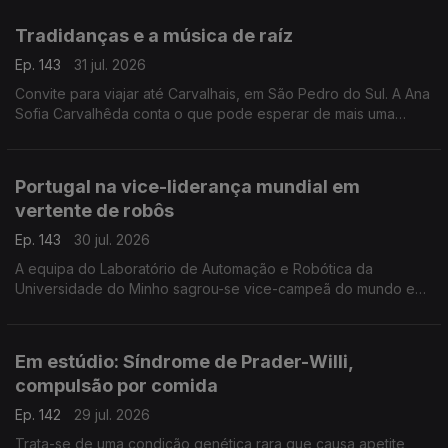
ortopedista pediátrico, João Campagnolo.
Tradidanças e a música de raíz
Ep. 143
31 jul. 2026
Convite para viajar até Carvalhais, em São Pedro do Sul. A Ana
Sofia Carvalhêda conta o que pode esperar de mais uma
edição do Tradidanças.
Portugal na vice-liderança mundial em
vertente de robôs
Ep. 143
30 jul. 2026
A equipa do Laboratório de Automação e Robótica da
Universidade do Minho sagrou-se vice-campeã do mundo em
robôs de assistência e serviço doméstico. A Valentina Jesus
foi conhecer o criadores e criação.
Em estúdio: Síndrome de Prader-Willi,
compulsão por comida
Ep. 142
29 jul. 2026
Trata-se de uma condição genética rara que causa apetite