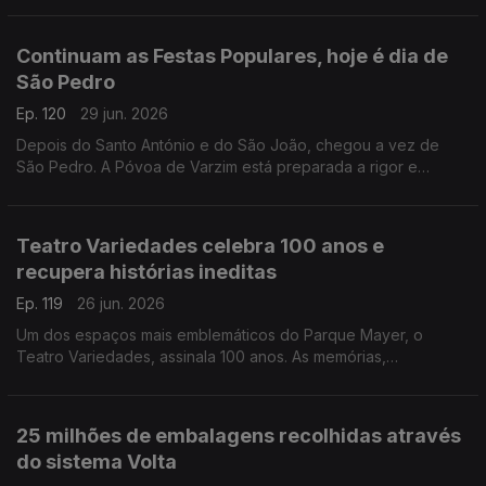
Carina Valente, deixam alguns conselhos.
Continuam as Festas Populares, hoje é dia de
São Pedro
Ep. 120
29 jun. 2026
Depois do Santo António e do São João, chegou a vez de
São Pedro. A Póvoa de Varzim está preparada a rigor e
Diamantino José descreve tudo o que por lá se passa.
Teatro Variedades celebra 100 anos e
recupera histórias ineditas
Ep. 119
26 jun. 2026
Um dos espaços mais emblemáticos do Parque Mayer, o
Teatro Variedades, assinala 100 anos. As memórias,
recordações e histórias de um século vão ser tornadas
públicas. Joaquim René, diretor do Teatro, fala da
programação.
25 milhões de embalagens recolhidas através
do sistema Volta