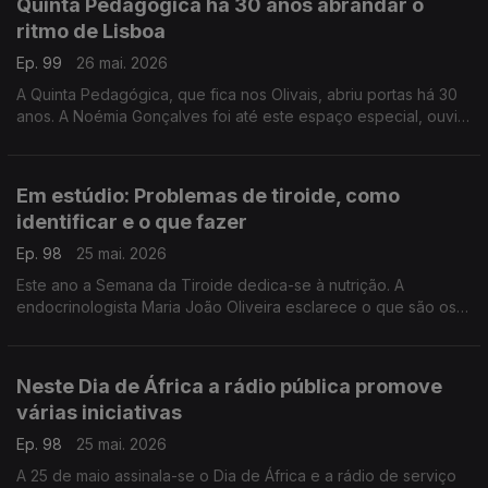
Quinta Pedagógica há 30 anos abrandar o
ritmo de Lisboa
Ep. 99
26 mai. 2026
A Quinta Pedagógica, que fica nos Olivais, abriu portas há 30
anos. A Noémia Gonçalves foi até este espaço especial, ouvir
som dos animais, perceberem como habitam e como se
misturam com as crianças.
Em estúdio: Problemas de tiroide, como
identificar e o que fazer
Ep. 98
25 mai. 2026
Este ano a Semana da Tiroide dedica-se à nutrição. A
endocrinologista Maria João Oliveira esclarece o que são os
problemas de tiroide, a que sinais devemos estar atentos e
como devemos proceder para lidar com a doença.
Neste Dia de África a rádio pública promove
várias iniciativas
Ep. 98
25 mai. 2026
A 25 de maio assinala-se o Dia de África e a rádio de serviço