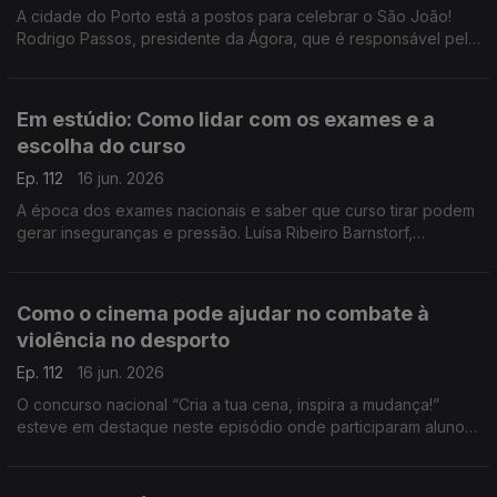
A cidade do Porto está a postos para celebrar o São João!
Rodrigo Passos, presidente da Ágora, que é responsável pela
programação, conta-nos todos os detalhes da noite mais
quente da cidade invicta.
Em estúdio: Como lidar com os exames e a
escolha do curso
Ep. 112
16 jun. 2026
A época dos exames nacionais e saber que curso tirar podem
gerar inseguranças e pressão. Luísa Ribeiro Barnstorf,
psicóloga clínica, deixa dicas aos estudantes para lidar com o
stress.
Como o cinema pode ajudar no combate à
violência no desporto
Ep. 112
16 jun. 2026
O concurso nacional “Cria a tua cena, inspira a mudança!”
esteve em destaque neste episódio onde participaram alunos,
professores e os responsáveis pela iniciativa.