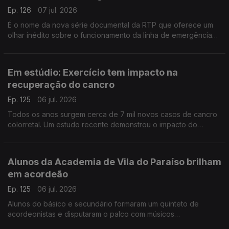
Ep. 126
07 jul. 2026
É o nome da nova série documental da RTP que oferece um
olhar inédito sobre o funcionamento da linha de emergência
112. Conversamos com João Nunes, Margarida Mota e Carla
Veloso do INEM.
Em estúdio: Exercício tem impacto na
recuperação do cancro
Ep. 125
06 jul. 2026
Todos os anos surgem cerca de 7 mil novos casos de cancro
colorretal. Um estudo recente demonstrou o impacto do
exercício físico na sobrevivência destes doentes. A
oncologista Maria Teresa Neves deixa alguns conselhos.
Alunos da Academia de Vila do Paraíso brilham
em acordeão
Ep. 125
06 jul. 2026
Alunos do básico e secundário formaram um quinteto de
acordeonistas e disputaram o palco com músicos
universitários. O Diamantino José foi até à Academia de Música