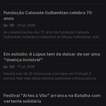
conselhos de Gabriela Saldanha, presidente da Sociedade
Portuguesa de Medicina do Viajante.
Fundação Calouste Gulbenkian celebra 70
anos
Ep. 135
20 jul. 2026
As comemorações dos 70 anos da Fundação Calouste
Gulbenkian incluíram a reabertura do Museu Gulbenkian, entre
outras iniciativas que cruzam memória e futuro. O Pedro Miguel
Ribeiro foi dar os parabéns.
Em estúdio: A Lúpus tem de deixar de ser uma
"doença invisível"
Ep. 134
17 jul. 2026
Haverá mais de 10 mil pessoas com lúpus em Portugal. É
preciso falar mais desta doença autoimune crónica para os
diagnósticos serem atempados. Rita Mendes, presidente da
Associação de Doentes com Lúpus, esclarece-nos.
Festival "Artes à Vila" arranca na Batalha com
vertente solidária