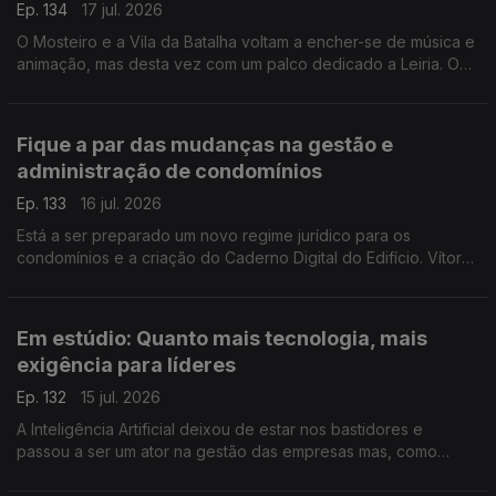
Ep. 134
17 jul. 2026
O Mosteiro e a Vila da Batalha voltam a encher-se de música e
animação, mas desta vez com um palco dedicado a Leiria. O
programador do Festival que junta pessoas de todas idades,
Eduardo Jordão, conta-nos tudo.
Fique a par das mudanças na gestão e
administração de condomínios
Ep. 133
16 jul. 2026
Está a ser preparado um novo regime jurídico para os
condomínios e a criação do Caderno Digital do Edifício. Vítor
Amaral, Presidente da Associação de Gestão e Administração
de Condomínios, esclarece-nos.
Em estúdio: Quanto mais tecnologia, mais
exigência para líderes
Ep. 132
15 jul. 2026
A Inteligência Artificial deixou de estar nos bastidores e
passou a ser um ator na gestão das empresas mas, como
alerta a professora Susana Tavares, há competências e
responsabilidades que são exclusivas dos líderes.