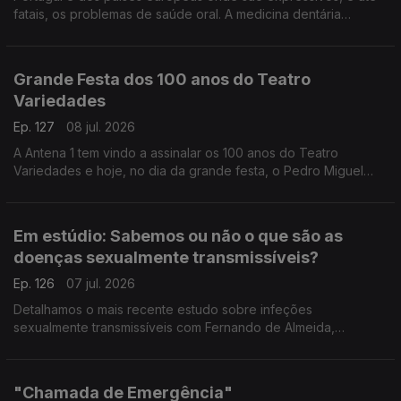
fatais, os problemas de saúde oral. A medicina dentária
integrativa tem uma abordagem nova que pode fazer toda a
diferença, explica a médica Yola Figueiredo.
Grande Festa dos 100 anos do Teatro
Variedades
Ep. 127
08 jul. 2026
A Antena 1 tem vindo a assinalar os 100 anos do Teatro
Variedades e hoje, no dia da grande festa, o Pedro Miguel
Ribeiro está no Parque Mayer para partilhar todos os
pormenores.
Em estúdio: Sabemos ou não o que são as
doenças sexualmente transmissíveis?
Ep. 126
07 jul. 2026
Detalhamos o mais recente estudo sobre infeções
sexualmente transmissíveis com Fernando de Almeida,
presidente do Instituto Ricardo Jorge.
"Chamada de Emergência"