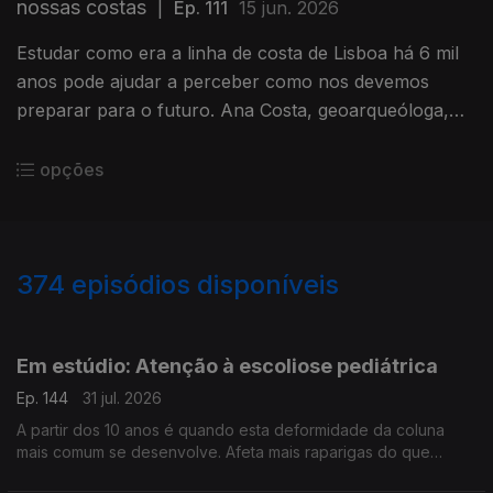
nossas costas
|
Ep. 111
15 jun. 2026
Estudar como era a linha de costa de Lisboa há 6 mil
anos pode ajudar a perceber como nos devemos
preparar para o futuro. Ana Costa, geoarqueóloga,
fala do papel da Arqueologia Preventiva.
opções
374
episódios disponíveis
944259
942393
940196
937329
934800
931934
929994
Em estúdio: Atenção à escoliose pediátrica
Ep. 144
31 jul. 2026
A partir dos 10 anos é quando esta deformidade da coluna
mais comum se desenvolve. Afeta mais raparigas do que
rapazes e vamos percebê-la melhor, com a ajuda do médico