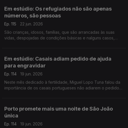
Em estúdio: Os refugiados não são apenas
números, são pessoas
Ep. 115
22 jun. 2026
São crianças, idosos, famílias, que são arrancadas às suas
vidas, despojadas de condições básicas e nalguns casos,
violentadas. Soraya Ventura diretora da Portugal com ACNUR,
fala da situação atual e de como pode ajudar.
Em estúdio: Casais adiam pedido de ajuda
para engravidar
Ep. 114
19 jun. 2026
Neste mês dedicado à fertilidade, Miguel Lopo Tuna falou da
importância de os casais portugueses não adiarem o pedido
de ajuda para engravidar. O Médico Especialista em
Ginecologia e Obstetrícia, esclarece as dúvidas.
Porto promete mais uma noite de São João
única
Ep. 114
19 jun. 2026