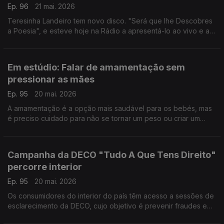
Ep. 96
21 mai. 2026
Teresinha Landeiro tem novo disco. "Será que lhe Descobres
a Poesia", e esteve hoje na Rádio a apresentá-lo ao vivo e a
conversar com a Filomena Crespo.
Em estúdio: Falar de amamentação sem
pressionar as mães
Ep. 95
20 mai. 2026
A amamentação é a opção mais saudável para os bebés, mas
é preciso cuidado para não se tornar um peso ou criar um
sentimento de culpa nas mães. Hugo Rodrigues, conhecido
como "pediatra.para.todos", esclarece as dúvidas.
Campanha da DECO "Tudo A Que Tens Direito"
percorre interior
Ep. 95
20 mai. 2026
Os consumidores do interior do país têm acesso a sessões de
esclarecimento da DECO, cujo objetivo é prevenir fraudes e
ajudar a fazer as escolhas mais informadas. Fernanda Santos