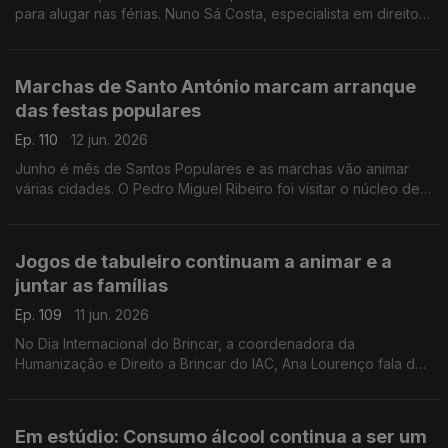
para alugar nas férias. Nuno Sá Costa, especialista em direito
penal, ajuda-nos a identificar estas burlas.
Marchas de Santo António marcam arranque
das festas populares
Ep. 110
12 jun. 2026
Junho é mês de Santos Populares e as marchas vão animar
várias cidades. O Pedro Miguel Ribeiro foi visitar o núcleo de
Santo António do Museu de Lisboa, e conta-nos todos os
detalhes.
Jogos de tabuleiro continuam a animar e a
juntar as famílias
Ep. 109
11 jun. 2026
No Dia Internacional do Brincar, a coordenadora da
Humanização e Direito a Brincar do IAC, Ana Lourenço fala da
importância das crianças e famílias largarem as tecnologias e
terem mais momentos de diversão.
Em estúdio: Consumo álcool continua a ser um