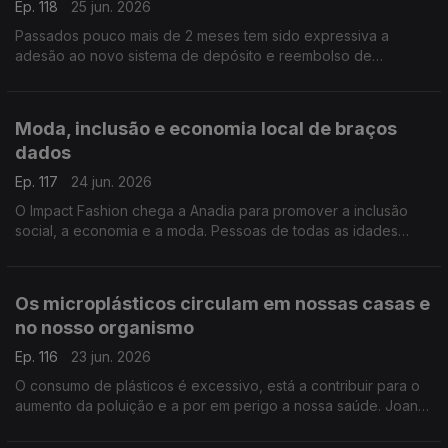
Ep. 118
25 jun. 2026
Passados pouco mais de 2 meses tem sido expressiva a
adesão ao novo sistema de depósito e reembolso de
garrafas, o Volta. 25 milhões de embalagens foram recolhidas,
adianta Leonardo Mathias, Presidente da SDR Portugal.
Moda, inclusão e economia local de braços
dados
Ep. 117
24 jun. 2026
O Impact Fashion chega a Anadia para promover a inclusão
social, a economia e a moda. Pessoas de todas as idades
juntam-se num espetáculo de muito glamour, como nos
descreve o João André Oliveira.
Os microplásticos circulam em nossas casas e
no nosso organismo
Ep. 116
23 jun. 2026
O consumo de plásticos é excessivo, está a contribuir para o
aumento da poluição e a por em perigo a nossa saúde. Joana
Prata esclarece os perigos dos microplásticos, que estão
presentes em nossas casas e no nosso corpo.