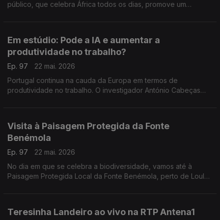
público, que celebra África todos os dias, promove um
conjunto de iniciativas. Nuno Sardinha, subdiretor da rádio
RTP-África, conta todos os pormenores.
Em estúdio: Pode a IA e aumentar a
produtividade no trabalho?
Ep. 97
22 mai. 2026
Portugal continua na cauda da Europa em termos de
produtividade no trabalho. O investigador António Cabeças
explica se a Inteligência Artificial pode ajudar a melhorar estes
níveis, apesar dos riscos que existem.
Visita à Paisagem Protegida da Fonte
Benémola
Ep. 97
22 mai. 2026
No dia em que se celebra a biodiversidade, vamos até à
Paisagem Protegida Local da Fonte Benémola, perto de Loulé,
onde há cerca de 288 espécies de fauna e 303 de flora. O
Edgar Canelas leva-nos a visitar o espaço.
Teresinha Landeiro ao vivo na RTP Antena1