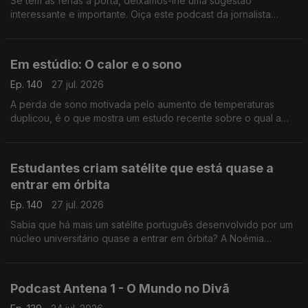
Se tem as férias à porta, deixamos-lhe uma sugestão
interessante e importante. Oiça este podcast da jornalista
Cláudia Almeida que analisa, por exemplo, mentalidades
coloniais.
Em estúdio: O calor e o sono
Ep. 140
27 jul. 2026
A perda de sono motivada pelo aumento de temperaturas
duplicou, é o que mostra um estudo recente sobre o qual a
médica internista e somnologista Sandra Marques destalha.
Estudantes criam satélite que está quase a
entrar em órbita
Ep. 140
27 jul. 2026
Sabia que há mais um satélite português desenvolvido por um
núcleo universitário quase a entrar em órbita? A Noémia
Gonçalves foi conhecer o LISAT e percebeu que, por
exemplo, serve a Marinha Portuguesa.
Podcast Antena 1 - O Mundo no Divã