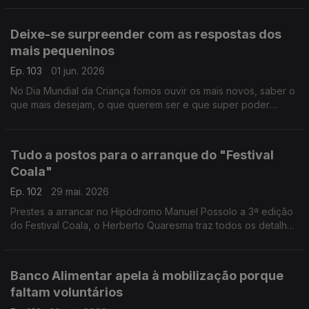
Deixe-se surpreender com as respostas dos
mais pequeninos
Ep. 103
01 jun. 2026
No Dia Mundial da Criança fomos ouvir os mais novos, saber o
que mais desejam, o que querem ser e que super poder
gostariam de ter. As reoortagens do Pedro Miguel Ribeiro em
Lisboa e do João André Oliveira em Coimbra.
Tudo a postos para o arranque do "Festival
Coala"
Ep. 102
29 mai. 2026
Prestes a arrancar no Hipódromo Manuel Possolo a 3ª edição
do Festival Coala, o Herberto Quaresma traz todos os detalhes
do que se pode esperar dos dois dias de música.
Banco Alimentar apela à mobilização porque
faltam voluntários