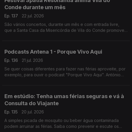
Festival Spatia Resonantia anima Vila do
Conde durante um mês
Ep. 137
22 jul. 2026
São vários concertos, durante um mês e com entrada livre,
que a Santa Casa da Misericórdia de Vila do Conde promove.
O Diamantino José foi assistir aos ensaios do último grande
concerto.
Podcasts Antena 1 - Porque Vivo Aqui
Ep. 136
21 jul. 2026
Se quer coisas diferentes para fazer nas férias aproveite, por
exemplo, para ouvir o podcast "Porque Vivo Aqui". António
Jorge leva-nos a conhecer pessoas e histórias que fazem os
lugares.
Em estúdio: Tenha umas férias seguras e vá à
Consulta do Viajante
Ep. 135
20 jul. 2026
A simples picada de mosquito ou beber água contaminada
podem arruinar as férias. Saiba como prevenir e escute os