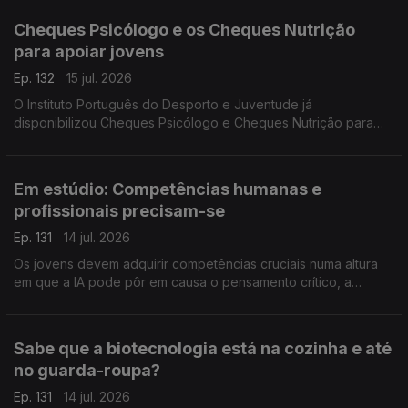
Cheques Psicólogo e os Cheques Nutrição
para apoiar jovens
Ep. 132
15 jul. 2026
O Instituto Português do Desporto e Juventude já
disponibilizou Cheques Psicólogo e Cheques Nutrição para
apoiar jovens entre os 12 e os 35 anos. Vânia Lima Bastos
esclarece como se pode aceder e quais os objetivos.
Em estúdio: Competências humanas e
profissionais precisam-se
Ep. 131
14 jul. 2026
Os jovens devem adquirir competências cruciais numa altura
em que a IA pode pôr em causa o pensamento crítico, a
comunicação e a empatia. A professora Inês Guerra destaca o
papel das universidades neste processo.
Sabe que a biotecnologia está na cozinha e até
no guarda-roupa?
Ep. 131
14 jul. 2026