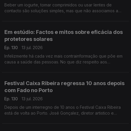
Beber um iogurte, tomar comprimidos ou usar lentes de
contacto são soluções simples, mas que não associamos a
biotecnologia. A investigadora Manuela Pintado fala-nos da
abrangência desta ciência e do seu potencial.
Em estúdio: Factos e mitos sobre eficácia dos
protetores solares
Ep. 130
13 jul. 2026
Infelizmente há cada vez mais contrainformação que põe em
causa a saúde das pessoas. No que diz respeito aos
protetores solares Sara Fernandes, farmacêutica e autora da
página "Makedown", esclarece as dúvidas e os mitos.
Festival Caixa Ribeira regressa 10 anos depois
com Fado no Porto
Ep. 130
13 jul. 2026
Depois de um interregno de 10 anos o Festival Caixa Ribeira
está de volta ao Porto. José Gonçalez, diretor artistico e
programador do festival, fala do cartaz e do próximo episódio
d'A Casa da Amália.