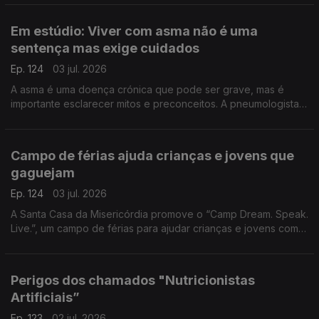
de Vila do Paraíso para contar esta aventura.
Em estúdio: Viver com asma não é uma
sentença mas exige cuidados
Ep. 124
03 jul. 2026
A asma é uma doença crónica que pode ser grave, mas é
importante esclarecer mitos e preconceitos. A pneumologista
Vera Clérigo explica como se desenvolve e como se pode
viver praticamente sem limitações.
Campo de férias ajuda crianças e jovens que
gaguejam
Ep. 124
03 jul. 2026
A Santa Casa da Misericórdia promove o “Camp Dream. Speak.
Live.”, um campo de férias para ajudar crianças e jovens com
gaguez. Jaqueline Carmona fala da importância de reforçar a
autoconfiança destes jovens.
Perigos dos chamados "Nutricionistas
Artificiais”
Ep. 123
02 jul. 2026