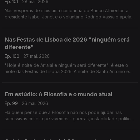
Ep. 101
28 mai. 2026
Nas vésperas de mais uma campanha do Banco Alimentar, a
presidente Isabel Jonet e o voluntário Rodrigo Vassalo apelam
à adesão de voluntários e contam com a solidariedade de
todos. Seja presencial, seja online, ajude.
Nas Festas de Lisboa de 2026 "ninguém será
diferente"
Ep. 100
27 mai. 2026
"Hoje é noite de Arraial e ninguém será diferente", é este o
mote das Festas de Lisboa 2026. A noite de Santo António e
das Marchas Populares volta a ser transmitida pela Antena 1. A
Ana Sofia Carvalhêda conta-nos tudo.
Em estúdio: A Filosofia e o mundo atual
Ep. 99
26 mai. 2026
Há quem pense que a Filosofia não nos pode ajudar nas
sucessivas crises que vivemos - guerras, instabilidade política,
dificuldades financeiras e problemas climáticos, mas o Prof.
Luís Lóia mostra como pode ser útil.