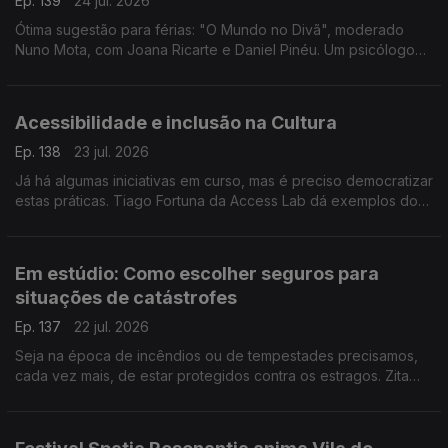
Ep. 139
24 jul. 2026
Ótima sugestão para férias: "O Mundo no Divã", moderado
Nuno Mota, com Joana Ricarte e Daniel Pinéu. Um psicólogo
que gosta de política, dois cientistas políticos a tentarem
compreender a loucura dos nossos tempos.
Acessibilidade e inclusão na Cultura
Ep. 138
23 jul. 2026
Já há algumas iniciativas em curso, mas é preciso democratizar
estas práticas. Tiago Fortuna da Access Lab dá exemplos do
que há e do que ainda falta fazer para garantir o acesso a
grandes evento às pessoas com deficiência.
Em estúdio: Como escolher seguros para
situações de catástrofes
Ep. 137
22 jul. 2026
Seja na época de incêndios ou de tempestades precisamos,
cada vez mais, de estar protegidos contra os estragos. Zita
Medeiros, advogada especialista em contencioso, dá dicas
sobre que seguros escolher.