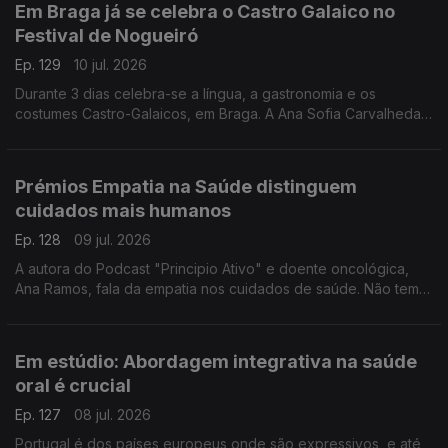
Em Braga já se celebra o Castro Galaico no
Festival de Nogueiró
Ep. 129
10 jul. 2026
Durante 3 dias celebra-se a língua, a gastronomia e os
costumes Castro-Galaicos, em Braga. A Ana Sofia Carvalheda
conta-nos todos os detalhes deste festival que conta com o
apoio da RTP Antena 1.
Prémios Empatia na Saúde distinguem
cuidados mais humanos
Ep. 128
09 jul. 2026
A autora do Podcast "Principio Ativo" e doente oncológica,
Ana Ramos, fala da empatia nos cuidados de saúde. Não tem
dúvidas de que podem fazer a diferença para a adesão aos
tratamentos e para a recuperação dos doentes.
Em estúdio: Abordagem integrativa na saúde
oral é crucial
Ep. 127
08 jul. 2026
Portugal é dos países europeus onde são expressivos, e até