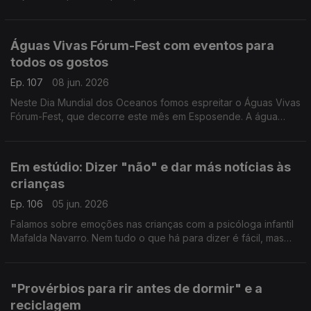
mergulhos ou os trilhos. O fisioterapeuta Marc Reis deixa dicas
e conselhos.
Águas Vivas Fórum-Fest com eventos para
todos os gostos
Ep. 107
08 jun. 2026
Neste Dia Mundial dos Oceanos fomos espreitar o Águas Vivas
Fórum-Fest, que decorre este mês em Esposende. A água
sabe coisas que nós esquecemos e a Valentina Jesus foi
saber quais.
Em estúdio: Dizer "não" e dar más notícias às
crianças
Ep. 106
05 jun. 2026
Falamos sobre emoções nas crianças com a psicóloga infantil
Mafalda Navarro. Nem tudo o que há para dizer é fácil, mas
existem estratégias e formas de agir para minimizar impactos.
"Provérbios para rir antes de dormir" e a
reciclagem