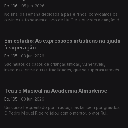
Ep. 106
05 jun. 2026
No final da semana dedicada a pais e filhos, convidamos os
ouvintes a folhearem o livro de Lia C e a ouvirem a canção da
pequena Miriam, a filha, para lembrar que "do velho se faz
novo".
Em estúdio: As expressões artísticas na ajuda
à superação
Ep. 105
03 jun. 2026
São muitos os casos de crianças tímidas, vulneráveis,
inseguras, entre outras fragilidades, que se superam através
das artes. É sobre criatividade e expressões que falamos com
Ricardo Galrito, que partilha inúmeros casos.
Teatro Musical na Academia Almadense
Ep. 105
03 jun. 2026
Um curso frequentado por miúdos, mas também por graúdos.
O Pedro Miguel Ribeiro falou com o mentor, o ator Rui
Andrade, e com algumas das crianças que frequentam o curso
e que mostram muito entusiasmo!