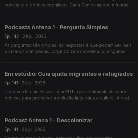
constante e défices cognitivos. Carla Gomes ajudou a fundar
uma associação e é mãe de um jovem adulto com esta
condição.
Podcasts Antena 1 - Pergunta Simples
Ep. 142
29 jul. 2026
As perguntas são simples, as respostas é que podem ser mais
ou menos complexas. Jorge Correia conversa com figurtas
públicas e hoje partilha como tem sido. Oiça, tem dezenas de
episódios disponíveis.
Em estúdio: Guia ajuda migrantes e refugiados
Ep. 141
28 jul. 2026
Trata-se do guia Ensinar com KITE, que contempla atividades
práticas para promover a inclusão linguística e cultural. A prof
Cristina Martins da Universidade de Coimbra explica ao
pormenor em que consiste.
Podcast Antena 1 - Descolonizar
Ep. 141
28 jul. 2026