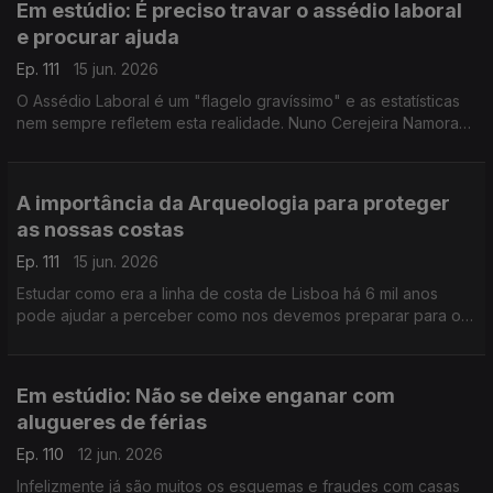
Em estúdio: É preciso travar o assédio laboral
e procurar ajuda
Ep. 111
15 jun. 2026
O Assédio Laboral é um "flagelo gravíssimo" e as estatísticas
nem sempre refletem esta realidade. Nuno Cerejeira Namora
ajuda a perceber os sinais e a saber como se pode defender.
A importância da Arqueologia para proteger
as nossas costas
Ep. 111
15 jun. 2026
Estudar como era a linha de costa de Lisboa há 6 mil anos
pode ajudar a perceber como nos devemos preparar para o
futuro. Ana Costa, geoarqueóloga, fala do papel da
Arqueologia Preventiva.
Em estúdio: Não se deixe enganar com
alugueres de férias
Ep. 110
12 jun. 2026
Infelizmente já são muitos os esquemas e fraudes com casas