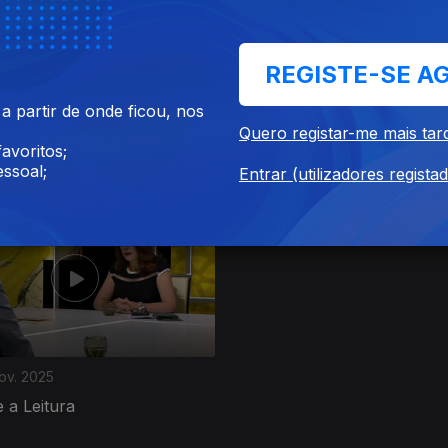
REGISTE-SE A
nov. 2025
Ep. 4
23 nov. 2025
 partir de onde ficou, nos
o do Jornalismo
Memes e Radicalização Onli
Quero registar-me mais tar
avoritos;
ssoal;
Entrar (utilizadores regista
ov. 2025
e a Leitura