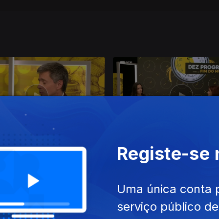
dez. 2025
Ep. 8
21 dez. 2025
Registe-se
 da Cultura
Cultura
Uma única conta 
serviço público d