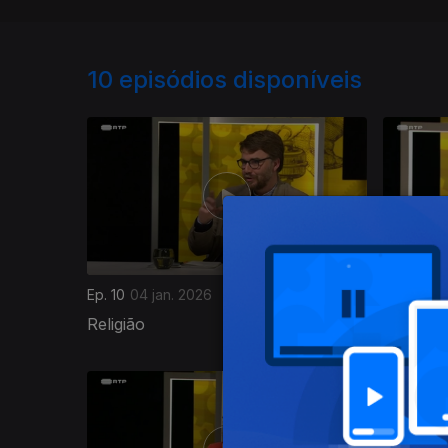
10
episódios disponíveis
Ep. 10
04 jan. 2026
Ep. 9
28 
Religião
O Futuro