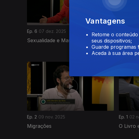
Vantagens
Ep. 6
07 dez. 2025
Ep. 5
30 
Retome o conteúdo a
Sexualidade e Masculinidade
O Futur
seus dispositivos;
Guarde programas f
Aceda à sua área pe
886550
Ep. 2
09 nov. 2025
Ep. 1
02 n
Migrações
O Livro 