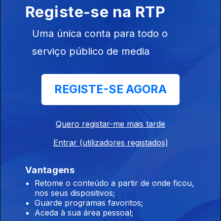
Radicalização
Registe-se na RTP
Online
Uma única conta para todo o
serviço público de media
Ep. 3
16 nov. 2025
Para Onde
Estão a Ir as
REGISTE-SE AGORA
Imagens em
Movimento?
Quero registar-me mais tarde
886550
Entrar (utilizadores registados)
Ep. 2
09 nov. 2025
Vantagens
Migrações
Retome o conteúdo a partir de onde ficou,
nos seus dispositivos;
Guarde programas favoritos;
Aceda à sua área pessoal;