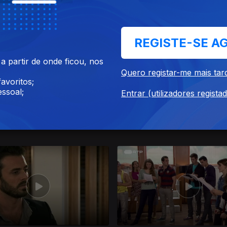
019
07 ago. 2019
REGISTE-SE A
 partir de onde ficou, nos
Quero registar-me mais tar
avoritos;
ssoal;
Entrar (utilizadores regista
9
30 jul. 2019