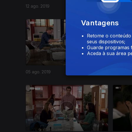
12 ago. 2019
08 ago. 2
Vantagens
420707
Retome o conteúdo a
seus dispositivos;
Guarde programas f
Aceda à sua área pe
05 ago. 2019
31 jul. 201