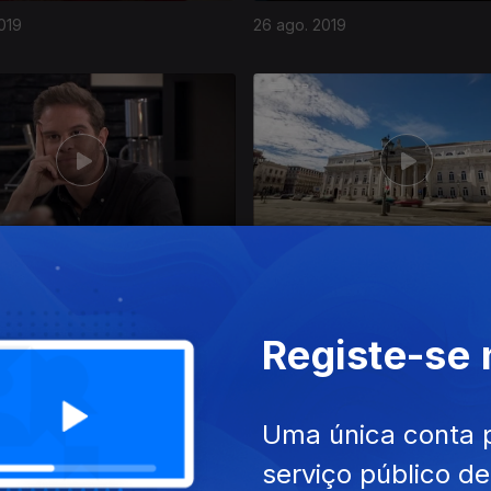
019
26 ago. 2019
019
15 ago. 2019
Registe-se
Uma única conta 
serviço público d