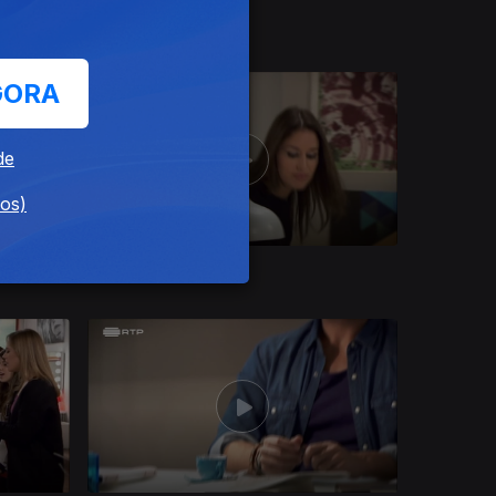
06 ago. 2019
GORA
de
dos)
29 jul. 2019