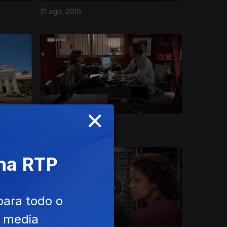
21 ago. 2019
×
13 ago. 2019
 na RTP
para todo o
e media