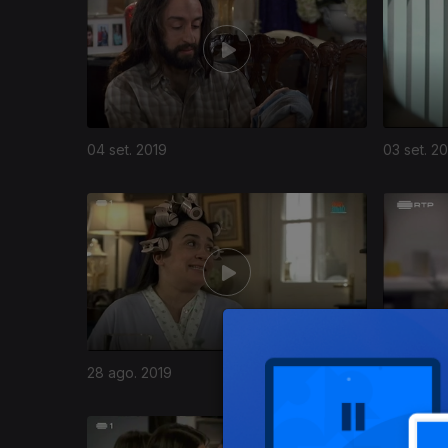
04 set. 2019
03 set. 2
424179
28 ago. 2019
27 ago. 2