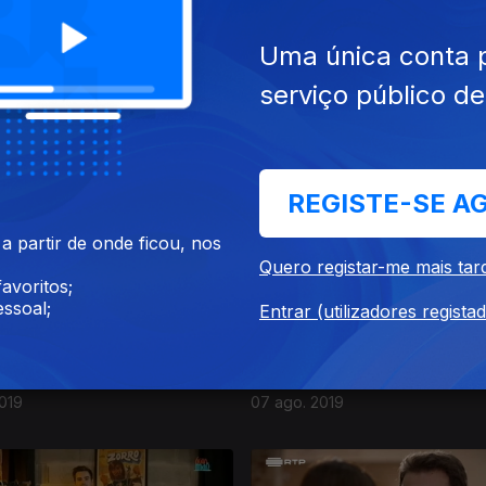
Uma única conta 
serviço público d
019
15 ago. 2019
REGISTE-SE A
 partir de onde ficou, nos
Quero registar-me mais tar
avoritos;
ssoal;
Entrar (utilizadores regista
019
07 ago. 2019