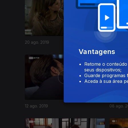
20 ago. 2019
19 ago. 2
Vantagens
Retome o conteúdo a
seus dispositivos;
Guarde programas f
Aceda à sua área pe
12 ago. 2019
08 ago. 2
420707