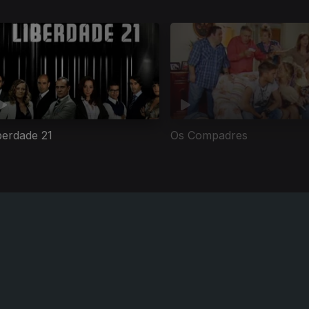
berdade 21
Os Compadres