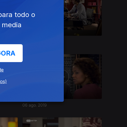
para todo o
e media
13 ago. 2019
GORA
de
dos)
06 ago. 2019