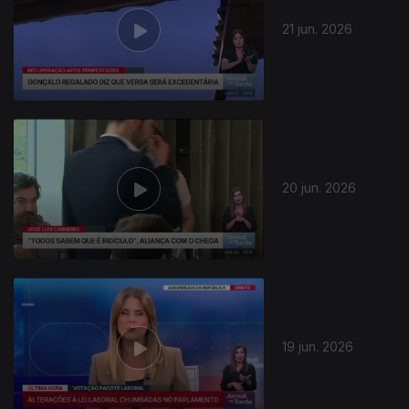
21 jun. 2026
20 jun. 2026
19 jun. 2026