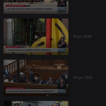
935055
10 jun. 2026
09 jun. 2026