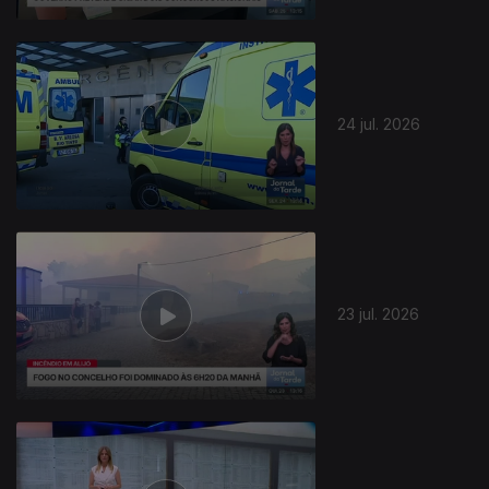
24 jul. 2026
23 jul. 2026