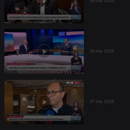
29 mai. 2026
28 mai. 2026
27 mai. 2026