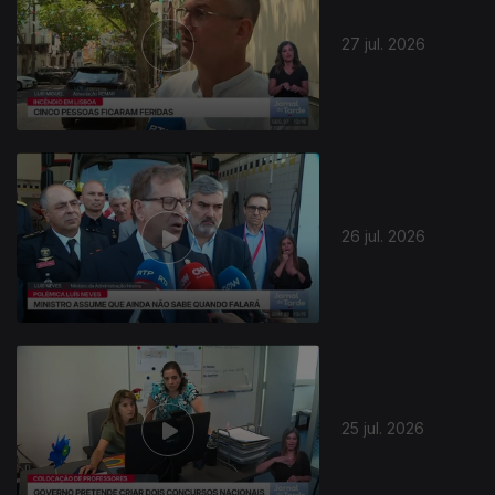
27 jul. 2026
26 jul. 2026
25 jul. 2026