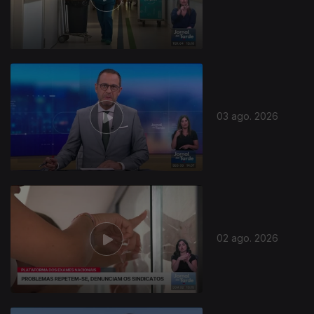
03 ago. 2026
02 ago. 2026