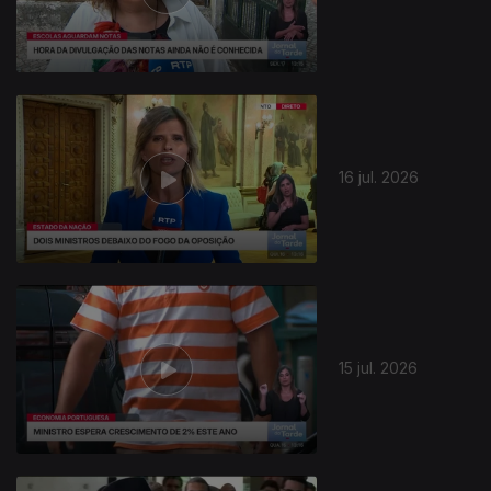
942882
16 jul. 2026
15 jul. 2026