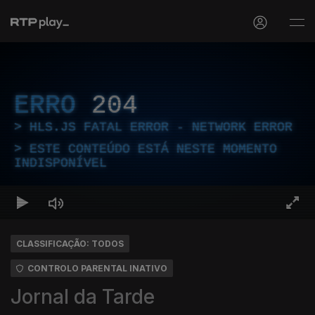
ERRO
204
HLS.JS FATAL ERROR - NETWORK ERROR
ESTE CONTEÚDO ESTÁ NESTE MOMENTO
INDISPONÍVEL
CLASSIFICAÇÃO: TODOS
CONTROLO PARENTAL INATIVO
Jornal da Tarde