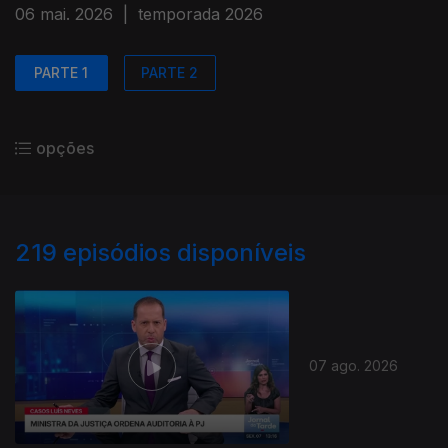
06 mai. 2026
|
temporada 2026
PARTE 1
PARTE 2
opções
219
episódios disponíveis
07 ago. 2026