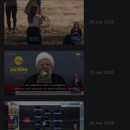
26 mai. 2026
25 mai. 2026
24 mai. 2026