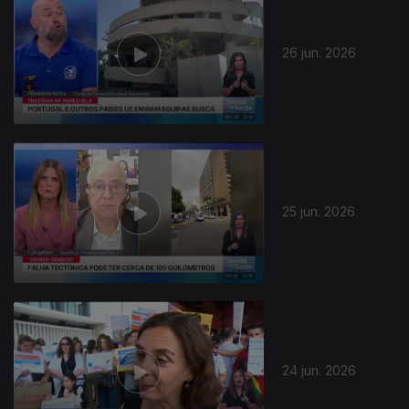
26 jun. 2026
25 jun. 2026
24 jun. 2026