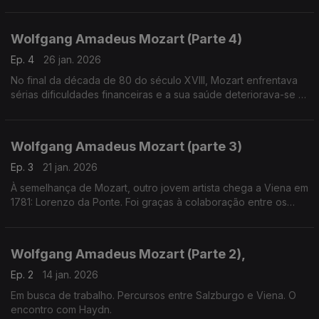
Wolfgang Amadeus Mozart (Parte 4)
Ep. 4
26 jan. 2026
No final da década de 80 do século XVIII, Mozart enfrentava
sérias dificuldades financeiras e a sua saúde deteriorava-se a
passos largos. Apesar destas circunstâncias adversas,
escreveu obras notáveis neste período.
Wolfgang Amadeus Mozart (parte 3)
Ep. 3
21 jan. 2026
À semelhança de Mozart, outro jovem artista chega a Viena em
1781: Lorenzo da Ponte. Foi graças à colaboração entre os
dois que contamos hoje com três das mais queridas óperas da
História.
Wolfgang Amadeus Mozart (Parte 2),
Ep. 2
14 jan. 2026
Em busca de trabalho. Percursos entre Salzburgo e Viena. O
encontro com Haydn.