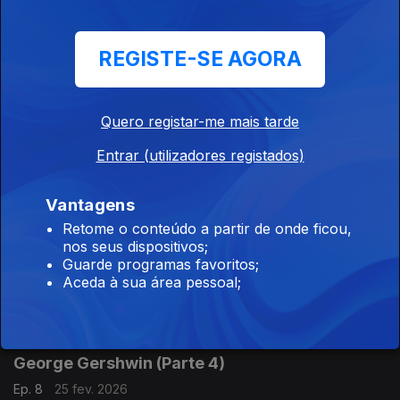
A a ascensão e a queda da ópera italiana em Londres. Neste
episódio, debruçamo-nos sobre Giulio Cesare, a "jóia da
coroa".
REGISTE-SE AGORA
George Frideric Handel (Parte 2)
Ep. 10
10 mar. 2026
Quero registar-me mais tarde
Londres e a diplomacia. Em 1714, Handel vê-se numa situação
Entrar (utilizadores registados)
embaraçosa. O patrono que abandonara, o Eleitor de Hanôver,
para se mudar para Londres é agora coroado rei de Inglaterra.
Vantagens
George Frideric Handel (Parte 1)
Retome o conteúdo a partir de onde ficou,
nos seus dispositivos;
Ep. 9
03 mar. 2026
Guarde programas favoritos;
Neste primeiro episódio, visitamos as cortes do norte da atual
Aceda à sua área pessoal;
Alemanha e seguimos por Itália, em preparação para a
residência definitiva do compositor em Londres, no início da
segunda década do séc. XVIII.
George Gershwin (Parte 4)
Ep. 8
25 fev. 2026