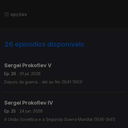
opções
26
episódios disponíveis
922199
903501
899365
Sergei Prokofiev V
Ep. 26
01 jul. 2026
Depois da guerra… até ao fim (1941-1953)
Sergei Prokofiev IV
Ep. 25
24 jun. 2026
A União Soviética e a Segunda Guerra Mundial (1936-1941)