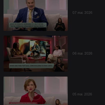
07 mai. 2026
06 mai. 2026
05 mai. 2026