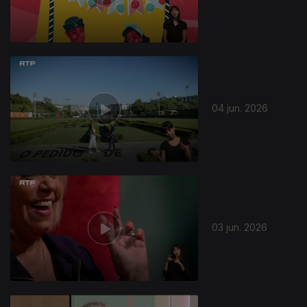
04 jun. 2026
03 jun. 2026