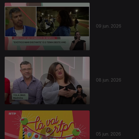
09 jun. 2026
08 jun. 2026
05 jun. 2026