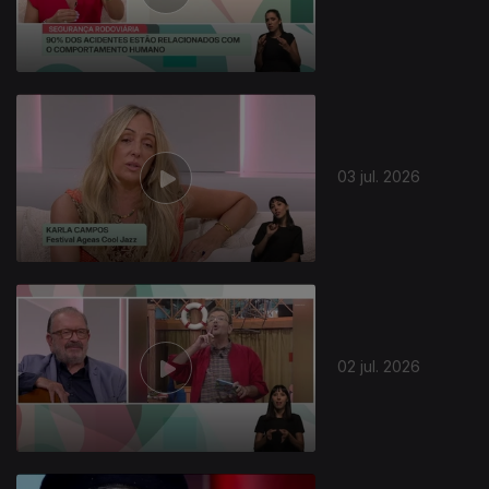
940207
03 jul. 2026
02 jul. 2026