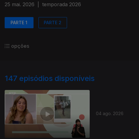
25 mai. 2026
|
temporada 2026
PARTE 1
PARTE 2
opções
147
episódios disponíveis
04 ago. 2026