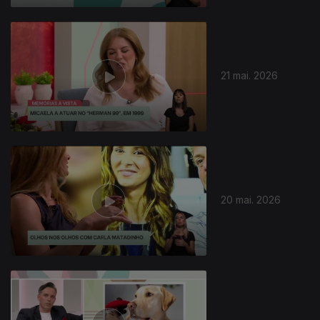
21 mai. 2026
20 mai. 2026