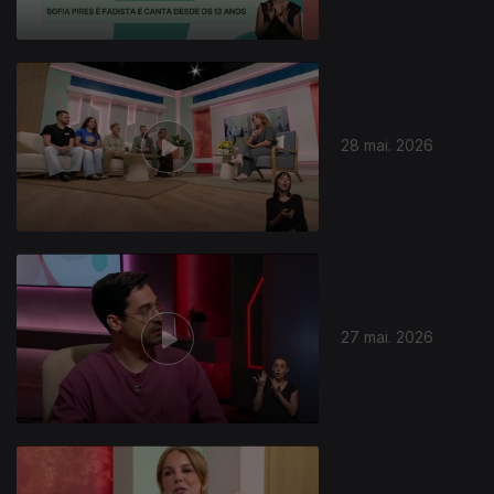
28 mai. 2026
931899
27 mai. 2026