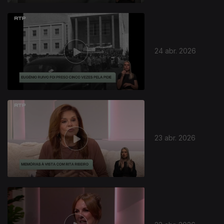
24 abr. 2026
23 abr. 2026
923913