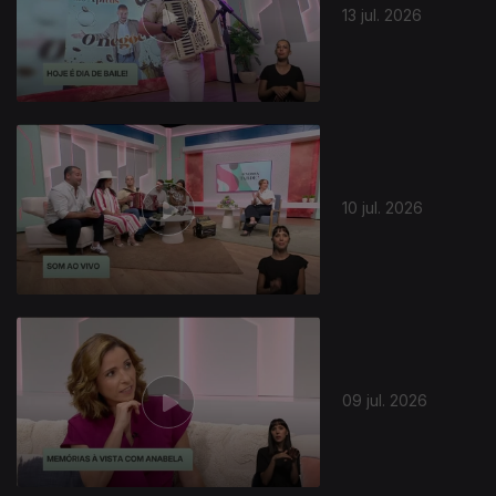
13 jul. 2026
10 jul. 2026
09 jul. 2026