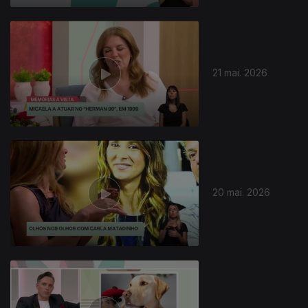
21 mai. 2026
20 mai. 2026