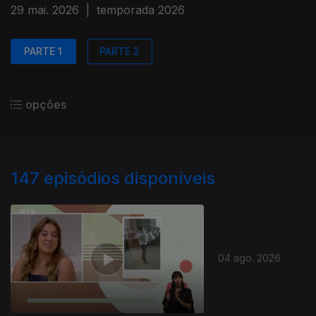
29 mai. 2026
|
temporada 2026
PARTE 1
PARTE 2
opções
147
episódios disponíveis
04 ago. 2026