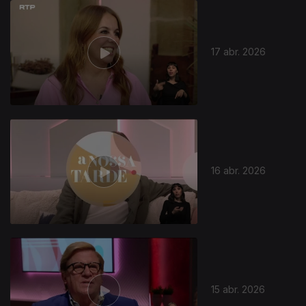
17 abr. 2026
16 abr. 2026
15 abr. 2026