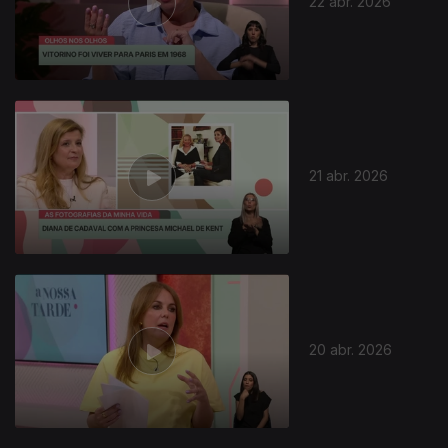
22 abr. 2026
21 abr. 2026
20 abr. 2026