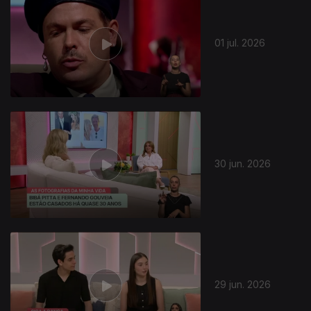
01 jul. 2026
30 jun. 2026
29 jun. 2026