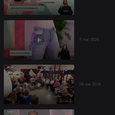
927566
11 mai. 2026
08 mai. 2026