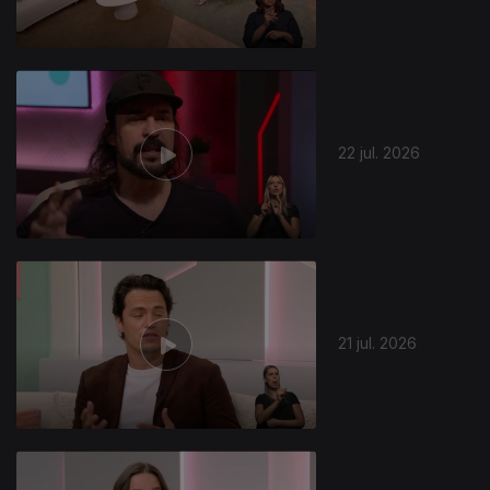
22 jul. 2026
943835
21 jul. 2026