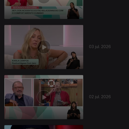
940207
03 jul. 2026
02 jul. 2026