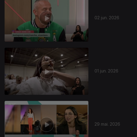
02 jun. 2026
01 jun. 2026
29 mai. 2026