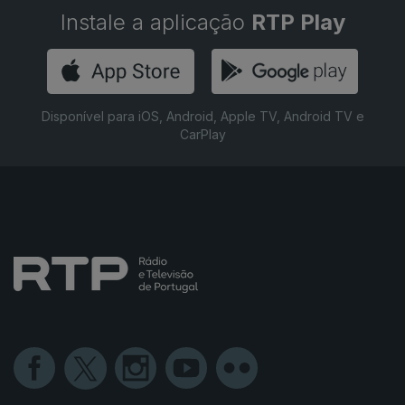
Instale a aplicação
RTP Play
Disponível para iOS, Android, Apple TV, Android TV e
CarPlay