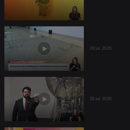
29 jul. 2026
28 jul. 2026