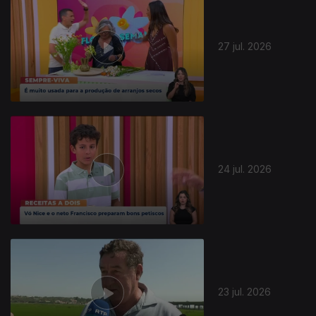
27 jul. 2026
24 jul. 2026
23 jul. 2026