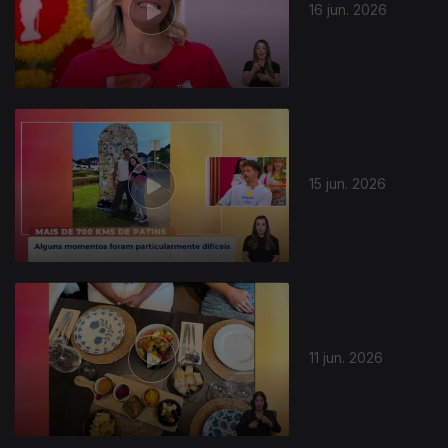
16 jun. 2026
15 jun. 2026
11 jun. 2026