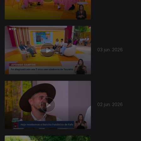
03 jun. 2026
02 jun. 2026