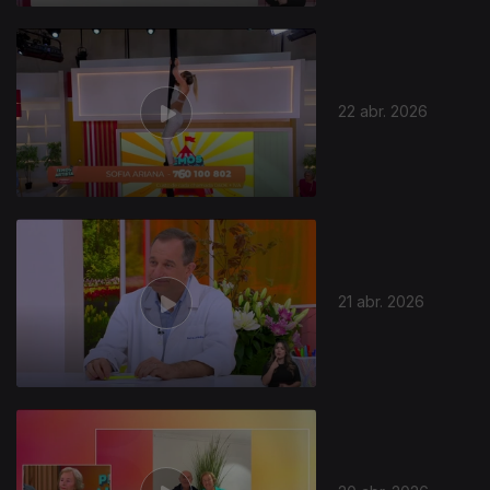
22 abr. 2026
21 abr. 2026
923038