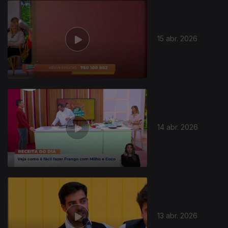
15 abr. 2026
14 abr. 2026
13 abr. 2026