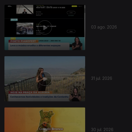
03 ago. 2026
31 jul. 2026
30 jul. 2026