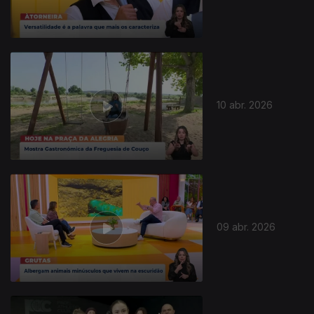
10 abr. 2026
09 abr. 2026