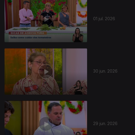
01 jul. 2026
30 jun. 2026
29 jun. 2026