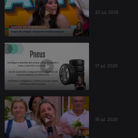
20 jul. 2026
17 jul. 2026
16 jul. 2026