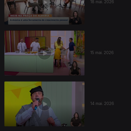
18 mai. 2026
15 mai. 2026
14 mai. 2026