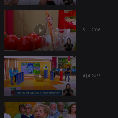
15 jul. 2026
14 jul. 2026