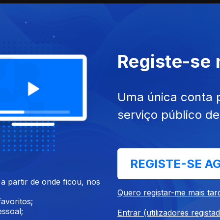
Registe-se
Uma única conta 
serviço público d
jun. 2026
Ep. 10
20 mai. 2026
REGISTE-SE A
 partir de onde ficou, nos
Quero registar-me mais tar
avoritos;
ssoal;
Entrar (utilizadores regista