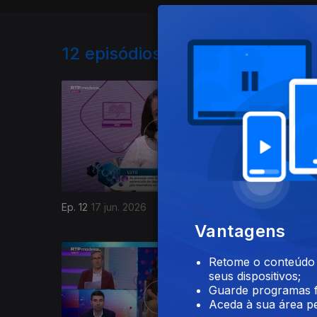
12
episódios disponíveis
Ep. 12
17 jun. 2026
Ep. 11
03 
Vantagens
Retome o conteúdo a
seus dispositivos;
Guarde programas f
Aceda à sua área pe