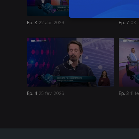
Ep. 8
22 abr. 2026
Ep. 7
08 
905651
Ep. 4
25 fev. 2026
Ep. 3
11 f