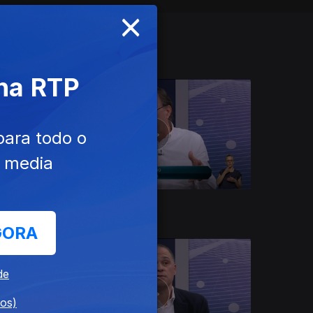
×
 na RTP
para todo o
e media
Ep. 9
06 mai. 2026
GORA
de
dos)