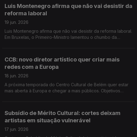
concelho de Cascais. Vai concentrar grande parte do acervo
Luis Montenegro afirma que não vai desistir da
da coleção.
reforma laboral
19 jun. 2026
Luis Montenegro afirma que não vai desistir da reforma laboral.
Em Bruxelas, o Primeiro-Ministro lamentou o chumbo da
proposta no Parlamento. O Ministério da Cultura, Juventude e
Desporto garante que o Subsídio de Mérito Cultural continua a
apoiar artistas e autores de reconhecido mérito cultural
CCB: novo diretor artístico quer criar mais
segundo os critérios legalmente previstos.
redes com a Europa
18 jun. 2026
A próxima temporada do Centro Cultural de Belém quer estar
mais aberta à Europa e chegar a mais públicos. Objetivos
traçados hoje pelo o novo diretor de artes performativas,
Serge Rangoni. Foi lançado hoje um manual online de apoio e
glossário contra o discurso de ódio.
Subsídio de Mérito Cultural: cortes deixam
artistas em situação vulnerável
17 jun. 2026