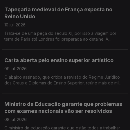
revisão. Aos 88 anos o ator Anthony Hopkins estreia-se na
Tapeçaria medieval de França exposta no
música clássica com o disco "Life is a dream", tocando piano,
Reino Unido
sob a direção do maestro Gustavo Dudamel.
10 jul. 2026
Trata-se de uma peça do século XI, por isso a viagem por
terra de Paris até Londres foi preparada ao detalhe. A
tapeçaria de Bayeux fica em exposição no Museu Britânico
durante um ano. A Universidade Nova de Lisboa vai receber o
espólio de Adília Lopes, abrindo em Setembro um centro de
Carta aberta pelo ensino superior artístico
estudos sobre a escritora. Monsaraz recebe a Bienal Cultural
Museu Aberto até dia 19.
09 jul. 2026
O abaixo assinado, que critica a revisão do Regime Jurídico
dos Graus e Diplomas do Ensino Superior, reúne mais de mil
assinaturas. O realizador de cinema João Salaviza e a
coreografa Clara Andermatt, bem como os ex-ministros da
Cultura Graça Fonseca e Pedro Adão e Silva são alguns dos
Ministro da Educação garante que problemas
signatários. Viseu recebe, até dia 19, o festival "Que jazz é
com exames nacionais vão ser resolvidos
este", reunindo projetos emergentes e nomes consagrados,
em vários espaços da cidade. Morreu Bonnie Tyler, a voz
08 jul. 2026
rouca do rock, tinha 75 anos.
O ministro da educação garante que estão todos a trabalhar