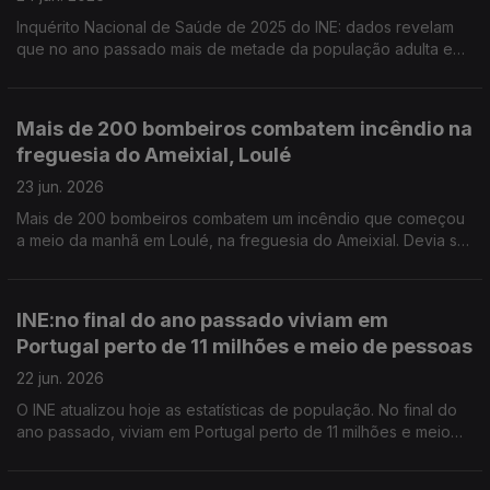
Inquérito Nacional de Saúde de 2025 do INE: dados revelam
que no ano passado mais de metade da população adulta em
Portugal tinha excesso de peso ou obesidade. Portugal
recebe pela primeira vez o Congresso Mundial de Carrilhão.
Arrancou a primeira edição do Festival Babell.
Mais de 200 bombeiros combatem incêndio na
freguesia do Ameixial, Loulé
23 jun. 2026
Mais de 200 bombeiros combatem um incêndio que começou
a meio da manhã em Loulé, na freguesia do Ameixial. Devia ser
sigiloso, mas está a circular na internet a imagem do exame de
matemática do 9º ano. A Missão Escola Pública alerta para a
gravidade.
INE:no final do ano passado viviam em
Portugal perto de 11 milhões e meio de pessoas
22 jun. 2026
O INE atualizou hoje as estatísticas de população. No final do
ano passado, viviam em Portugal perto de 11 milhões e meio
de pessoas. É um recorde. Abre ao publico, a 1 de julho, a
Coleção de Arte Contemporânea do Estado, em Alcabideche,