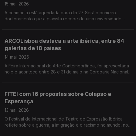
15 mai. 2026
A cerimónia está agendada para dia 27. Será o primeiro
doutoramento que a pianista recebe de uma universidade
nacional. O estado comprou o ano passado, para a coleção
pública de arte contemporânea, 58 novas obras de 35 artistas
diferentes. Estas obras representam um investimento global de
ARCOLisboa destaca a arte ibérica, entre 84
780 mil euros. Serralves mostra ao público a coleção que o
galerias de 18 países
colecionador alemão Christian Duerckheim colocou em
depósito nesta instituição, em 2024. Chama-se "Aflição de
14 mai. 2026
espírito". O filme "Banzo" de Margarida Cardoso lidera as
A Feira Internacional de Arte Contemporânea, foi apresentada
nomeações para os prémios Sophia
hoje e acontece entre 28 e 31 de maio na Cordoaria Nacional,
em Lisboa. É a nova edição com uma seção dedicada aos
saberes tradicionais. A Fundação Casa da Música, no Porto
nomeou o maestro Ludovic Morlot, comoTitular Designado da
FITEI com 16 propostas sobre Colapso e
Orquestra Sinfónica e o maestro Léo Warynski, como Titular
Esperança
do Coro. Com estas nomeações a Casa da Musica afirma que
pretende consolidar o posicionamento artístico dos seus
13 mai. 2026
agrupamentos residentes no panorama nacional e
O Festival de Internacional de Teatro de Expressão Ibérica
internacional. A obra e as influências de Camilo Pessanha
reflete sobre a guerra, a imigração e o racismo no mundo, nos
formam a exposição "Eu vi a luz em um país perdido", na
próximos 12 dias em palcos de 4 cidades da região norte do
Universiade de Coimbra, para assinalar o centenário do poeta.