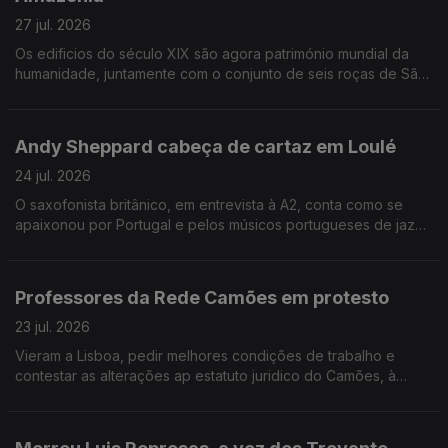
27 jul. 2026
Os edificios do século XIX são agora património mundial da
humanidade, juntamente com o conjunto de seis roças de São
Tomé e Principe. O realizador Pedro Costa vai receber o
prémio de cinema Robert Bresson, à margem do Festival de
Cinema de Veneza. Lidia Jorge foi distinguida com o Prémio
Andy Sheppard cabeça de cartaz em Loulé
Estatal Austríaco de Literatura Europeia, pelo conjunto da sua
obra.
24 jul. 2026
O saxofonista britânico, em entrevista à A2, conta como se
apaixonou por Portugal e pelos músicos portugueses de jazz.
Ele e o seu trio, são uma das atrações do Festival Internacional
de Jazz de Loulé. O maestro Dinis Sousa inerpreta Morton
Feldman nos Proms da BBC. A Anta Grande do Zambujeiro, em
Professores da Rede Camões em protesto
Évora, uma referência do megalitico ibérico, esta em risco de
ruir.
23 jul. 2026
Vieram a Lisboa, pedir melhores condições de trabalho e
contestar as alterações ap estatuto juridico do Camões, à
margem da reunião anual da rede de Ensino de Português no
Estrangeiro. A cidade da Guarda valoriza a relação fronteiriça
na candidatura a Capital da Cultura em 2028. Museu do Traje,