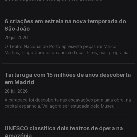
filme/documentário inclui notas do diário da poetisa e alguns
poemas. O mercado do Bolhão no Porto recebeu a maratona
de piano, para angariar público para o PianoFest. Morreu
6 criações em estreia na nova temporada do
Manolo Solo, o actor espanhol tinha 62 anos.
São João
29 jul. 2026
O Teatro Nacional do Porto apresenta peças de Marco
Martins, Tiago Guedes ou Jacinto Lucas Pires, num programa
marcado pela memória e a língua. A programação passa ainda
pelo Mosteiro de São Bento da Vitória que reabre em
Outubro, depois das obras de requalificação. O Theatro Circo
Tartaruga com 15 milhões de anos descoberta
de Braga promove em Agosto um ciclo dedicado a João césar
em Madrid
Monteiro. Trompetista franco-libanês passa por Lisboa, no
próximo ano, na digressão dos 20 anos de carreira.
28 jul. 2026
A carapaça foi descoberta nas escavações para uma obra, na
capital espanhola. Vai agora ser estudada pelo Museu
Arqueológico de Alcalá de Henares. Há 13 autores nomeados
para o Prémio Booker, entre os 163 romances submetidos a
concurso. Em setembro são conhecidos os finalistas. 50 filmes
UNESCO classifica dois teatros de ópera na
fazem parte do cartaz deste ano do Cinalfama, nas escadinhas
Amazónia
de São Miguel, em Lisboa.