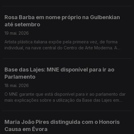
música de Eurico Carrapatoso. A estreia coincide com a
entrega da Medalha de Mérito Cultural à companhia, que foi a
primeira a ser fundada em Portugal, depois da revolução. A
Rosa Barba em nome próprio na Gulbenkian
companhia de teatro Escola de Mulheres apresenta a peça
até setembro
número 80. Chama-se "Abrir fogo" e pretende afirmar o
espaço público como lugar de cidadania. O filme "Soco a
19 mai. 2026
Soco", que é um documentário sobre a vida do campeão de
Artista plástica italiana expõe pela primeira vez, de forma
boxe Orlando Jesus, já está nas salas de cinema de todo o
individual, na nave central do Centro de Arte Moderna. A
pais.
mostra "Desenhar Vocabulários" pode ser visitada até
setembro. Lisboa volta a abrir os conventos e os mosteiros ao
público em geral. A Open Conventos acontece nos dias 28, 29
Base das Lajes: MNE disponível para ir ao
e 30 de maio. "Aqui", o último filme de Tiago Guedes teve
Parlamento
estreia mundial no Festival de Cinema de Cannes. À
apresentação assistiu o prémio nobel da literatura John
18 mai. 2026
Maxwell Cotzee que inspirou o realizador português.
O MNE garante que está disponível para ir ao parlamento dar
mais explicações sobre a utilização da Base das Lajes em
contexto de guerra. Hoje é Dia Internacional dos Museus e,
neste jornal, vamos a vários espaços.
Maria João Pires distinguida com o Honoris
Causa em Évora