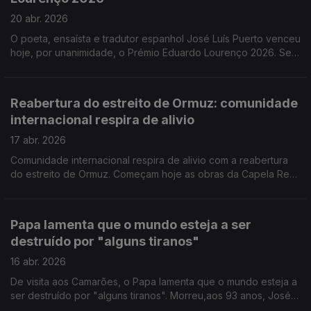
dois anos depois da morte do poeta. Salvador Sobral está no
Brasil a gravar um novo disco com 12 canções inéditas,
20 abr. 2026
escritas por autores brasileiros.
O poeta, ensaísta e tradutor espanhol José Luís Puerto venceu
hoje, por unanimidade, o Prémio Eduardo Lourenço 2026. Se
fosse vivo, José Carlos Ary dos Santos, estaria a celebrar 90
anos. O poeta vai ser homenageado em Setembro, no Coliseu
do Porto.
Reabertura do estreito de Ormuz: comunidade
internacional respira de alivio
17 abr. 2026
Comunidade internacional respira de alivio com a reabertura
do estreito de Ormuz. Começam hoje as obras da Capela Real
do Palácio de Sintra orçadas em cerca de 3 milhões de euros.
Papa lamenta que o mundo esteja a ser
destruído por "alguns tiranos"
16 abr. 2026
De visita aos Camarões, o Papa lamenta que o mundo esteja a
ser destruído por "alguns tiranos". Morreu,aos 93 anos, José
Luís Tinoco. Artista plástico, arquiteto e autor de canções