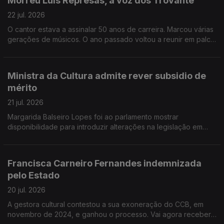
Morreu Luis Represas, a voz dos Trovante
em Lisboa, está encerrado para obras, sem data para começar
nem alternativa para voltar a expor as peças empacotadas.
22 jul. 2026
O cantor estava a assinalar 50 anos de carreira. Marcou várias
gerações de músicos. O ano passado voltou a reunir em palco
os músicos do projeto Trovante, a banda que ajudou a fundar
e que se afirmou na década de 80. Escritores em língua
portuguesa reúnem-se por 5 dias em Paraty, no Brasil, para o
Ministra da Cultura admite rever subsidio de
FLIP - a festa da literatura, em prosa e poesia. O escritor Luis
mérito
Peixoto organiza o painel Viagens Literárias.
21 jul. 2026
Margarida Balseiro Lopes foi ao parlamento mostrar
disponibilidade para introduzir alterações na legislação em
vigor, que está a prejudicar os mais idosos. Barreiro apresenta
os arquivos e o património industrial como pilares da
candidatura a Capital Portuguesa da Cultura em 2028. O
Francisca Carneiro Fernandes indemnizada
coletivo Silly Season apresenta uma versão actual de Macbeth
pelo Estado
no Capitólio.
20 jul. 2026
A gestora cultural contestou a sua exoneração do CCB, em
novembro de 2024, e ganhou o processo. Vai agora receber