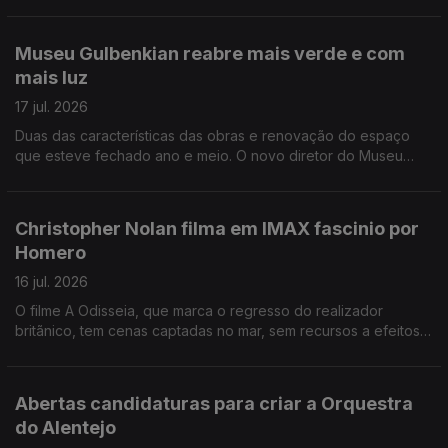
os vencimentos a que tinha direito. O PS enviou ao Ministério
da Cultura seis perguntas, entre elas, as razões que justificam
as vagas por preencher e os atrasos na nomeação de cargos
Museu Gulbenkian reabre mais verde e com
dirigentes dos organismos culturais. "Trajes para todos", é uma
mais luz
exposição para ver e mexer no Museu dos Coches, em
Lisboa.
17 jul. 2026
Duas das características das obras e renovação do espaço
que esteve fechado ano e meio. O novo diretor do Museu
Gulbenkian quer afirmar a ligação das salas ao jardim. A partir
de amanhã a entrada é livre durante toda a semana. O
Mosteiro da Batalha é palco de mais uma edição do Festival
Christopher Nolan filma em IMAX fascinio por
Artes à Vila, com destaque para a musica portuguesa e do
Homero
distrito de Leiria. Bienal Internacional de Cerveira propõe
refletir sobre a ideia de fronteira.
16 jul. 2026
O filme A Odisseia, que marca o regresso do realizador
britãnico, tem cenas captadas no mar, sem recursos a efeitos
especiai. Todo o filme foi feito com recurso a câmaras de
tencologia IMAX. Custou mais de 250 milhões de dólares.
Festival Motelx celebra os 20 anos em setembro, com 170
Abertas candidaturas para criar a Orquestra
filmes de terror, incluindo 10 estreias. Projeto 1952, apoiado
do Alentejo
pela Fundação Gulbenkian, transformou um arquivo