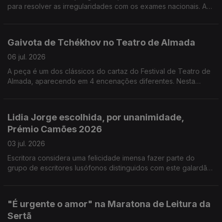
para resolver as irregularidades com os exames nacionais. A
nova temporada da Culturgest abre em setembro com a
estreia nacional de "La Distance", de Tiago Rodrigues. Óbidos
quer ser capital portuguesa da Cultura em 2028.
Gaivota de Tchékhov no Teatro de Almada
06 jul. 2026
A peça é um dos clássicos do cartaz do Festival de Teatro de
Almada, aparecendo em 4 encenações diferentes. Nesta
edição é prestada homenagem ao actor e encenador
Fernando Gomes. Nuits em Or, no cinema São Jorge em
Lisboa, com 36 curtas metragens vencedoras dos principais
Lidia Jorge escolhida, por unanimidade,
festivais de todo o mundo. Setúbal quer ser Capital da Cultura
Prémio Camões 2026
em 2028.
03 jul. 2026
Escritora considera uma felicidade imensa fazer parte do
grupo de escritores lusófonos distinguidos com este galardão.
O actor brasileiro Wagner Moura e a encenadora Christiane
Jatahy levam ao CCB a peça "Um julgamento - um inimigo do
povo."O Museu das Marionetas presta homenagem aos
"É urgente o amor" na Maratona de Leitura da
criadores de bonecos, com uma exposição dedicada, para
Sertã
assinalar os 25 anos.