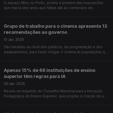
O espaço Mira, no Porto, acolhe a primeira das exposições
imigração, na peça "Um assobio no escuro" A ACERT, em
que marca dez anos que faltam até ao centenário de
Tondela, assinala 50 anos com programação até junho,
Malangatana. A galeria de arte Gama Rama entra numa nova
dedicada à liberdade.
fase como polo de produção e programação cultural
contemporânea em Faro.
Grupo de trabalho para o cinema apresenta 13
recomendações ao governo
10 abr. 2026
São medidas ao nível dos públicos, da programação e dos
equipamentos, para fazer chegar o cinema às populações que
estão a ficar sem salas comerciais. Relatório foi divulgado pelo
Ministério da Cultura. 61 mil bens culturais vão ficar disponíveis
on line, a partir de junho, na Plataforma Património Cultural 360.
Apenas 15% de 68 instituições de ensino
Lagos recebe a terceira edição da Bienal Internacional de
superior têm regras para IA
Música, para divulgar solistas e captar publico. Tiago
Rodrigues está nomeado para os Prémios Moliére, em França.
09 abr. 2026
Revela um inquérito do Conselho Nacional para a Inovação
Pedagógica do Ensino Superior, que propõe a criação de uma
plataforma para partilhar experiência e ensinamentos. Festival
de Avignon apresenta 47 espetáculos e 2 exposições na
edição 80. Há mais 14 lugares para o público nesta edição que