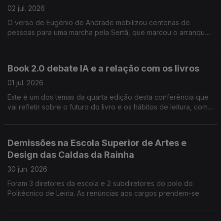
02 jul. 2026
O verso de Eugénio de Andrade mobilizou centenas de
pessoas para uma marcha pela Sertã, que marcou o arranque
da Maratona de Leitura. Este ano há mais de 100 convidados,
entre eles Gonçalo M. Tavares, Inês Pedrosa, Afonso Cruz ou
Sérgio Godinho. O São Jorge, em Lisboa, recebe até domingo
Book 2.0 debate IA e a relação com os livros
a primeira edição do Festival Polska, sobre o cinema polaco.
Foi cancelado o Festival Estoril Lisboa, depois da morte súbita
01 jul. 2026
do criador e diretor artístico, José António Piñeiro Nagy, aos
Este é um dos temas da quarta edição desta conferência que
85 anos
vai refletir sobre o futuro do livro e os hábitos de leitura, com
50 oradores, nacionais e estrangeiros. Acontece a 15 e 16 de
setembro no CCB em Lisboa. O novo espaço que vai acolher a
Coleção de Arte Contemporânea do Estado é inaugurado esta
Demissões na Escola Superior de Artes e
tarde, com uma seleção de 23 das obras adquiridas desde
Design das Caldas da Rainha
2019. A poetisa Inês Lourenço venceu o Grande Prémio de
Poesia Gil Vicente, com o livro "Casa de Nuvem".
30 jun. 2026
Foram 3 diretores da escola e 2 subdiretores do polo do
Politécnico de Leiria. As renúncias aos cargos prendem-se
com as dúvidas geradas sobre as carreiras dos professores,
no processo de transformação do instituto em universidade.