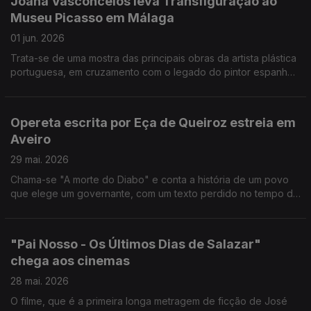
Joana Vasconcelos leva Transfiguração ao
leituras encenadas de 10 a 15 minutos cada. A Cinemateca
Museu Picasso em Málaga
Portuguesa é homenageada na abertura do Festival
Internacional de Cinema de Huesca, em Espanha, onde
01 jun. 2026
Portugal é o pais convidado.
Trata-se de uma mostra das principais obras da artista plástica
portuguesa, em cruzamento com o legado do pintor espanhol.
As peças foram cedidas por instituições como a Fundação
Louis Vuitton de Paris, a Coleção Berardo, a Coleção de Arte
da Fundação EDP / Coleção Pedro Cabrita Reis e obras do
Opereta escrita por Eça de Queiroz estreia em
Atelier da artista. O Entrudo do Lazarim, com as máscaras
Aveiro
artesanais esculpidas em madeira e as personagens dos
caretos, entrou para o Inventário Nacional do Património
29 mai. 2026
Cultural Imaterial. A companhia Teatro do Bairro promete fazer
Chama-se "A morte do Diabo" e conta a história de um povo
da herança de João Barbosa uma fonte de inspiração. O actor
que elege um governante, com um texto perdido no tempo de
morreu ontem aos 56 anos.
Eça de Queiroz e música escrita de propósito pelo compositor
Rodrigo Neves. Já está disponivel na internet o Portal da
Ópera, que reúne partituras, sinopses, tipologia, personagens
"Pai Nosso - Os Últimos Dias de Salazar"
e instrumentação, do século XVIII à actualidade. Reabriu ao
chega aos cinemas
público, depois das obras de reparação dos estragos
provocados pelo mau tempo, o Museu de Leiria. Serralves
28 mai. 2026
está em festa este dim de semana.
O filme, que é a primeira longa metragem de ficção de José