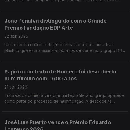
exposto no Museu Nacional de Resistência e Liberdade, em
geoparques protegidos de vários países do mundo. A
Peniche.
fotografia "Separados pelo ICE", da fotojornalista norte
americana Carol Guzy, venceu o World Press Photo 2026,
João Penalva distinguido com o Grande
entre 7376 imagens a concurso. Trata-se de uma ilustração da
Prémio Fundação EDP Arte
politica de detenções de imigrantes nos Estados Unidos. O
documentário sobre o escritor e preso politico angolano,
22 abr. 2026
Luandino Vieira, "Chão verde de pássaros escritos" estreia
Uma escolha unânime do júri internacional para um artista
hoje nos cinemas.
plástico que está a assinalar 50 anos de carreira. O grupo DST
de Braga apresenta o Muzeu. Um espaço que vai abrir ao
público dia 25 de abril
Papiro com texto de Homero foi descoberto
num túmulo com 1.600 anos
21 abr. 2026
Trata-se da primeira vez que um texto literário grego aparece
como parte do processo de mumificação. A descoberta
resultou da missão arqueológica que a Universidade de
Barcelona realiza desde 1992 na necrópole de Al Bahnasa, no
Egipto. Um livro com 90 poemas inéditos de Nuno Júdice
José Luís Puerto vence o Prémio Eduardo
chega às livrarias. Chama-se Primeiro Poema e é publicado
Lourenço 2026