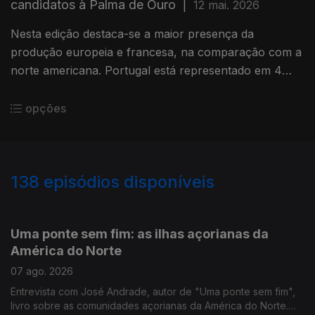
candidatos à Palma de Ouro
|
12 mai. 2026
Nesta edição destaca-se a maior presença da
produção europeia e francesa, na comparação com a
norte americana. Portugal está representado em 4
seções diferentes mas não há candidatos na
competição principal. 28 obras da Coleção de Arte
opções
Contemporânea do Estado vão estar na exposição
"Corpo Fantasma" que reabre o Centro de Artes Villa
Portela, em Leiria, depois das obras de recuperação
138
episódios disponíveis
dos estragos deixados pela tempestade Kristin. Clube
de Leitura Sénior do Porto reúne-se todas as quintas
944554
940974
936817
931950
927537
923699
919465
915794
feiras, na Escola Secundária Alexandre Herculano,
Uma ponte sem fim: as ilhas açorianas da
para conviver em torno dos livros.
América do Norte
07 ago. 2026
Entrevista com José Andrade, autor de "Uma ponte sem fim",
livro sobre as comunidades açorianas da América do Norte.