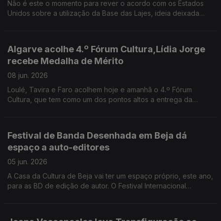
Não é este o momento para rever o acordo com os Estados
Unidos sobre a utilização da Base das Lajes, ideia deixada
esta tarde pelo Presidente da República, António José
Seguro, nos Açores.Para reforçar as relações entre as regiões
vizinhas do Baixo Alentejo e da Andaluzia, começa hoje o
Algarve acolhe 4.º Fórum Cultura,Lídia Jorge
Festival Ibérico de Serpa.
recebe Medalha de Mérito
08 jun. 2026
Loulé, Tavira e Faro acolhem hoje e amanhã o 4.º Fórum
Cultura, que tem como um dos pontos altos a entrega da
Medalha de Mérito Cultural à escritora Lídia Jorge. A partir de
hoje está disponível uma aplicação portuguesa para
telemóveis que reúne toda a informação sobre
Festival de Banda Desenhada em Beja dá
acontecimentos culturais no país.
espaço a auto-editores
05 jun. 2026
A Casa da Cultura de Beja vai ter um espaço próprio, este ano,
para as BD de edição de autor. O Festival Internacional
pretende cativar mais público para este género, cada vez
mais popular entre os jovens. A Noite de Literatura Europeia
traz a Lisboa autores contemporâneos de 14 países para