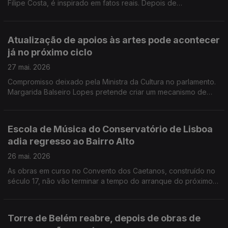
Filipe Costa, é inspirado em fatos reais. Depois de
apresentado no Festival de Roterdão, estreia no dia em que
assinala o centenário da Revolução de 1926, que instaurou a
Ditadura Militar e conduziu Salazar ao poder. A pianista Maria
Atualização de apoios às artes pode acontecer
João Pires, que ontem recebeu o doutoramento Honoris
já no próximo ciclo
Causa em Évora, questiona de que forma a influência da
Inteligência Artificial nas escolas pode comprometer a
27 mai. 2026
democracia e limitar a criatividade e o talento.
Compromisso deixado pela Ministra da Cultura no parlamento.
Margarida Balseiro Lopes pretende criar um mecanismo de
actualização anual dos apoios às artes, que são atribuidos por
4 anos, com efeitos imediatos. Já pode visitar a Feira do Livro
de Lisboa. São 350 pavilhões com 900 marcas editoriais. Nesta
Escola de Música do Conservatório de Lisboa
edição as pequenas editoras têm mais destaque. A criação
adia regresso ao Bairro Alto
"Navalha na Carne", de Àkila, foi o projeto vencedor da nona
edição da Bolsa Amélia Rey Colaço.
26 mai. 2026
As obras em curso no Convento dos Caetanos, construído no
século 17, não vão terminar a tempo do arranque do próximo
ano letivo. A direção da escola artística prepara agora uma
alteração ao calendário e já informou a comunidade escolar.
Morreu Sonny Rollins, uma das referências mundiais do jazz. O
Torre de Belém reabre, depois de obras de
mestre do saxofone e da improvisação tinha 95 anos. O