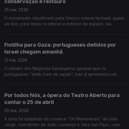
conservação e restauro
trompetista Gileno Santana lidera um coletivo de músicos que
preparou um tributo a Miles Davis, numa interpretação integral
25 mai. 2026
de Kind of Blue, para assinala os 100 anos do mestre. O
O monumento classificado pela Unesco esteve fechado quase
historiador, jornalista e ensaísta britânico Timothy Garton Ash
um ano, para obras no interior e exterior do espaço. Vai
foi o vencedor do Prémio Princesa de Astúrias das Ciências
passar a ter visitas organizadas, de meia em meia hora, num
Sociais de 2026.
total de 900 pessoas por dia. O Festival Internacional de
Cinema de Santarém oferece numa semana 276 filmes de 47
Flotilha para Gaza: portugueses detidos por
paises e, pela primeira vez, um almoço comunitário com
Israel chegam amanhã
produtos locais. Nasceu na vila de Redondo a Associação
Barro Vivo, para manter viva a arte da olaria, praticada
21 mai. 2026
atualmente apenas por 4 pessoas.
O ministro dos Negócios Estrangeiros garante que os
portugueses "estão bem de saúde", mas já apresentou um
protestou pelo facto da embaixadora em Telavive ter sido
impedida de falar com os cidadãos nacionais.
Por todos Nós, a ópera do Teatro Aberto para
contar o 25 de abril
20 mai. 2026
A obra foi adaptada do romance "Os Memoráveis" de Lidia
Jorge, com libreto de João Lourenço e Vera San Payo, com