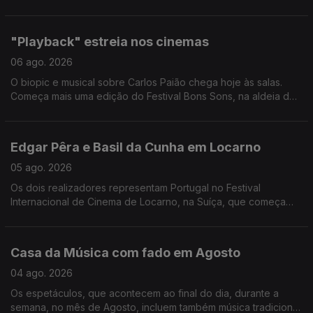
Um novo festival em Oeiras, o Reggae Sun Fest. O baterista e
compositor Ches Smith no Jazz em Agosto.
"Playback" estreia nos cinemas
06 ago. 2026
O biopic e musical sobre Carlos Paião chega hoje às salas.
Começa mais uma edição do Festival Bons Sons, na aldeia de
Cem Soldos, em Tomar. O Jazz em Agosto prossegue com o
quinteto da saxofonista Anna Webber.
Edgar Pêra e Basil da Cunha em Locarno
05 ago. 2026
Os dois realizadores representam Portugal no Festival
Internacional de Cinema de Locarno, na Suíça, que começa
esta quarta feira e vai até dia 15. O filme "O Jacaré" compete
pelo prémio principal. 40 espetáculos de teatro, cinema,
música e humor vão passar pelos teatros Variedades e
Casa da Música com fado em Agosto
Capitólio, em Lisboa, até ao final do ano. A ópera Turandot de
Puccini abre a edição deste ano do ÓperaFest
04 ago. 2026
Os espetáculos, que acontecem ao final do dia, durante a
semana, no mês de Agosto, incluem também música tradicional.