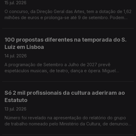
fotográfico num projeto de inclusão, no bairro Vale da
15 jul. 2026
Amoreira, na Moita.
O concurso, da Direção Geral das Artes, tem a dotação de 1,62
milhões de euros e prolonga-se até 9 de setembro. Podem
candidatar associações culturais sem fins lucrativos com sede
no Alentejo. Os Açores vão criar a Casa do Cientista, para dar
melhor condições de trabalho aos investigadores da área do
100 propostas diferentes na temporada do S.
mar e ambiente. Vai ficar nas Lajes do Pico. A cidade de Viana
Luiz em Lisboa
do Castelo entra, pela primeira vez, no circuito do Festival
Vaudeville Rendez-Vous, de circo modermo, que passa por
14 jul. 2026
Barcelos, Braga, Guimarães e Vila Nova de Famalicão
A programação de Setembro a Julho de 2027 prevê
espetáculos musicais, de teatro, dança e ópera. Miguel
Loureiro, o diretor artistico, promete desafiar convenções e
cruzar fronteiras artisticas. A partir de amanhã e até domingo o
São Luiz recebe os alunos finalistas da Licenciatura em Teatro
Só 2 mil profissionais da cultura aderiram ao
da Escola Superior de Teatro e Cinema de Lisboa, para
Estatuto
apresentação do espetáculo de fim de curso - Hotel Paraíso. A
Companhia de Teatro dos Aloés, na Amadora, apresenta a 9º
13 jul. 2026
Mostra de Jovens Criadores de Teatro.
Número foi revelado na apresentação do relatório do grupo
de trabalho nomeado pelo Ministério da Cultura, de denunciou
burocracia a mais e falhas na comunicação. Margarida Balseiro
Lopes reconhece problemas mas insiste em avançar com a