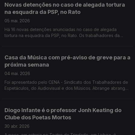
nome da exposição sobre os 70 anos de carreira de Júlio
Novas detenções no caso de alegada tortura
Pomar, desde hoje no Atelier Museu. Morreu Ted Turner, o
na esquadra da PSP, no Rato
fundador da CNN, que iniciou o ciclo de 24horas de noticias
em televisão. Tinha 87 anos.
05 mai. 2026
Há 16 novas detenções anunciadas no caso de alegada
tortura na esquadra da PSP, no Rato. Os trabalhadores da
Casa da Música convocaram uma greve de seis dias para a
próxima semana, entre 11 e 16 de maio.
Casa da Música com pré-aviso de greve para a
próxima semana
04 mai. 2026
Foi apresentado pelo CENA - Sindicato dos Trabalhadores de
Espetáculos, do Audiovisual e dos Músicos. Abrange abrange
todos os trabalhadores da Fundação Casa da Música à
exceção dos músicos da Orquestra Sinfónica. Serralves em
Festa abre com uma coreografia do brasileiro Gustavo Ciríaco
Diogo Infante é o professor Jonh Keating do
que conta com 80 elementos. Chama-se Caravanserá e é um
Clube dos Poetas Mortos
convite à participação do público nas atividades previstas de
29 a 31 de maio. Festival Revolution Hope Imagination,
30 abr. 2026
organizada pelo Arte Institute de Nova Iorque, nos Estados
A peça, em estreia no Teatro da Trindade, em Lisboa, é