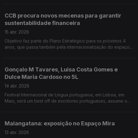
emblemáticas como "No teu poema", "Um homem na cidade"
e "Madrugada".
CCB procura novos mecenas para garantir
sustentabilidade financeira
15 abr. 2026
Objetivo faz parte do Plano Estratégico para os próximos 4
anos, que passa também pela internacionalização do espaço.
A nova programação será apresentada em junho. Um quadro
de Vieira da Silva, faz parte de um lote de obras de arte
moderna e contemporânea, em leilão, na Christie's de Paris. O
Gonçalo M Tavares, Luisa Costa Gomes e
filme espanhol "Surda", da realizadora Eva Liberdad, venceu o
Dulce Maria Cardoso no 5L
Prémio Lux do público. A fadista Carminho e a pintora Ilda
David, vão representar o Vaticano na Bienal de Arte de
14 abr. 2026
Veneza, por escolha do cardeal José Tolentino de Mendonça.
Festival Internacional de Lingua portuguesa, em Lisboa, em
Maio, será um best off de escritores portugueses, assume o
programador Pedro Mexia. Já está nas livrarias o ultimo livro
de Lidia Jorge, que reúne as crónicas no El Pays e o discurso
do 10 de junho, em Lagos. O escritor português João Pedro
Malangatana: exposição no Espaço Mira
Vala é o primeiro português a receber o Prémio PEN Henry
Award nos Estados Unidos para textos de ficção curta.
13 abr. 2026
Companhia de Teatro de Almada leva a palco o tema da