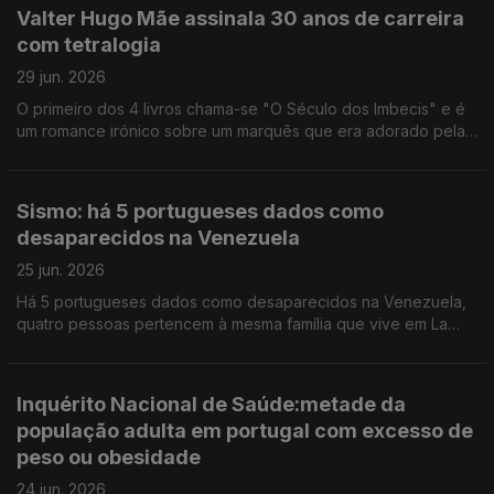
Eduardo Souto de Moura recebe em Barcelona, no Congresso
Valter Hugo Mãe assinala 30 anos de carreira
Mundial dos Arquitetos, a medalha de ouro da União
com tetralogia
Internacional dos Arquitetos. "90 anos de Lazer e Humanismo
em Portugal", assim se chama a exposição sobre a Fundação
29 jun. 2026
Inatel na Sociedade de Belas Artes, em Lisboa.
O primeiro dos 4 livros chama-se "O Século dos Imbecis" e é
um romance irónico sobre um marquês que era adorado pela
ignorância que exibia. O escritor José Luis Peixoto é um dos
450 signatários do manifesto em defesa da rede do ensino de
português no estrangeiro, depois do governo ter proposto um
Sismo: há 5 portugueses dados como
novo regime jurídico. Ao fim de 23 anos de atividade a Galeria
desaparecidos na Venezuela
Vera Cortês, em Lisboa, vai fechar portas em dezembro,
denunciando a voragem do mercado e os seus ritmos. António
25 jun. 2026
Jorge Gonçalves foi distinguido com a primeira edição do
Há 5 portugueses dados como desaparecidos na Venezuela,
Prémio Nacional de Banda Desenhada.
quatro pessoas pertencem à mesma família que vive em La
Guaira. O grupo parlamentar do Livre quer que o Ministro da
Educação aponte uma data concreta para a conclusão das
obras de reabilitação da Escola Artística de Música do
Inquérito Nacional de Saúde:metade da
Conservatório Nacional.
população adulta em portugal com excesso de
peso ou obesidade
24 jun. 2026