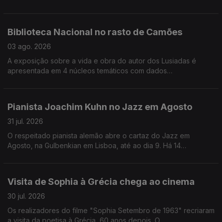
Esta é já a sétima edição do ciclo Portugal a Gosto, na Casa da
Música no Porto. Os concertos para assinalar os 50 anos de
carreira de Luis Represas, em Abril, nos Coliseus de Lisboa e
Biblioteca Nacional no rasto de Camões
do Porto, vão manter-se como um gesto de amizade pelo
músico falecido o ano passado.
03 ago. 2026
A exposição sobre a vida e obra do autor dos Lusiadas é
apresentada em 4 núcleos temáticos com dados
desconhecidos sobre o poeta. Chama-se no "Rasto de Luis de
Camões" e tem visitas guiadas até Setembro. A orquestra
LUME - Lisbon Underground Music Ensemble estreia novas
Pianista Joachim Kuhn no Jazz em Agosto
composições no Jazz em Agosto, nos Jardins da Gulbenkian,
para assinar os 20 anos do grupo que junta o jazz à musica
31 jul. 2026
erudita.
O respeitado pianista alemão abre o cartaz do Jazz em
Agosto, na Gulbenkian em Lisboa, até ao dia 9. Há 14
concertos agendados. A pintora Graça Morais admite que há
cada vez mais público a identificar-se com a sua obra e o que
ela reflete do pais e do mundo. Os filmes da realizadora Agnès
Visita de Sophia à Grécia chega ao cinema
Varda vão estar em retrospetiva, em cinemas de Lisboa e do
Porto, até ao final de Setembro.
30 jul. 2026
Os realizadores do filme "Sophia Setembro de 1963" recriaram
a visita da poetisa à Grécia, 60 anos depois. O