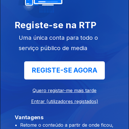
Impactos da
Guerra no Irão
Registe-se na RTP
Uma única conta para todo o
12 mar. 2026
Base das Lajes:
serviço público de media
Acordo de
Cooperação e
Defesa deve ser
revisto?
REGISTE-SE AGORA
Quero registar-me mais tarde
26 fev. 2026
Entrar (utilizadores registados)
Apoios ao
Desporto
Vantagens
Retome o conteúdo a partir de onde ficou,