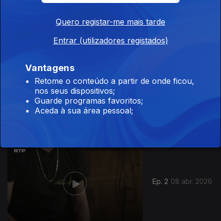
Ep. 4
22 abr. 2026
Quero registar-me mais tarde
Entrar (utilizadores registados)
920758
Vantagens
Retome o conteúdo a partir de onde ficou,
nos seus dispositivos;
Ep. 3
15 abr. 2026
Guarde programas favoritos;
Aceda à sua área pessoal;
Ep. 2
08 abr. 2026