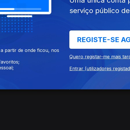
Uma única conta 
serviço público d
mai. 2026
Ep. 7
13 mai. 2026
REGISTE-SE A
 partir de onde ficou, nos
Quero registar-me mais tar
avoritos;
ssoal;
Entrar (utilizadores regista
abr. 2026
Ep. 3
15 abr. 2026