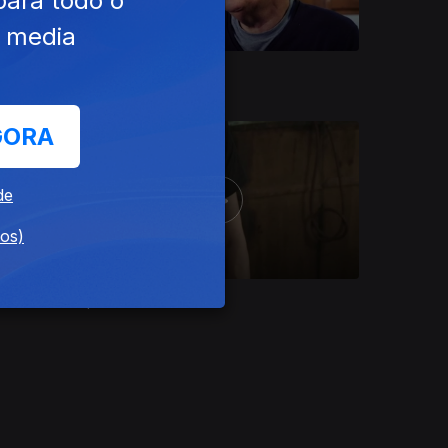
para todo o
e media
Ep. 6
06 mai. 2026
GORA
de
dos)
Ep. 2
08 abr. 2026