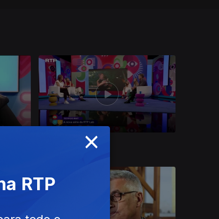
×
Ep. 10
03 jun. 2026
 na RTP