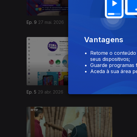
Ep. 9
27 mai. 2026
Ep. 8
20 
Vantagens
920758
Retome o conteúdo a
seus dispositivos;
Guarde programas f
Aceda à sua área pe
Ep. 5
29 abr. 2026
Ep. 4
22 
919347