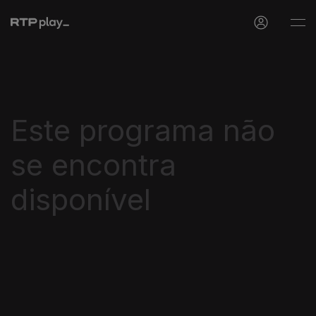
Este programa não
se encontra
disponível