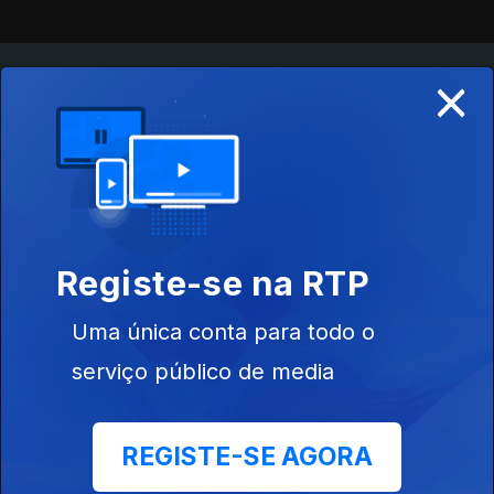
×
Instale a aplicação
RTP Play
Disponível para iOS, Android, Apple TV, Android TV e
CarPlay
Registe-se na RTP
Uma única conta para todo o
serviço público de media
REGISTE-SE AGORA