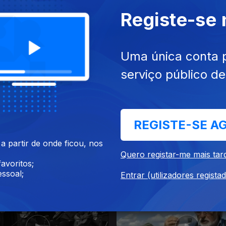
Registe-se
Uma única conta 
serviço público d
REGISTE-SE A
 partir de onde ficou, nos
ul. 2018
Ep. 6
03 jul. 2018
Quero registar-me mais tar
as Camaradas
Anda Cá Ó Pomba
avoritos;
ssoal;
Entrar (utilizadores regista