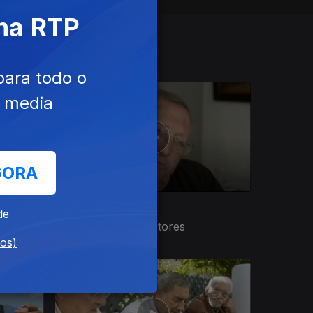
 na RTP
para todo o
e media
GORA
Ep. 5
26 jun. 2018
de
Os Primeiros Desertores
dos)