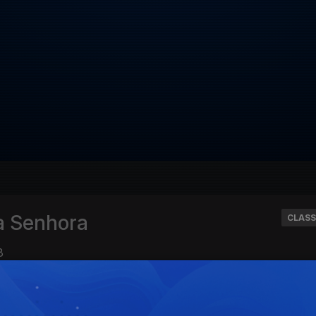
a Senhora
CLASS
8
SITE
ACESSIBILIDADES
PARTILHA