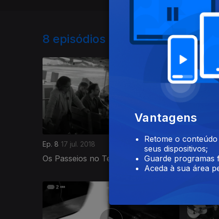
8
episódios disponíveis
Vantagens
Retome o conteúdo a
Ep. 8
17 jul. 2018
Ep. 7
10 j
seus dispositivos;
Os Passeios no Tejo
A Voz d
Guarde programas f
Aceda à sua área pe
232348