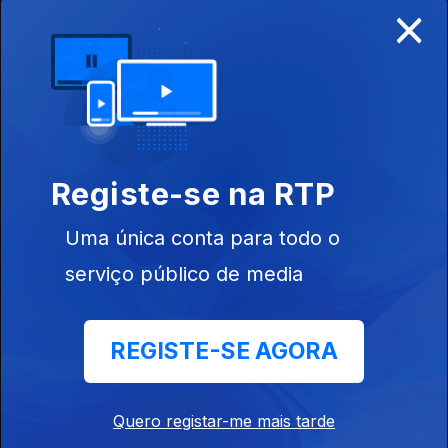
×
Ep. 4
19 jun. 2018
Tipografias
Clandestinas
Registe-se na RTP
Uma única conta para todo o
serviço público de media
Ep. 3
12 jun. 2018
Exigimos o
Diálogo
REGISTE-SE AGORA
232348
Quero registar-me mais tarde
Ep. 2
05 jun. 2018