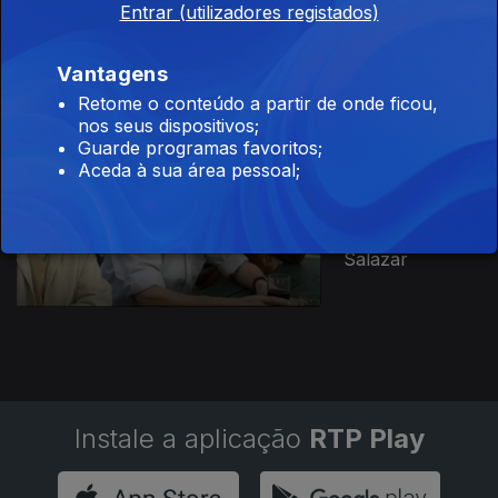
Entrar (utilizadores registados)
Ação
Revolucionária
Armada
Vantagens
Retome o conteúdo a partir de onde ficou,
nos seus dispositivos;
Guarde programas favoritos;
Aceda à sua área pessoal;
Ep. 1
29 mai. 2018
Os Médicos
Comunistas de
Salazar
Instale a aplicação
RTP Play