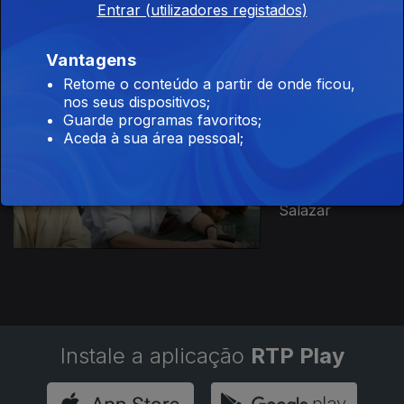
Entrar (utilizadores registados)
Ação
Revolucionária
Armada
Vantagens
Retome o conteúdo a partir de onde ficou,
nos seus dispositivos;
Guarde programas favoritos;
Aceda à sua área pessoal;
Ep. 1
29 mai. 2018
Os Médicos
Comunistas de
Salazar
Instale a aplicação
RTP Play