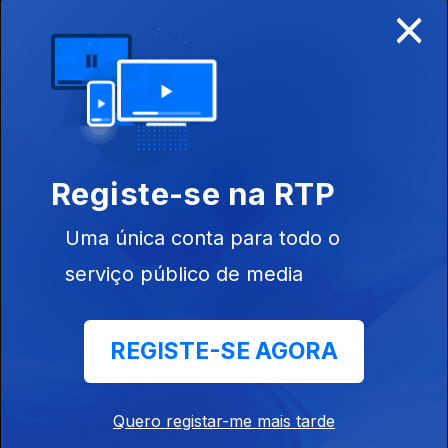
×
Ep. 4
19 jun. 2018
Tipografias
Clandestinas
Registe-se na RTP
Uma única conta para todo o
serviço público de media
Ep. 3
12 jun. 2018
Exigimos o
Diálogo
REGISTE-SE AGORA
232348
Quero registar-me mais tarde
Ep. 2
05 jun. 2018