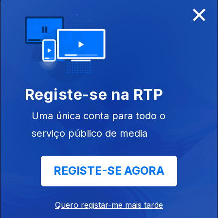
×
Ep. 4
19 jun. 2018
Tipografias
Clandestinas
Registe-se na RTP
Uma única conta para todo o
serviço público de media
Ep. 3
12 jun. 2018
Exigimos o
Diálogo
REGISTE-SE AGORA
232348
Quero registar-me mais tarde
Ep. 2
05 jun. 2018