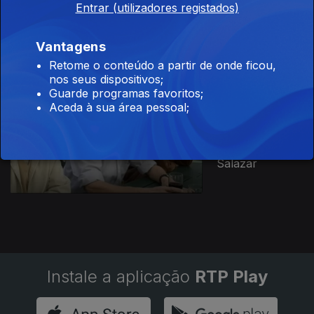
Entrar (utilizadores registados)
Ação
Revolucionária
Armada
Vantagens
Retome o conteúdo a partir de onde ficou,
nos seus dispositivos;
Guarde programas favoritos;
Aceda à sua área pessoal;
Ep. 1
29 mai. 2018
Os Médicos
Comunistas de
Salazar
Instale a aplicação
RTP Play