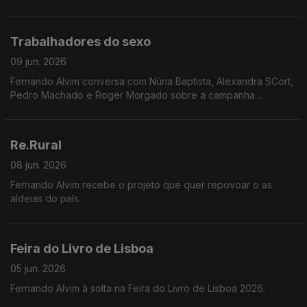
"18 Buracos para o Paraíso".
Trabalhadores do sexo
09 jun. 2026
Fernando Alvim conversa com Núria Baptista, Alexandra SCort,
Pedro Machado e Roger Morgado sobre a campanha
INVISÍVEIS, que expõe o apagamento legal e a total
desproteção laboral de milhares de pessoas em Portugal.
Re.Rural
08 jun. 2026
Fernando Alvim recebe o projeto que quer repovoar o as
aldeias do país.
Feira do Livro de Lisboa
05 jun. 2026
Fernando Alvim à solta na Feira do Livro de Lisboa 2026.