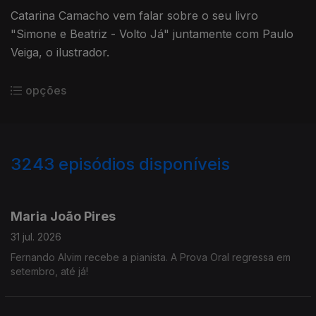
Catarina Camacho vem falar sobre o seu livro
"Simone e Beatriz - Volto Já" juntamente com Paulo
Veiga, o ilustrador.
opções
3243
episódios disponíveis
943239
939782
935623
932024
Maria João Pires
31 jul. 2026
Fernando Alvim recebe a pianista. A Prova Oral regressa em
setembro, até já!