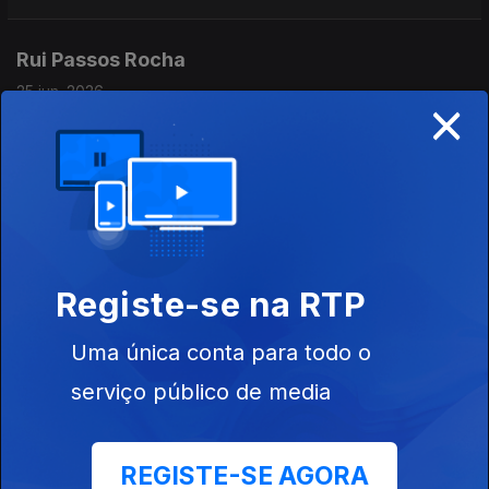
Rui Passos Rocha
25 jun. 2026
×
Fernando Alvim conversa com o autor do livro "Promessas do
Futebol".
Camila Villada
24 jun. 2026
Fernando Alvim conversa com a escritora espanhola.
Registe-se na RTP
Uma única conta para todo o
Lucas Valente da Silva
serviço público de media
22 jun. 2026
Fernando Alvim recebe o consultor imobiliário que mais vende
casas da Europa.
REGISTE-SE AGORA