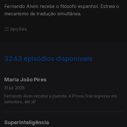
Fernando Alvim recebe o filósofo espanhol. Estreia o
mecanismo de tradução simultânea.
opções
3243
episódios disponíveis
943239
939782
935623
932024
929412
Maria João Pires
31 jul. 2026
Fernando Alvim recebe a pianista. A Prova Oral regressa em
setembro, até já!
Superinteligência