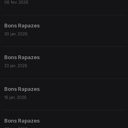
06 fev. 2026
Bons Rapazes
30 jan. 2026
Bons Rapazes
23 jan. 2026
Bons Rapazes
16 jan. 2026
Bons Rapazes