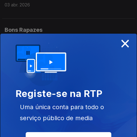
03 abr. 2026
Bons Rapazes
×
27 mar. 2026
Bons Rapazes
20 mar. 2026
Registe-se na RTP
Bons Rapazes
Uma única conta para todo o
13 mar. 2026
serviço público de media
Bons Rapazes