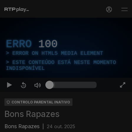
ERRO
100
ERROR ON HTML5 MEDIA ELEMENT
ESTE CONTEÚDO ESTÁ NESTE MOMENTO
INDISPONÍVEL
CONTROLO PARENTAL INATIVO
Bons Rapazes
Bons Rapazes
|
24 out. 2025