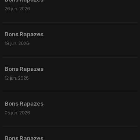
26 jun. 2026
Bons Rapazes
19 jun. 2026
Bons Rapazes
12 jun. 2026
Bons Rapazes
05 jun. 2026
Bons Rapazes