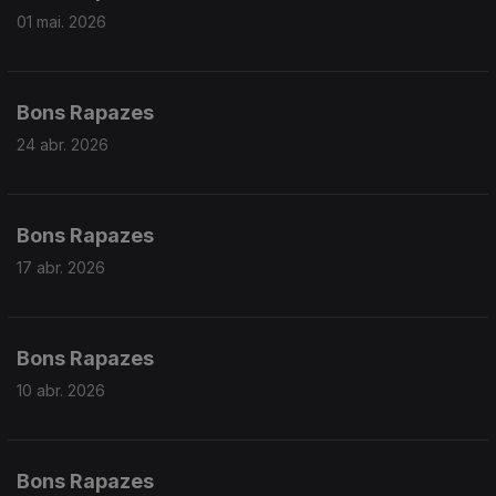
01 mai. 2026
Bons Rapazes
24 abr. 2026
Bons Rapazes
17 abr. 2026
Bons Rapazes
10 abr. 2026
Bons Rapazes